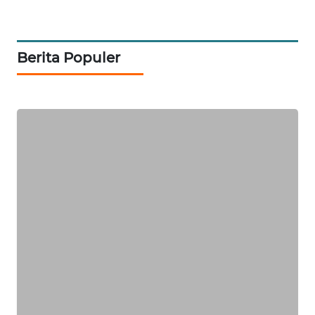
WAHANA
OTOMOTIF
WAHANA
Berita Populer
HEALTH
WAHANA
DESA
WISATA
LAPAK
WAHANA
Wahana
Network
KONSUMEN
LISTRIK