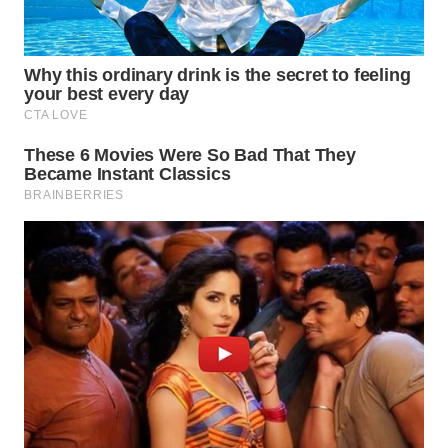
WN
GORONTALO
WN
SULUT
WN
MALUKU
WN
MALUT
WN
DAIRI
WN
DANAU
TOBA