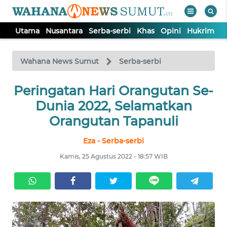
Utama
Nusantara
Serba-serbi
Khas
Opini
Hukrim
P
WAHANA
Tutup
TV
Wahana News Sumut
Serba-serbi
UTAMA
Peringatan Hari Orangutan Se-
Dunia 2022, Selamatkan
NUSANTARA
Orangutan Tapanuli
Eza - Serba-serbi
SERBA-
SERBI
Kamis, 25 Agustus 2022 - 18:57 WIB
KHAS
OPINI