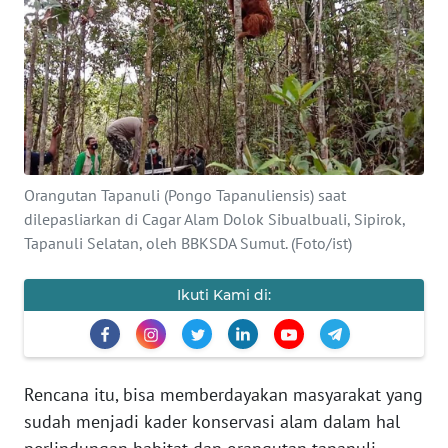
HUKRIM
PERISTIWA
Informasi
INDEKS
Orangutan Tapanuli (Pongo Tapanuliensis) saat
BERITA
dilepasliarkan di Cagar Alam Dolok Sibualbuali, Sipirok,
Tapanuli Selatan, oleh BBKSDA Sumut. (Foto/ist)
KONTAK
KAMI
Ikuti Kami di:
INFO
IKLAN
Rencana itu, bisa memberdayakan masyarakat yang
TENTANG
sudah menjadi kader konservasi alam dalam hal
KAMI