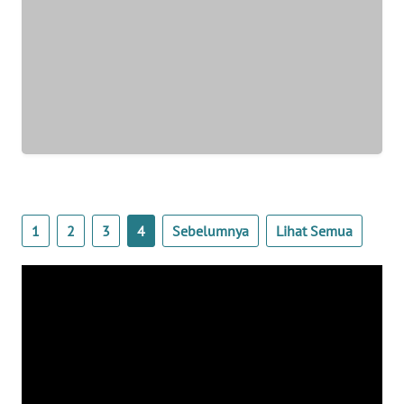
WN
JAKARTA
WN
JABAR
WN
BANTEN
WN
NTT
1
2
3
4
Sebelumnya
Lihat Semua
WN
KEPRI
WN
PAPUA
WN