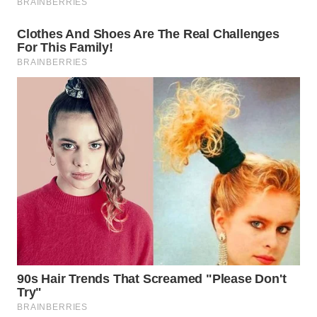
SIMALUNGUN
WN
LABUHANBATU
WN
TAPANULI
TENGAH
WN DELI
SERDANG
WN
TEBING
TINGGI
WN
PAKPAK