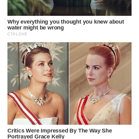
SUKABUMI
WN
PURWAKARTA
WN
PRIANGAN
TIMUR
WN
SEMARANG
WN
SOLO
WN
BOROBUDUR