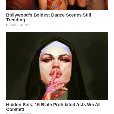
WN
NIAS
WN
LANGKAT
WN
TAPANULI
SELATAN
WN
TANJUNG
LESUNG
WN
KARO
WN