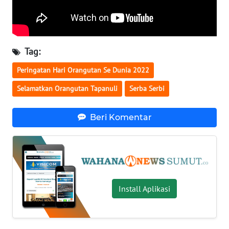
PAPUA
BARAT
WN
Tag:
RIAU
Peringatan Hari Orangutan Se Dunia 2022
WN
Selamatkan Orangutan Tapanuli
Serba Serbi
SERAMBI
Beri Komentar
WN
JAMBI
WN
SULTRA
Install Aplikasi
WN
NTB