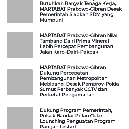
Butuhkan Banyak Tenaga Kerja,
WAHANA
MARTABAT Prabowo-Gibran Desak
INFRASTRUKTUR
Pemerintah Siapkan SDM yang
Mumpuni
WAHANA
KONSUMEN
MARTABAT Prabowo-Gibran Nilai
Tambang Dairi Prima Mineral
WAHANA
Lebih Percepat Pembangunan
Jalan Karo–Dairi–Pakpak
LISTRIK
MARTABAT Prabowo-Gibran
WAHANA
Dukung Percepatan
TRAVEL
Pembangunan Metropolitan
Mebidang, Desak Pemprov-Polda
WAHANA
Sumut Perbanyak CCTV dan
Perketat Pengamanan
TV
WAHANANEWS
Dukung Program Pemerintah,
Polsek Bandar Pulau Gelar
ID
Lounching Penguatan Program
Pangan Lestari