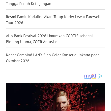
WN
Tangga Penuh Ketegangan
LAMPUNG
Resmi Pamit, Kodaline Akan Tutup Karier Lewat Farewell
WN
Tour 2026
JATENG
Allo Bank Festival 2026 Umumkan CORTIS sebagai
WN
Bintang Utama, COER Antusias
NUSANTARA
Kabar Gembira! LANY Siap Gelar Konser di Jakarta pada
WN
Oktober 2026
JOGJA
WN
JATIM
WN
BALI