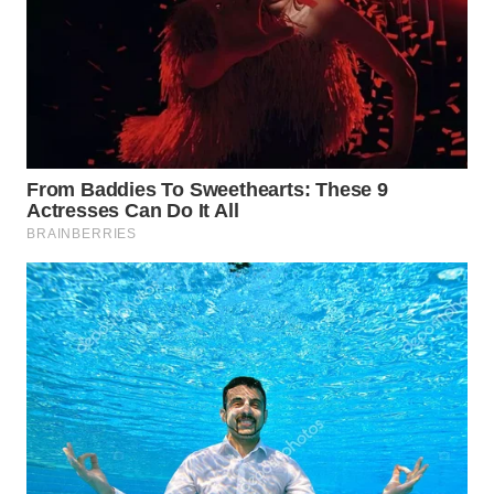
WN
KALBAR
WN
KALTENG
WN
KALTARA
WN
KALSEL
WN
KALTIM
WN
SULSEL