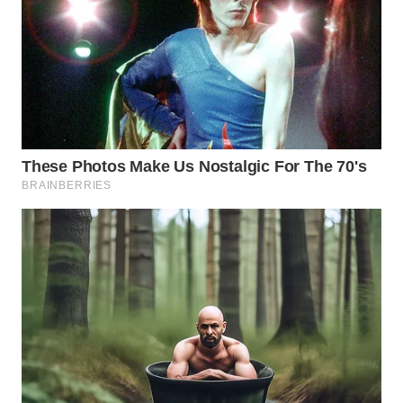
WN
BINJAI
WN
CIREBON
WN
INDRAMAYU
WN
KUNINGAN
WN
MAJALENGKA
WN
SUBANG
WN