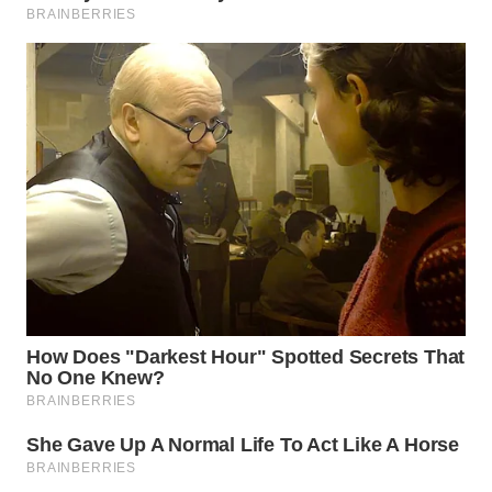
WN
MADURA
WN
SURABAYA
WN
NATUNA
WN
BINTAN
WN
MANDALIKA
WN
LIKUPANG