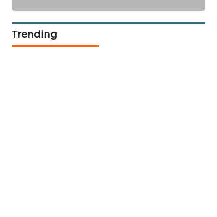
MASYARAKAT
KELISTRIKAN
Trending
WALINKI
ID
MAWAKA
ID
MARTABAT
NET
PLN
WATCH
MKLI
LPKKI