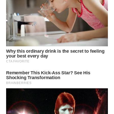
WN
PADANG
LAWAS
WN
SUMEDANG
WN
CIANJUR
WN
KEPULAUAN
SERIBU
WN
TANGERANG