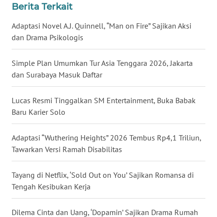
Berita Terkait
WN
SULTENG
Adaptasi Novel A.J. Quinnell, “Man on Fire” Sajikan Aksi
dan Drama Psikologis
WN
SULBAR
Simple Plan Umumkan Tur Asia Tenggara 2026, Jakarta
dan Surabaya Masuk Daftar
WN
BABEL
Lucas Resmi Tinggalkan SM Entertainment, Buka Babak
Baru Karier Solo
WN
SUMBAR
Adaptasi “Wuthering Heights” 2026 Tembus Rp4,1 Triliun,
Tawarkan Versi Ramah Disabilitas
WN
SUMSEL
Tayang di Netflix, ‘Sold Out on You’ Sajikan Romansa di
WN
Tengah Kesibukan Kerja
BENGKULU
Dilema Cinta dan Uang, ‘Dopamin’ Sajikan Drama Rumah