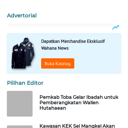
WN
LABUANBAJO
Advertorial
WN
BORNEO
Dapatkan Merchandise Eksklusif
Wahana
Wahana News
Media
Group
Buka Katalog
WAHANA
NEWS
Pilihan Editor
WAHANA
TANI
Pemkab Toba Gelar Ibadah untuk
Pemberangkatan Wallen
Hutahaean
WAHANA
ADVOKAT
Kawasan KEK Sei Mangkei Akan