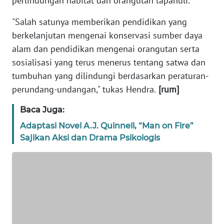
perlindungan habitat dan orangutan tapanuli.
PEDOMAN
"Salah satunya memberikan pendidikan yang
MEDIA
berkelanjutan mengenai konservasi sumber daya
SIBER
alam dan pendidikan mengenai orangutan serta
sosialisasi yang terus menerus tentang satwa dan
REDAKSI
tumbuhan yang dilindungi berdasarkan peraturan-
perundang-undangan," tukas Hendra.
[rum]
KARIR
Baca Juga:
DISCLAIMER
Adaptasi Novel A.J. Quinnell, “Man on Fire”
Sajikan Aksi dan Drama Psikologis
Wahana
News
Regional
WN
SUMUT