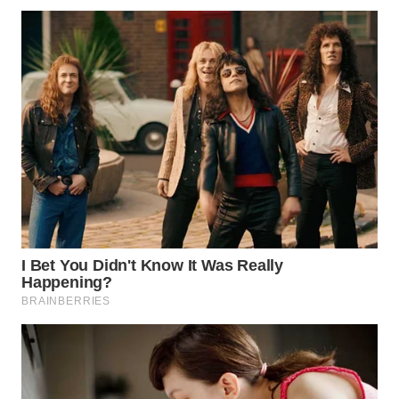
WN
KARAWANG
WN
BEKASI
WN
BOGOR
WN
DEPOK
WN
TAPANULI
UTARA
WN
SAMOSIR