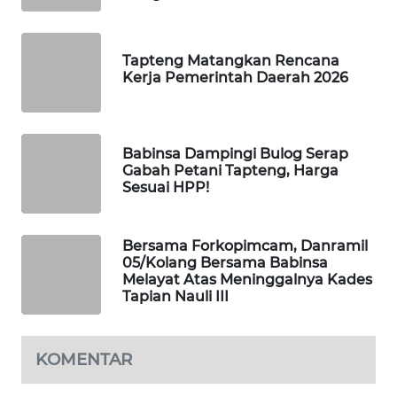
WAHANANEWS
CO ID
Tapteng Matangkan Rencana
WAHANANEWS
Kerja Pemerintah Daerah 2026
NET
WAHANA
Babinsa Dampingi Bulog Serap
SPORT
Gabah Petani Tapteng, Harga
Sesuai HPP!
WAHANA
UMKM
Bersama Forkopimcam, Danramil
05/Kolang Bersama Babinsa
WAHANA
Melayat Atas Meninggalnya Kades
SELEB
Tapian Nauli III
WAHANA
PERSONA
KOMENTAR