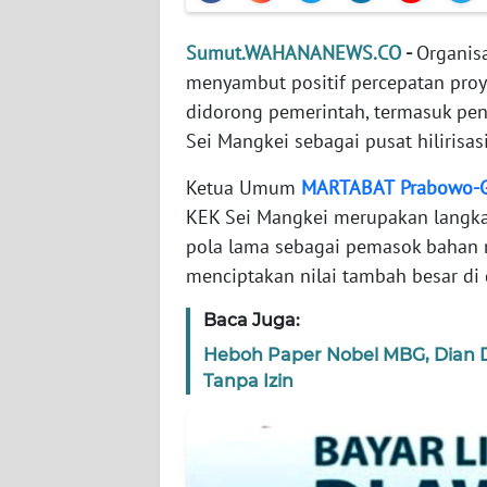
WN
Sumut.WAHANANEWS.CO
-
Organis
JABAR
menyambut positif percepatan proyek
didorong pemerintah, termasuk p
WN
Sei Mangkei sebagai pusat hilirisasi
BANTEN
Ketua Umum
MARTABAT
Prabowo-G
WN
KEK Sei Mangkei merupakan langka
NTT
pola lama sebagai pemasok bahan
menciptakan nilai tambah besar di 
WN
KEPRI
Baca Juga:
Heboh Paper Nobel MBG, Dian
WN
Tanpa Izin
PAPUA
WN
PAPUA