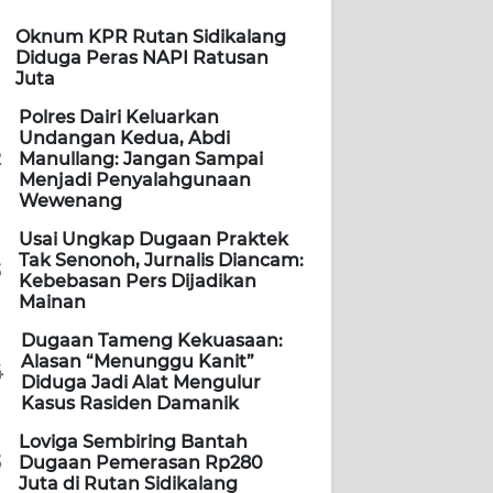
Oknum KPR Rutan Sidikalang
Diduga Peras NAPI Ratusan
Juta
Polres Dairi Keluarkan
Undangan Kedua, Abdi
2
Manullang: Jangan Sampai
Menjadi Penyalahgunaan
Wewenang
Usai Ungkap Dugaan Praktek
Tak Senonoh, Jurnalis Diancam:
3
Kebebasan Pers Dijadikan
Mainan
Dugaan Tameng Kekuasaan:
Alasan “Menunggu Kanit”
4
Diduga Jadi Alat Mengulur
Kasus Rasiden Damanik
Loviga Sembiring Bantah
5
Dugaan Pemerasan Rp280
Juta di Rutan Sidikalang