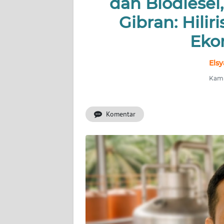
dan Biodiese
HUKRIM
Gibran: Hilir
PERISTIWA
Eko
Informasi
Elsy
INDEKS
Kami
BERITA
Komentar
KONTAK
KAMI
INFO
IKLAN
TENTANG
KAMI