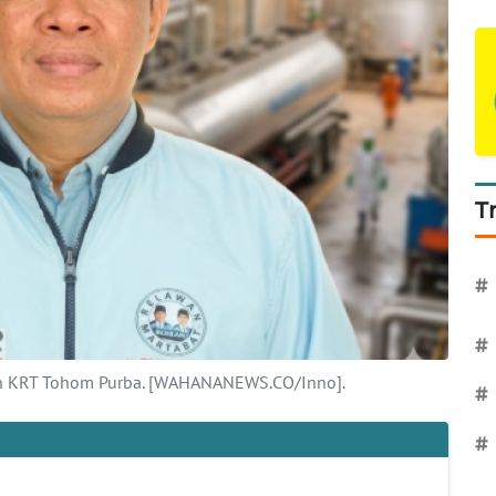
T
#
#
 KRT Tohom Purba. [WAHANANEWS.CO/Inno].
#
#