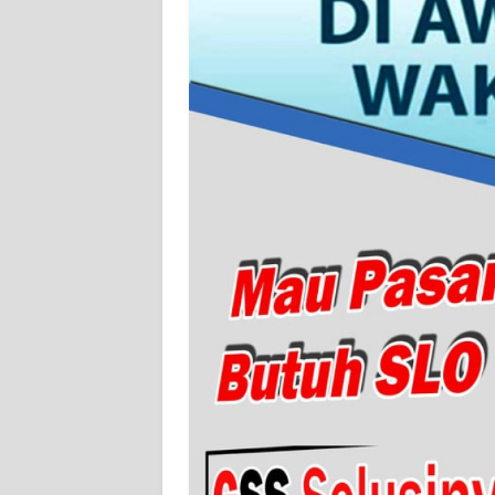
BARAT
WN
RIAU
WN
SERAMBI
WN
JAMBI
WN
SULTRA
WN
NTB
WN