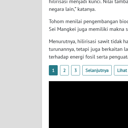
hilirisasi menjadi kunci. Nilai tamb
negara lain,” katanya.
WN
Tohom menilai pengembangan biodie
KALTENG
Sei Mangkei juga memiliki makna s
WN
Menurutnya, hilirisasi sawit tidak
KALTARA
turunannya, tetapi juga berkaitan
terhadap energi fosil serta penguat
WN
KALSEL
1
2
3
Selanjutnya
Liha
WN
KALTIM
WN
SULSEL
WN
GORONTALO