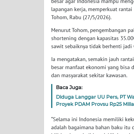
besar agar Indonesia mampu mengo
LAMPUNG
lapangan kerja, memperkuat rantai 
Tohom, Rabu (27/5/2026).
WN
JATENG
Menurut Tohom, pengembangan pab
shortening dengan kapasitas 35.00
WN
NUSANTARA
sawit sebaiknya tidak berhenti jad
Ia mengatakan, semakin jauh ranta
WN
besar manfaat ekonomi yang bisa dir
JOGJA
dan masyarakat sekitar kawasan.
WN
Baca Juga:
JATIM
Diduga Langgar UU Pers, PT 
Proyek PDAM Provsu Rp25 Milia
WN
BALI
“Selama ini Indonesia memiliki ke
adalah bagaimana bahan baku itu di
WN
KALBAR