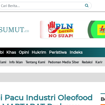
bi
Khas
Opini
Hukrim
Peristiwa
Indeks
Kami
Info Iklan
Tentang Kami
Pedoman Media Siber
Redaksi
Karir
 Pacu Industri Oleofood
B