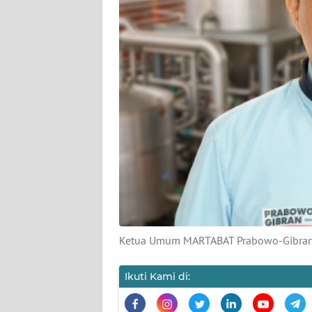
PEDOMAN
MEDIA
SIBER
REDAKSI
KARIR
DISCLAIMER
Wahana
News
Regional
Ketua Umum MARTABAT Prabowo-Gibran
WN
SUMUT
Ikuti Kami di:
WN
JAKARTA