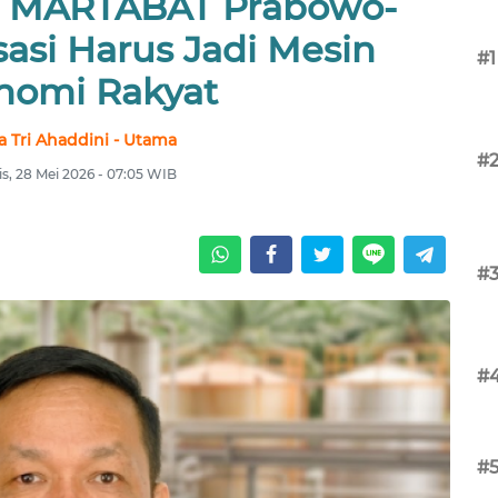
l, MARTABAT Prabowo-
isasi Harus Jadi Mesin
#1
nomi Rakyat
a Tri Ahaddini - Utama
#
s, 28 Mei 2026 - 07:05 WIB
#
#
#