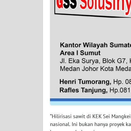
SULTENG
WN
SULBAR
WN
BABEL
WN
SUMBAR
WN
SUMSEL
WN
BENGKULU
“Hilirisasi sawit di KEK Sei Mangk
nasional. Ini bukan hanya proyek ka
WN