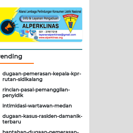
rending
dugaan-pemerasan-kepala-kpr-
rutan-sidikalang
rincian-pasal-pemanggilan-
penyidik
intimidasi-wartawan-medan
dugaan-kasus-rasiden-damanik-
terbaru
bantahan-dugaan-pemerasan-