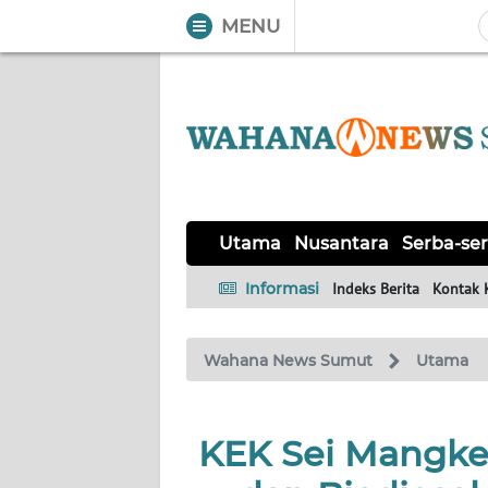
MENU
WAHANA
Tutup
TV
UTAMA
NUSANTARA
Utama
Nusantara
Serba-ser
SERBA-
Informasi
Indeks Berita
Kontak 
SERBI
Wahana News Sumut
Utama
KHAS
OPINI
KEK Sei Mangkei