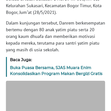
Kelurahan Sukasari, Kecamatan Bogor Timur, Kota
PEDOMAN
Bogor, Jum"at (28/5/2021).
MEDIA
SIBER
Dalam kunjungan tersebut, Danrem berkesempatan
bertemu dengan 80 anak yatim piatu serta 20
REDAKSI
orang kaum dhuafa dan memberikan motivasi
kepada mereka, terutama para santri yatim piatu
KARIR
yang masih di usia sekolah.
DISCLAIMER
Baca Juga:
Buka Puasa Bersama, SJAS Muara Enim
Wahana
Konsolidasikan Program Makan Bergizi Gratis
News
Regional
WN
SUMUT