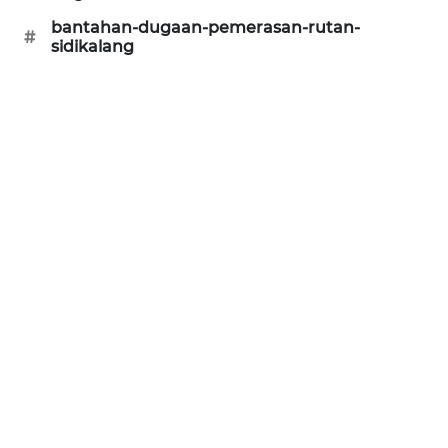
ID
bantahan-dugaan-pemerasan-rutan-
#
sidikalang
PERAPKI
NEWS
SONYA
ASA
NEWS