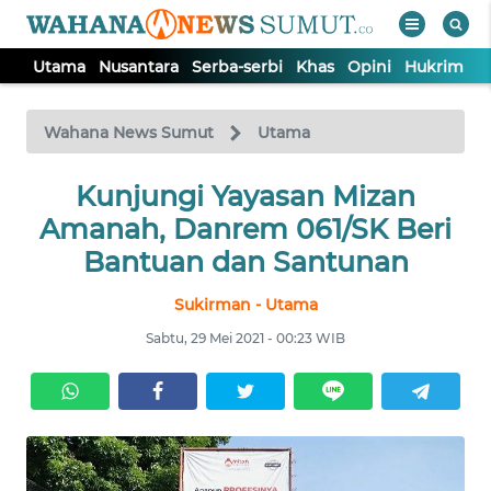
Utama
Nusantara
Serba-serbi
Khas
Opini
Hukrim
P
WAHANA
Tutup
TV
Wahana News Sumut
Utama
UTAMA
Kunjungi Yayasan Mizan
Amanah, Danrem 061/SK Beri
NUSANTARA
Bantuan dan Santunan
Sukirman - Utama
SERBA-
SERBI
Sabtu, 29 Mei 2021 - 00:23 WIB
KHAS
OPINI