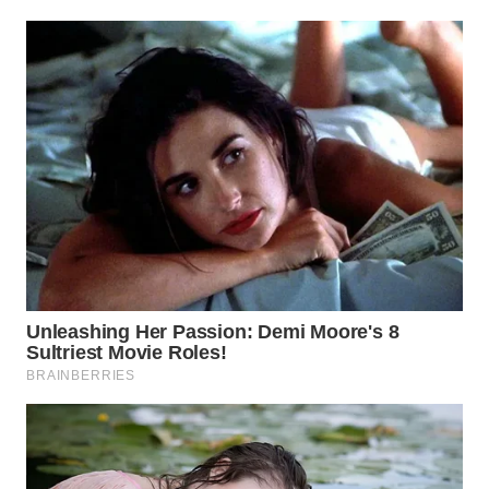
WN
KARAWANG
WN
BEKASI
WN
BOGOR
WN
DEPOK
WN
TAPANULI
UTARA
WN
SAMOSIR