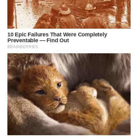
WN
BINJAI
WN
CIREBON
WN
INDRAMAYU
WN
KUNINGAN
WN
MAJALENGKA
WN
SUBANG
WN