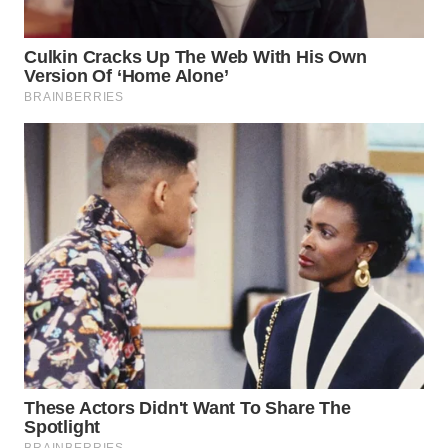
WAHANANEWS
CO ID
WAHANANEWS
NET
WAHANA
SPORT
WAHANA
UMKM
WAHANA
SELEB
WAHANA
PERSONA