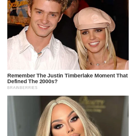
WN
LABUANBAJO
WN
BORNEO
Wahana
Media
Group
WAHANA
NEWS
WAHANA
TANI
WAHANA
ADVOKAT