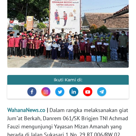
HUKRIM
PERISTIWA
Informasi
INDEKS
BERITA
KONTAK
Ikuti Kami di:
KAMI
INFO
IKLAN
WahanaNews.co
|
Dalam rangka melaksanakan giat
Jum"at Berkah, Danrem 061/SK Brigjen TNI Achmad
TENTANG
Fauzi mengunjungi Yayasan Mizan Amanah yang
KAMI
berada di Jalan Sukasari 1 No. 29 RT 006/RW 02,