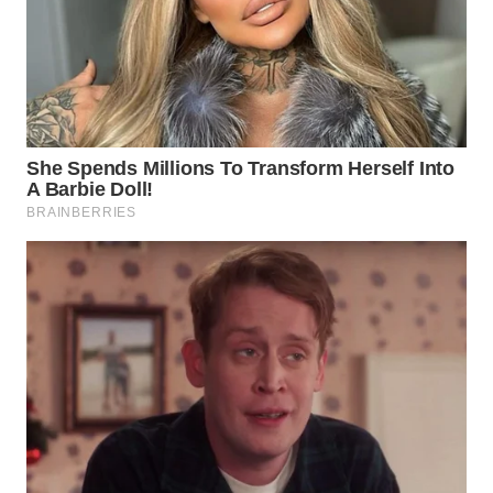
WAHANA
INFRASTRUKTUR
WAHANA
KONSUMEN
WAHANA
LISTRIK
WAHANA
TRAVEL
WAHANA
TV
WAHANANEWS
ID