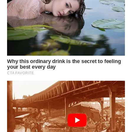
WN
PADANG
LAWAS
WN
SUMEDANG
WN
CIANJUR
WN
KEPULAUAN
SERIBU
WN
TANGERANG