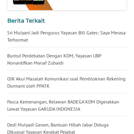
WN
KALBAR
Berita Terkait
WN
KALTENG
Sri Mulyani Jadi Pengurus Yayasan Bill Gates: Saya Merasa
Terhormat
WN
KALTARA
Buntut Perdebatan Dengan KDM, Yayasan UBP
Nonantifkan Manaf Zubaidi
WN
KALSEL
OJK Akui Masalah Komunikasi soal Pemblokiran Rekening
Dormant oleh PPATK
WN
KALTIM
Pasca Kemenangan, Relawan BADEGA KDM Digerakkan
Lewat Yayasan GARUDA INDONESIA
WN
SULSEL
Dedi Mulyadi Geram, Bantuan Hibah Jabar Diduga
Dikuasai Yayasan Kerabat Pejabat