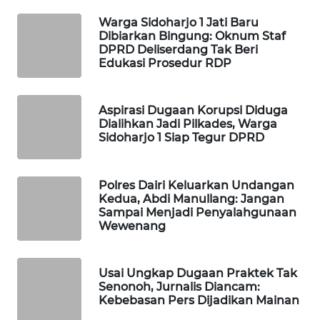
Warga Sidoharjo 1 Jati Baru
LKKI
Dibiarkan Bingung: Oknum Staf
DPRD Deliserdang Tak Beri
Edukasi Prosedur RDP
KOPEKLIN
PORTAL
Aspirasi Dugaan Korupsi Diduga
KONSUMEN
Dialihkan Jadi Pilkades, Warga
Sidoharjo 1 Siap Tegur DPRD
FORWAMKI
Polres Dairi Keluarkan Undangan
Kedua, Abdi Manullang: Jangan
ALPERKLINAS
Sampai Menjadi Penyalahgunaan
Wewenang
FORJASIDA
Usai Ungkap Dugaan Praktek Tak
TAMBANG
Senonoh, Jurnalis Diancam:
NEWS
Kebebasan Pers Dijadikan Mainan