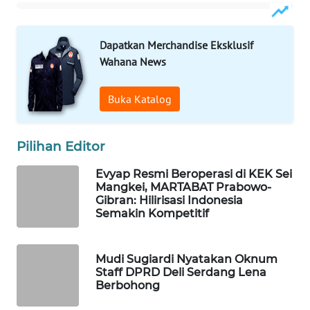
MASYARAKAT
KELISTRIKAN
Dapatkan Merchandise Eksklusif
Wahana News
WALINKI
ID
Buka Katalog
MAWAKA
ID
Pilihan Editor
MARTABAT
Evyap Resmi Beroperasi di KEK Sei
NET
Mangkei, MARTABAT Prabowo-
Gibran: Hilirisasi Indonesia
Semakin Kompetitif
PLN
WATCH
Mudi Sugiardi Nyatakan Oknum
MKLI
Staff DPRD Deli Serdang Lena
Berbohong
LPKKI