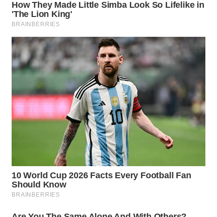
SUKABUMI
WN
PURWAKARTA
WN
PRIANGAN
TIMUR
WN
SEMARANG
WN
SOLO
WN
BOROBUDUR