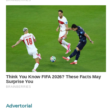
WAHANA
OTOMOTIF
WAHANA
HEALTH
WAHANA
DESA
WISATA
LAPAK
WAHANA
Wahana
Network
KONSUMEN
LISTRIK
Advertorial