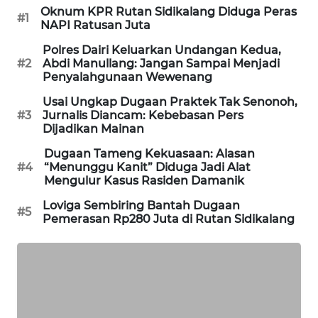
Oknum KPR Rutan Sidikalang Diduga Peras
NEWS
#1
NAPI Ratusan Juta
Polres Dairi Keluarkan Undangan Kedua,
KRT
#2
Abdi Manullang: Jangan Sampai Menjadi
NEWS
Penyalahgunaan Wewenang
Usai Ungkap Dugaan Praktek Tak Senonoh,
KARING
#3
Jurnalis Diancam: Kebebasan Pers
NEWS
Dijadikan Mainan
Dugaan Tameng Kekuasaan: Alasan
JURNAL
#4
“Menunggu Kanit” Diduga Jadi Alat
MARITIM
Mengulur Kasus Rasiden Damanik
Loviga Sembiring Bantah Dugaan
HUMBANG
#5
Pemerasan Rp280 Juta di Rutan Sidikalang
NEWS
GARONGGANG
NEWS
FISUELRI