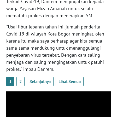
Terkait Covid-19, Danrem mengingatkan kepada
WN
warga Yayasan Mizan Amanah untuk selalu
SULTENG
mematuhi prokes dengan menerapkan 5M.
WN
"Usai libur lebaran tahun ini, jumlah penderita
SULBAR
Covid-19 di wilayah Kota Bogor meningkat, oleh
karena itu maka saya berharap agar kita semua
WN
sama-sama mendukung untuk menanggulangi
BABEL
penyebaran virus tersebut. Dengan cara saling
menjaga dan saling mengingatkan untuk patuhi
WN
SUMBAR
prokes," imbau Danrem.
WN
1
2
Selanjutnya
Lihat Semua
SUMSEL
WN
BENGKULU