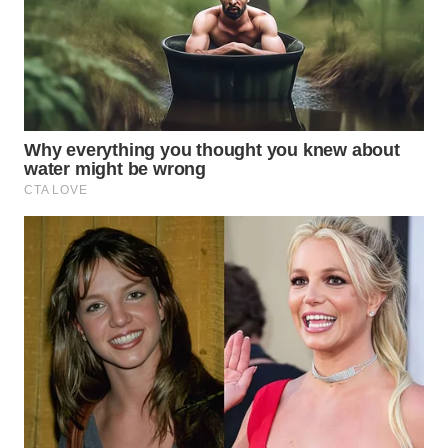
WN
NIAS
WN
LANGKAT
WN
TAPANULI
SELATAN
WN
TANJUNG
LESUNG
WN
KARO
WN