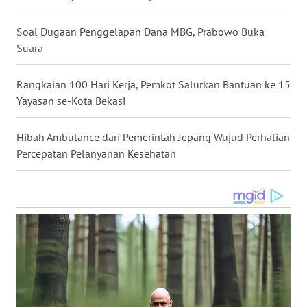
WN
GORONTALO
Soal Dugaan Penggelapan Dana MBG, Prabowo Buka
Suara
WN
SULUT
Rangkaian 100 Hari Kerja, Pemkot Salurkan Bantuan ke 15
Yayasan se-Kota Bekasi
WN
MALUKU
Hibah Ambulance dari Pemerintah Jepang Wujud Perhatian
Percepatan Pelanyanan Kesehatan
WN
MALUT
WN
DAIRI
WN
DANAU
TOBA