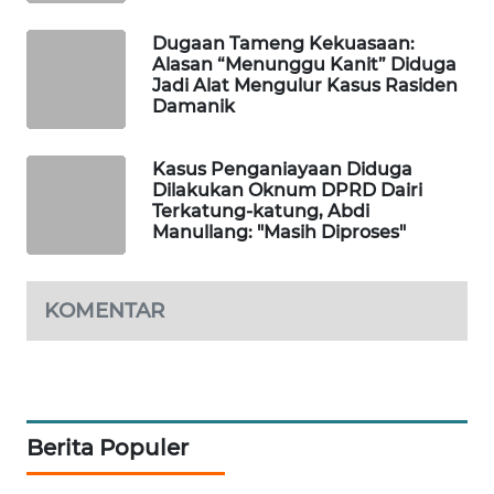
SITUNGIR
NEWS
Dugaan Tameng Kekuasaan:
Alasan “Menunggu Kanit” Diduga
Jadi Alat Mengulur Kasus Rasiden
SIDIKALANG
Damanik
NEWS
Kasus Penganiayaan Diduga
SIBARAGAS
Dilakukan Oknum DPRD Dairi
NEWS
Terkatung-katung, Abdi
Manullang: "Masih Diproses"
METRO
SIANTAR
NEWS
KOMENTAR
METRO
MEDAN
NEWS
Berita Populer
METRO
JAKARTA