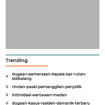
ID
ENERGI
NEWS
CILEUNGSI
NEWS
BERKAT
NEWS
Trending
BERAMPU
NEWS
dugaan-pemerasan-kepala-kpr-rutan-
#
sidikalang
ANUGERAH
#
rincian-pasal-pemanggilan-penyidik
NEWS
#
intimidasi-wartawan-medan
AKHLAK
#
dugaan-kasus-rasiden-damanik-terbaru