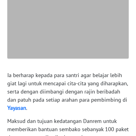
WN
JAKARTA
WN
JABAR
WN
BANTEN
WN
NTT
Ia berharap kepada para santri agar belajar lebih
giat lagi untuk mencapai cita-cita yang diharapkan,
WN
serta dengan diimbangi dengan rajin beribadah
KEPRI
dan patuh pada setiap arahan para pembimbing di
Yayasan
.
WN
PAPUA
Maksud dan tujuan kedatangan Danrem untuk
memberikan bantuan sembako sebanyak 100 paket
WN