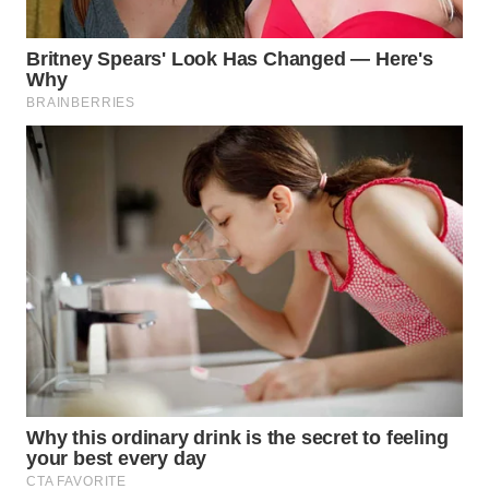
SIMALUNGUN
WN
LABUHANBATU
WN
TAPANULI
TENGAH
WN DELI
SERDANG
WN
TEBING
TINGGI
WN
PAKPAK