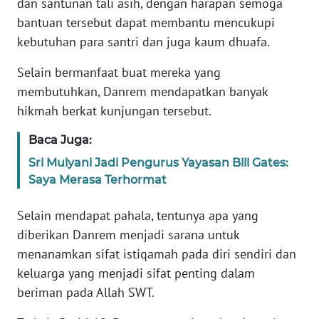
dan santunan tali asih, dengan harapan semoga
PAPUA
bantuan tersebut dapat membantu mencukupi
BARAT
kebutuhan para santri dan juga kaum dhuafa.
WN
Selain bermanfaat buat mereka yang
RIAU
membutuhkan, Danrem mendapatkan banyak
hikmah berkat kunjungan tersebut.
WN
SERAMBI
Baca Juga:
Sri Mulyani Jadi Pengurus Yayasan Bill Gates:
WN
Saya Merasa Terhormat
JAMBI
Selain mendapat pahala, tentunya apa yang
WN
diberikan Danrem menjadi sarana untuk
SULTRA
menanamkan sifat istiqamah pada diri sendiri dan
keluarga yang menjadi sifat penting dalam
WN
beriman pada Allah SWT.
NTB