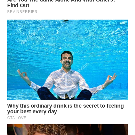
WN
MADURA
WN
SURABAYA
WN
NATUNA
WN
BINTAN
WN
MANDALIKA
WN
LIKUPANG