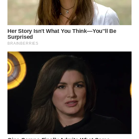
WN
LABUANBAJO
WN
BORNEO
Wahana
Media
Group
WAHANA
NEWS
WAHANA
TANI
WAHANA
ADVOKAT