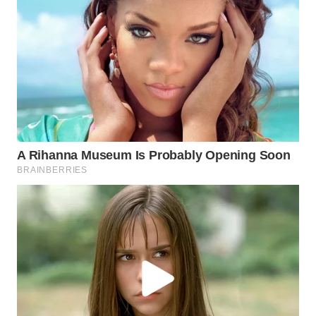
WN
MADURA
WN
SURABAYA
WN
NATUNA
WN
BINTAN
WN
MANDALIKA
WN
LIKUPANG