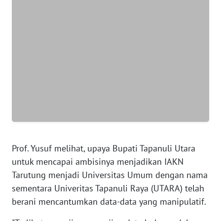
WN
JAKARTA
WN
JABAR
WN
BANTEN
WN
NTT
WN
Prof. Yusuf melihat, upaya Bupati Tapanuli Utara
KEPRI
untuk mencapai ambisinya menjadikan IAKN
Tarutung menjadi Universitas Umum dengan nama
WN
sementara Univeritas Tapanuli Raya (UTARA) telah
PAPUA
berani mencantumkan data-data yang manipulatif.
WN