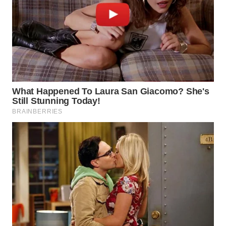
WN
PADANG
LAWAS
WN
SUMEDANG
WN
CIANJUR
WN
KEPULAUAN
SERIBU
WN
TANGERANG