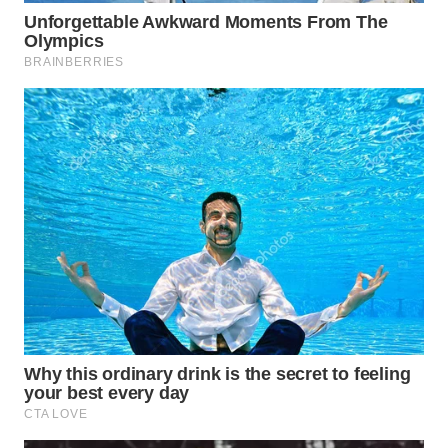
SIMALUNGUN
WN
LABUHANBATU
WN
TAPANULI
TENGAH
WN DELI
SERDANG
WN
TEBING
TINGGI
WN
PAKPAK