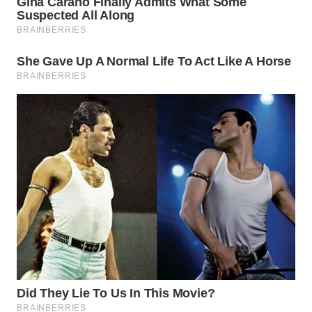
WAHANA
INFRASTRUKTUR
WAHANA
KONSUMEN
WAHANA
LISTRIK
WAHANA
TRAVEL
WAHANA
TV
WAHANANEWS
ID