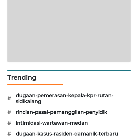
NEWS
KRT
NEWS
KARING
NEWS
JURNAL
MARITIM
Trending
HUMBANG
dugaan-pemerasan-kepala-kpr-rutan-
NEWS
#
sidikalang
#
rincian-pasal-pemanggilan-penyidik
GARONGGANG
NEWS
#
intimidasi-wartawan-medan
#
dugaan-kasus-rasiden-damanik-terbaru
FISUELRI