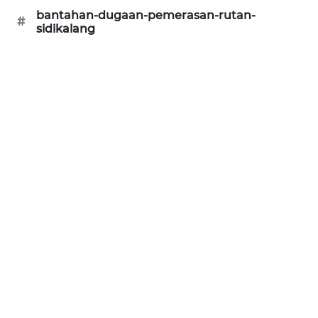
ID
bantahan-dugaan-pemerasan-rutan-
#
sidikalang
ENERGI
NEWS
CILEUNGSI
NEWS
BERKAT
NEWS
BERAMPU
NEWS
ANUGERAH
NEWS
AKHLAK