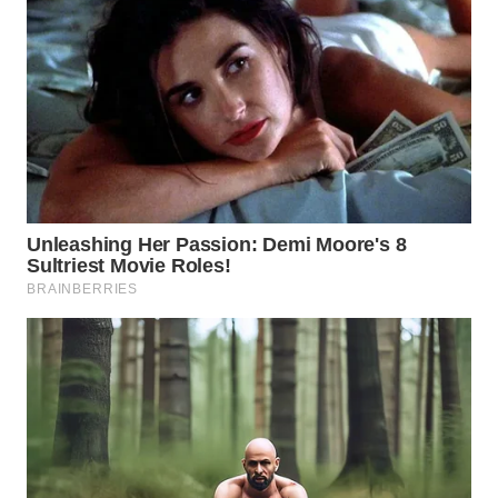
WN
GORONTALO
WN
SULUT
WN
MALUKU
WN
MALUT
WN
DAIRI
WN
DANAU
TOBA