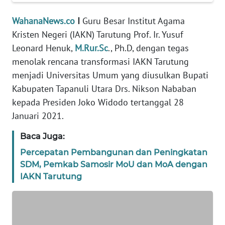
PEDOMAN
WahanaNews.co
I
Guru Besar Institut Agama
MEDIA
Kristen Negeri (IAKN) Tarutung Prof. Ir. Yusuf
SIBER
Leonard Henuk,
M.Rur.Sc
., Ph.D, dengan tegas
menolak rencana transformasi IAKN Tarutung
REDAKSI
menjadi Universitas Umum yang diusulkan Bupati
Kabupaten Tapanuli Utara Drs. Nikson Nababan
KARIR
kepada Presiden Joko Widodo tertanggal 28
Januari 2021.
DISCLAIMER
Baca Juga:
Wahana
News
Percepatan Pembangunan dan Peningkatan
Regional
SDM, Pemkab Samosir MoU dan MoA dengan
IAKN Tarutung
WN
SUMUT