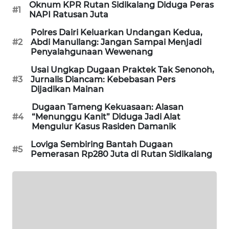
Oknum KPR Rutan Sidikalang Diduga Peras
SITUNGIR
#1
NAPI Ratusan Juta
NEWS
Polres Dairi Keluarkan Undangan Kedua,
#2
Abdi Manullang: Jangan Sampai Menjadi
SIDIKALANG
Penyalahgunaan Wewenang
NEWS
Usai Ungkap Dugaan Praktek Tak Senonoh,
#3
Jurnalis Diancam: Kebebasan Pers
SIBARAGAS
Dijadikan Mainan
NEWS
Dugaan Tameng Kekuasaan: Alasan
#4
“Menunggu Kanit” Diduga Jadi Alat
METRO
Mengulur Kasus Rasiden Damanik
SIANTAR
NEWS
Loviga Sembiring Bantah Dugaan
#5
Pemerasan Rp280 Juta di Rutan Sidikalang
METRO
MEDAN
NEWS
METRO
JAKARTA