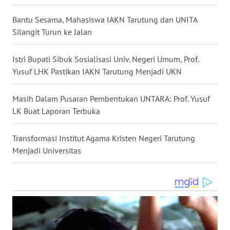
WN
KALBAR
Bantu Sesama, Mahasiswa IAKN Tarutung dan UNITA
Silangit Turun ke Jalan
WN
KALTENG
Istri Bupati Sibuk Sosialisasi Univ. Negeri Umum, Prof.
Yusuf LHK Pastikan IAKN Tarutung Menjadi UKN
WN
KALTARA
Masih Dalam Pusaran Pembentukan UNTARA: Prof. Yusuf
LK Buat Laporan Terbuka
WN
KALSEL
Transformasi Institut Agama Kristen Negeri Tarutung
Menjadi Universitas
WN
KALTIM
WN
SULSEL