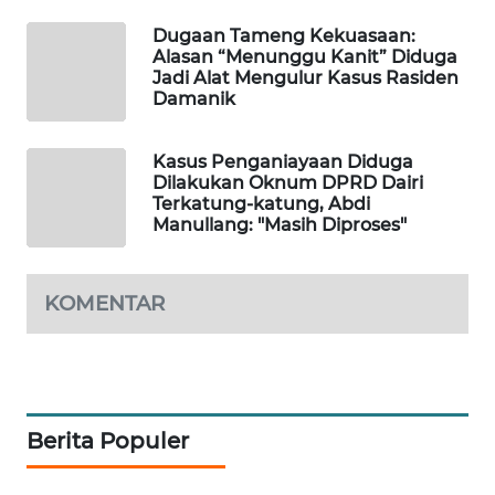
Dugaan Tameng Kekuasaan:
LKKI
Alasan “Menunggu Kanit” Diduga
Jadi Alat Mengulur Kasus Rasiden
Damanik
KOPEKLIN
Kasus Penganiayaan Diduga
PORTAL
Dilakukan Oknum DPRD Dairi
KONSUMEN
Terkatung-katung, Abdi
Manullang: "Masih Diproses"
FORWAMKI
KOMENTAR
ALPERKLINAS
FORJASIDA
TAMBANG
Berita Populer
NEWS