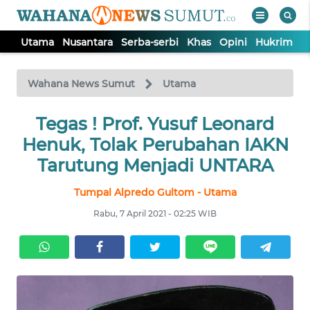
Utama
Nusantara
Serba-serbi
Khas
Opini
Hukrim
P
WAHANA
Tutup
TV
Wahana News Sumut
Utama
UTAMA
Tegas ! Prof. Yusuf Leonard
Henuk, Tolak Perubahan IAKN
NUSANTARA
Tarutung Menjadi UNTARA
Tumpal Alpredo Gultom - Utama
SERBA-
SERBI
Rabu, 7 April 2021 - 02:25 WIB
KHAS
OPINI