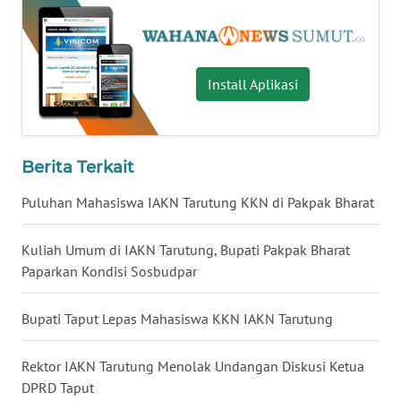
WN
LAMPUNG
WN
Install Aplikasi
JATENG
WN
NUSANTARA
Berita Terkait
Puluhan Mahasiswa IAKN Tarutung KKN di Pakpak Bharat
WN
JOGJA
Kuliah Umum di IAKN Tarutung, Bupati Pakpak Bharat
Paparkan Kondisi Sosbudpar
WN
JATIM
Bupati Taput Lepas Mahasiswa KKN IAKN Tarutung
WN
BALI
Rektor IAKN Tarutung Menolak Undangan Diskusi Ketua
DPRD Taput