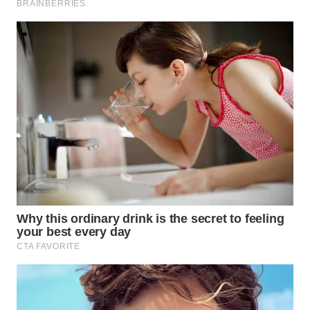
SUKABUMI
WN
PURWAKARTA
WN
PRIANGAN
TIMUR
WN
SEMARANG
WN
SOLO
WN
BOROBUDUR