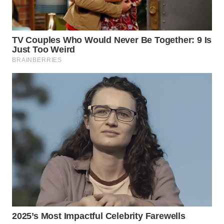
WN
BINJAI
WN
CIREBON
WN
INDRAMAYU
WN
KUNINGAN
WN
MAJALENGKA
WN
SUBANG
WN