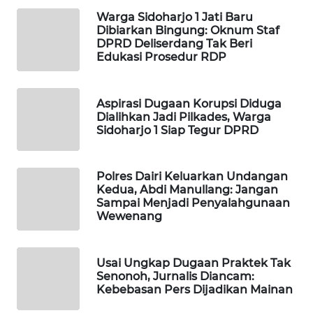
MASYARAKAT
Warga Sidoharjo 1 Jati Baru
KELISTRIKAN
Dibiarkan Bingung: Oknum Staf
DPRD Deliserdang Tak Beri
Edukasi Prosedur RDP
WALINKI
ID
Aspirasi Dugaan Korupsi Diduga
MAWAKA
Dialihkan Jadi Pilkades, Warga
Sidoharjo 1 Siap Tegur DPRD
ID
MARTABAT
Polres Dairi Keluarkan Undangan
NET
Kedua, Abdi Manullang: Jangan
Sampai Menjadi Penyalahgunaan
Wewenang
PLN
WATCH
Usai Ungkap Dugaan Praktek Tak
MKLI
Senonoh, Jurnalis Diancam:
Kebebasan Pers Dijadikan Mainan
LPKKI