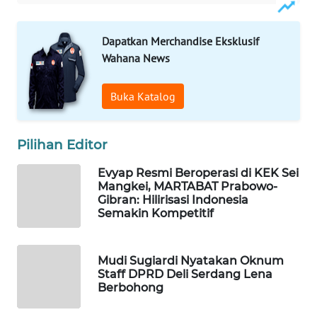
WAHANA
OTOMOTIF
Dapatkan Merchandise Eksklusif
WAHANA
Wahana News
HEALTH
Buka Katalog
WAHANA
DESA
WISATA
Pilihan Editor
Evyap Resmi Beroperasi di KEK Sei
LAPAK
Mangkei, MARTABAT Prabowo-
WAHANA
Gibran: Hilirisasi Indonesia
Semakin Kompetitif
Wahana
Network
Mudi Sugiardi Nyatakan Oknum
Staff DPRD Deli Serdang Lena
KONSUMEN
Berbohong
LISTRIK