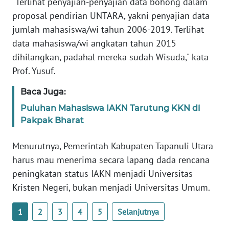
"Terlihat penyajian-penyajian data bohong dalam
PAPUA
proposal pendirian UNTARA, yakni penyajian data
BARAT
jumlah mahasiswa/wi tahun 2006-2019. Terlihat
data mahasiswa/wi angkatan tahun 2015
WN
dihilangkan, padahal mereka sudah Wisuda," kata
RIAU
Prof. Yusuf.
WN
Baca Juga:
SERAMBI
Puluhan Mahasiswa IAKN Tarutung KKN di
Pakpak Bharat
WN
JAMBI
Menurutnya, Pemerintah Kabupaten Tapanuli Utara
harus mau menerima secara lapang dada rencana
WN
SULTRA
peningkatan status IAKN menjadi Universitas
Kristen Negeri, bukan menjadi Universitas Umum.
WN
NTB
1
2
3
4
5
Selanjutnya