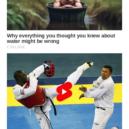
WN
NIAS
WN
LANGKAT
WN
TAPANULI
SELATAN
WN
TANJUNG
LESUNG
WN
KARO
WN