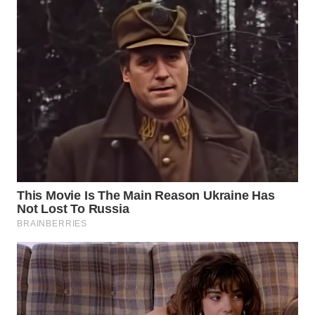
WN
KARAWANG
WN
BEKASI
WN
BOGOR
WN
DEPOK
WN
TAPANULI
UTARA
WN
SAMOSIR