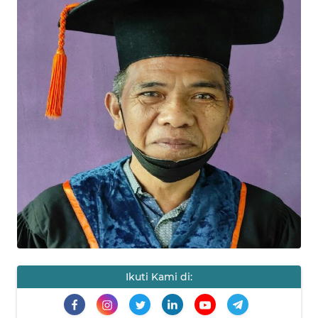
HUKRIM
PERISTIWA
Informasi
INDEKS
BERITA
KONTAK
KAMI
INFO
IKLAN
Ikuti Kami di:
TENTANG
KAMI