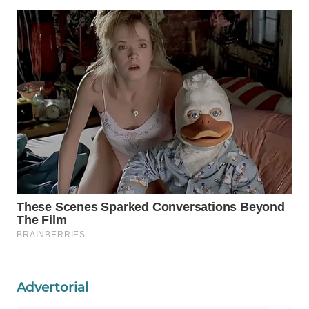
WAHANANEWS
CO ID
WAHANANEWS
NET
WAHANA
SPORT
WAHANA
UMKM
WAHANA
SELEB
WAHANA
PERSONA
Advertorial