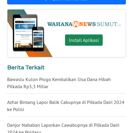
WN
LAMPUNG
WN
JATENG
Install Aplikasi
WN
NUSANTARA
Berita Terkait
WN
JOGJA
Bawaslu Kulon Progo Kembalikan Sisa Dana Hibah
Pilkada Rp3,3 Miliar
WN
JATIM
Azhar Bintang Lapor Balik Cabupnya di Pilkada Dairi 2024
ke Polisi
WN
BALI
Danjor Nababan Laporkan Cawabupnya di Pilkada Dairi
2024 ke Poldasu