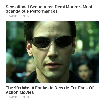
SUKABUMI
WN
PURWAKARTA
WN
PRIANGAN
TIMUR
WN
SEMARANG
WN
SOLO
WN
BOROBUDUR