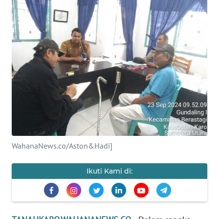
HUKRIM
PERISTIWA
Informasi
INDEKS
BERITA
KONTAK
KAMI
WahanaNews.co/Aston&Hadi]
INFO
Ikuti Kami di:
IKLAN
TENTANG
KAMI