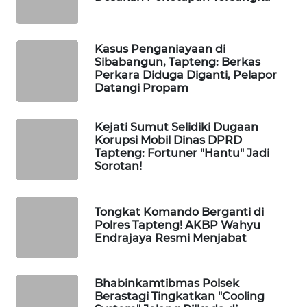
WAHANANEWS
CO ID
Kasus Penganiayaan di
WAHANANEWS
Sibabangun, Tapteng: Berkas
NET
Perkara Diduga Diganti, Pelapor
Datangi Propam
WAHANA
SPORT
Kejati Sumut Selidiki Dugaan
Korupsi Mobil Dinas DPRD
Tapteng: Fortuner "Hantu" Jadi
WAHANA
Sorotan!
UMKM
WAHANA
Tongkat Komando Berganti di
SELEB
Polres Tapteng! AKBP Wahyu
Endrajaya Resmi Menjabat
WAHANA
PERSONA
Bhabinkamtibmas Polsek
Berastagi Tingkatkan "Cooling