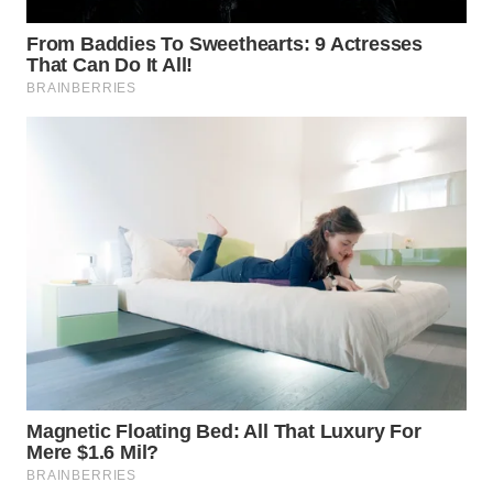
WN
BINJAI
WN
CIREBON
WN
INDRAMAYU
WN
KUNINGAN
WN
MAJALENGKA
WN
SUBANG
WN