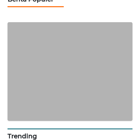
MASYARAKAT
KELISTRIKAN
WALINKI
ID
MAWAKA
ID
MARTABAT
NET
PLN
WATCH
MKLI
Trending
LPKKI