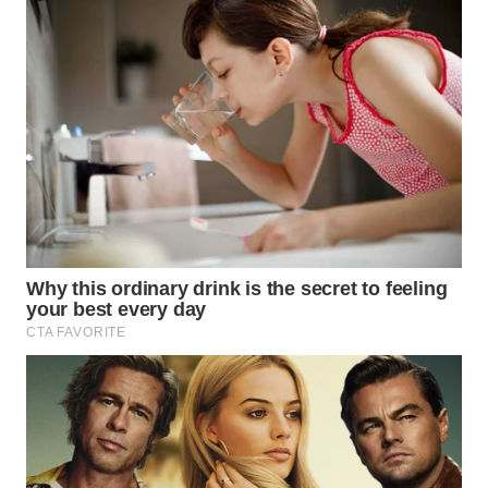
WN
NIAS
WN
LANGKAT
WN
TAPANULI
SELATAN
WN
TANJUNG
LESUNG
WN
KARO
WN