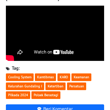
WN
SULTENG
WN
SULBAR
WN
BABEL
WN
SUMBAR
Tag:
WN
Cooling System
Kamtibmas
KARO
Keamanan
SUMSEL
Kelurahan Gundaling I
Ketertiban
Persatuan
WN
Pilkada 2024
Polsek Berastagi
BENGKULU
Beri Komentar