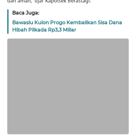
dan aman," ujar Kapolsek Berastagi.
WN
JAKARTA
Baca Juga:
WN
Bawaslu Kulon Progo Kembalikan Sisa Dana
JABAR
Hibah Pilkada Rp3,3 Miliar
WN
BANTEN
WN
NTT
WN
KEPRI
WN
PAPUA
WN