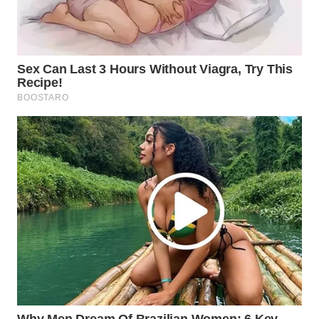
WAHANA
INFRASTRUKTUR
WAHANA
KONSUMEN
WAHANA
LISTRIK
WAHANA
TRAVEL
WAHANA
TV
WAHANANEWS
ID