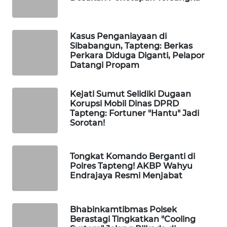
MASYARAKAT
KELISTRIKAN
Kasus Penganiayaan di
Sibabangun, Tapteng: Berkas
WALINKI
Perkara Diduga Diganti, Pelapor
ID
Datangi Propam
MAWAKA
Kejati Sumut Selidiki Dugaan
ID
Korupsi Mobil Dinas DPRD
Tapteng: Fortuner "Hantu" Jadi
MARTABAT
Sorotan!
NET
Tongkat Komando Berganti di
PLN
Polres Tapteng! AKBP Wahyu
WATCH
Endrajaya Resmi Menjabat
MKLI
Bhabinkamtibmas Polsek
Berastagi Tingkatkan "Cooling
LPKKI