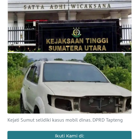
HUKRIM
PERISTIWA
Informasi
INDEKS
BERITA
KONTAK
KAMI
INFO
IKLAN
Kejati Sumut selidiki kasus mobil dinas. DPRD Tapteng
TENTANG
KAMI
Ikuti Kami di: