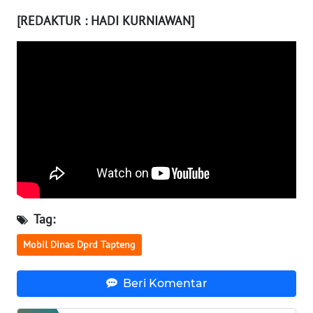
WN
[REDAKTUR : HADI KURNIAWAN]
LAMPUNG
WN
JATENG
WN
NUSANTARA
WN
JOGJA
WN
Tag:
JATIM
Mobil Dinas Dprd Tapteng
WN
BALI
Beri Komentar