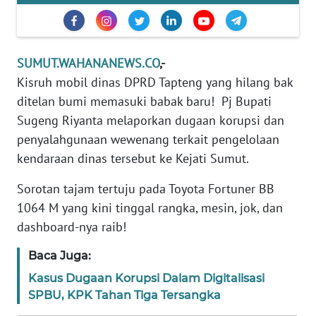
PEDOMAN
MEDIA
SIBER
SUMUT.WAHANANEWS.CO
,-
Kisruh mobil dinas DPRD Tapteng yang hilang bak
REDAKSI
ditelan bumi memasuki babak baru! Pj Bupati
Sugeng Riyanta melaporkan dugaan korupsi dan
KARIR
penyalahgunaan wewenang terkait pengelolaan
kendaraan dinas tersebut ke Kejati Sumut.
DISCLAIMER
Sorotan tajam tertuju pada Toyota Fortuner BB
Wahana
1064 M yang kini tinggal rangka, mesin, jok, dan
News
dashboard-nya raib!
Regional
Baca Juga:
WN
Kasus Dugaan Korupsi Dalam Digitalisasi
SUMUT
SPBU, KPK Tahan Tiga Tersangka