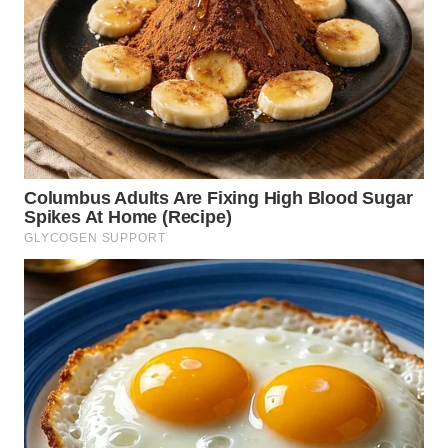
SIMALUNGUN
WN
LABUHANBATU
WN
TAPANULI
TENGAH
WN DELI
SERDANG
WN
TEBING
TINGGI
WN
PAKPAK