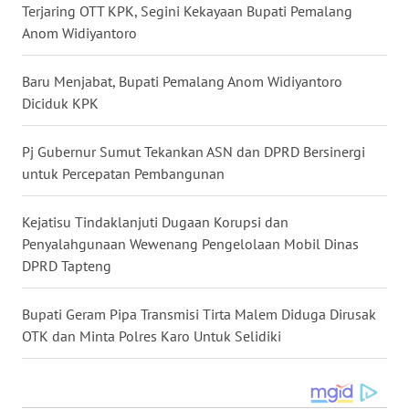
WN
Terjaring OTT KPK, Segini Kekayaan Bupati Pemalang
GORONTALO
Anom Widiyantoro
WN
Baru Menjabat, Bupati Pemalang Anom Widiyantoro
SULUT
Diciduk KPK
WN
Pj Gubernur Sumut Tekankan ASN dan DPRD Bersinergi
MALUKU
untuk Percepatan Pembangunan
WN
Kejatisu Tindaklanjuti Dugaan Korupsi dan
MALUT
Penyalahgunaan Wewenang Pengelolaan Mobil Dinas
DPRD Tapteng
WN
DAIRI
Bupati Geram Pipa Transmisi Tirta Malem Diduga Dirusak
OTK dan Minta Polres Karo Untuk Selidiki
WN
DANAU
TOBA