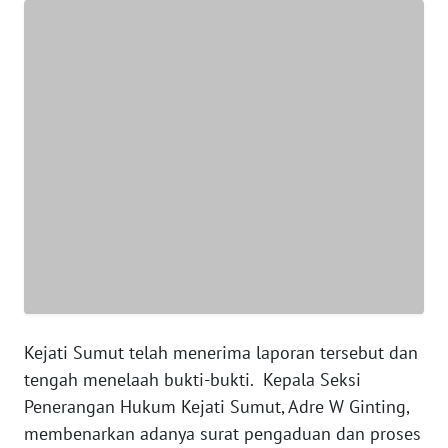
WN
JAKARTA
WN
JABAR
WN
BANTEN
WN
NTT
WN
KEPRI
Kejati Sumut telah menerima laporan tersebut dan
WN
tengah menelaah bukti-bukti. Kepala Seksi
PAPUA
Penerangan Hukum Kejati Sumut, Adre W Ginting,
membenarkan adanya surat pengaduan dan proses
WN