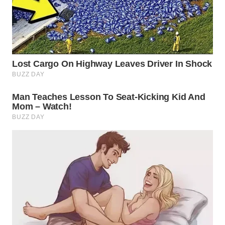
WN
LABUANBAJO
WN
BORNEO
Wahana
Media
Group
WAHANA
NEWS
WAHANA
TANI
WAHANA
ADVOKAT