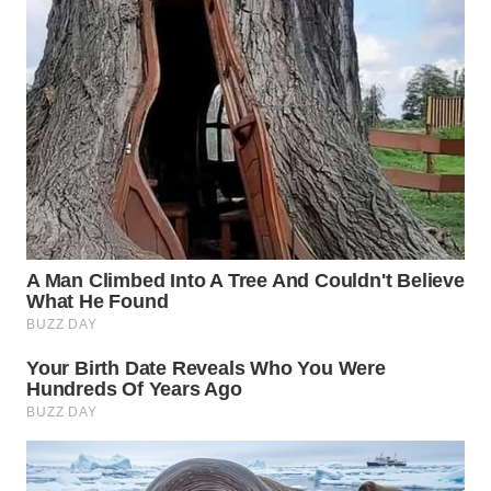
WN
BINJAI
WN
CIREBON
WN
INDRAMAYU
WN
KUNINGAN
WN
MAJALENGKA
WN
SUBANG
WN