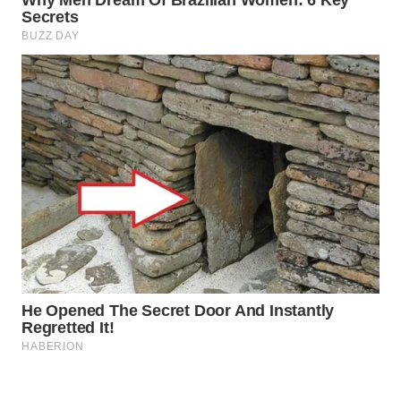
WAHANANEWS
CO ID
WAHANANEWS
NET
WAHANA
SPORT
WAHANA
UMKM
WAHANA
SELEB
WAHANA
PERSONA