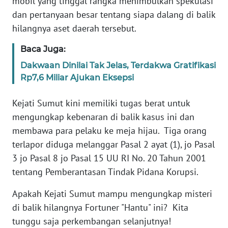
mobil yang tinggal rangka menimbulkan spekulasi
WN
dan pertanyaan besar tentang siapa dalang di balik
SULTENG
hilangnya aset daerah tersebut.
WN
Baca Juga:
SULBAR
Dakwaan Dinilai Tak Jelas, Terdakwa Gratifikasi
Rp7,6 Miliar Ajukan Eksepsi
WN
BABEL
Kejati Sumut kini memiliki tugas berat untuk
mengungkap kebenaran di balik kasus ini dan
WN
membawa para pelaku ke meja hijau. Tiga orang
SUMBAR
terlapor diduga melanggar Pasal 2 ayat (1), jo Pasal
3 jo Pasal 8 jo Pasal 15 UU RI No. 20 Tahun 2001
WN
SUMSEL
tentang Pemberantasan Tindak Pidana Korupsi.
Apakah Kejati Sumut mampu mengungkap misteri
WN
BENGKULU
di balik hilangnya Fortuner "Hantu" ini? Kita
tunggu saja perkembangan selanjutnya!