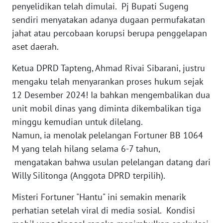
penyelidikan telah dimulai. Pj Bupati Sugeng
PAPUA
sendiri menyatakan adanya dugaan permufakatan
BARAT
jahat atau percobaan korupsi berupa penggelapan
aset daerah.
WN
RIAU
Ketua DPRD Tapteng, Ahmad Rivai Sibarani, justru
mengaku telah menyarankan proses hukum sejak
WN
SERAMBI
12 Desember 2024! Ia bahkan mengembalikan dua
unit mobil dinas yang diminta dikembalikan tiga
WN
minggu kemudian untuk dilelang.
JAMBI
Namun, ia menolak pelelangan Fortuner BB 1064
M yang telah hilang selama 6-7 tahun,
WN
mengatakan bahwa usulan pelelangan datang dari
SULTRA
Willy Silitonga (Anggota DPRD terpilih).
WN
Misteri Fortuner "Hantu" ini semakin menarik
NTB
perhatian setelah viral di media sosial. Kondisi