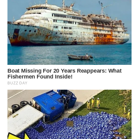
WN
MADURA
WN
SURABAYA
WN
NATUNA
WN
BINTAN
WN
MANDALIKA
WN
LIKUPANG