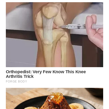
WN
NIAS
WN
LANGKAT
WN
TAPANULI
SELATAN
WN
TANJUNG
LESUNG
WN
KARO
WN