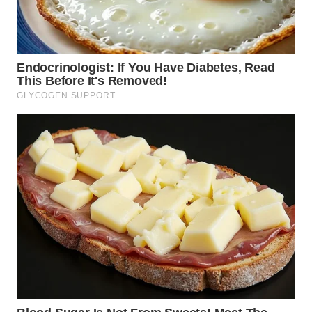
WN
KARAWANG
WN
BEKASI
WN
BOGOR
WN
DEPOK
WN
TAPANULI
UTARA
WN
SAMOSIR