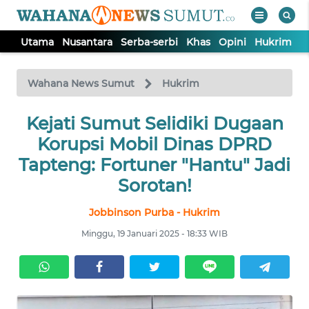
Utama
Nusantara
Serba-serbi
Khas
Opini
Hukrim
P
WAHANA
Tutup
TV
Wahana News Sumut
Hukrim
UTAMA
Kejati Sumut Selidiki Dugaan
Korupsi Mobil Dinas DPRD
NUSANTARA
Tapteng: Fortuner "Hantu" Jadi
Sorotan!
SERBA-
Jobbinson Purba - Hukrim
SERBI
Minggu, 19 Januari 2025 - 18:33 WIB
KHAS
OPINI