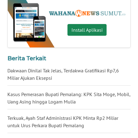
WN
KALBAR
WN
Install Aplikasi
KALTENG
WN
KALTARA
Berita Terkait
WN
Dakwaan Dinilai Tak Jelas, Terdakwa Gratifikasi Rp7,6
KALSEL
Miliar Ajukan Eksepsi
WN
Kasus Pemerasan Bupati Pemalang: KPK Sita Moge, Mobil,
KALTIM
Uang Asing hingga Logam Mulia
WN
Terkuak, Ayah Staf Administrasi KPK Minta Rp2 Miliar
SULSEL
untuk Urus Perkara Bupati Pemalang