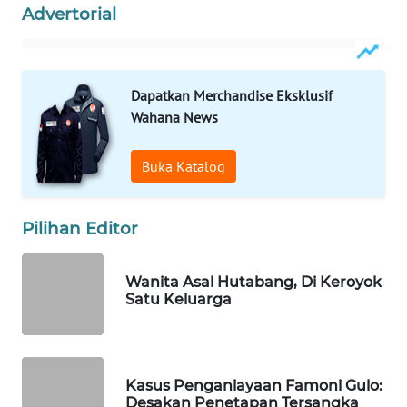
WAHANA
Advertorial
OTOMOTIF
WAHANA
HEALTH
Dapatkan Merchandise Eksklusif
Wahana News
WAHANA
DESA
Buka Katalog
WISATA
LAPAK
Pilihan Editor
WAHANA
Wanita Asal Hutabang, Di Keroyok
Wahana
Satu Keluarga
Network
KONSUMEN
LISTRIK
Kasus Penganiayaan Famoni Gulo:
Desakan Penetapan Tersangka