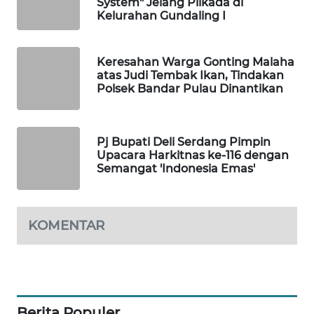
System" Jelang Pilkada di
Kelurahan Gundaling I
LKKI
Keresahan Warga Gonting Malaha
KOPEKLIN
atas Judi Tembak Ikan, Tindakan
Polsek Bandar Pulau Dinantikan
PORTAL
KONSUMEN
Pj Bupati Deli Serdang Pimpin
Upacara Harkitnas ke-116 dengan
FORWAMKI
Semangat 'Indonesia Emas'
ALPERKLINAS
KOMENTAR
FORJASIDA
TAMBANG
NEWS
Berita Populer