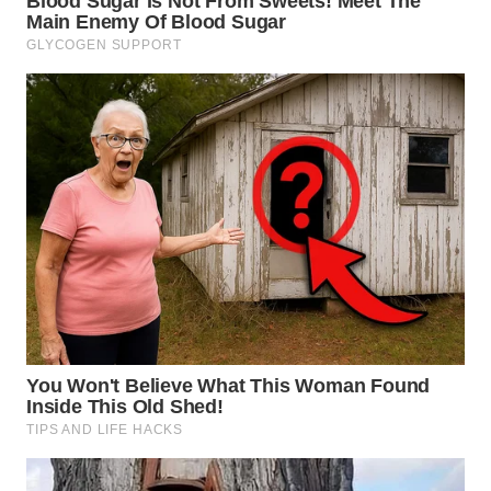
WN
PADANG
LAWAS
WN
SUMEDANG
WN
CIANJUR
WN
KEPULAUAN
SERIBU
WN
TANGERANG