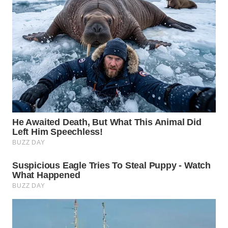
SUKABUMI
WN
PURWAKARTA
WN
PRIANGAN
TIMUR
WN
SEMARANG
WN
SOLO
WN
BOROBUDUR