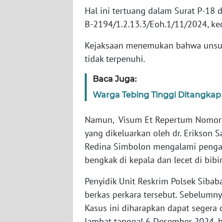
SULTENG
Hal ini tertuang dalam Surat P-18
B-2194/1.2.13.3/Eoh.1/11/2024, k
WN
SULBAR
Kejaksaan menemukan bahwa unsur 
tidak terpenuhi.
WN
BABEL
Baca Juga:
Warga Tebing Tinggi Ditangkap
WN
SUMBAR
Namun, Visum Et Repertum Nomor 4
yang dikeluarkan oleh dr. Erikson
WN
Redina Simbolon mengalami pengan
SUMSEL
bengkak di kepala dan lecet di bibi
WN
Penyidik Unit Reskrim Polsek Sibab
BENGKULU
berkas perkara tersebut. Sebelumn
Kasus ini diharapkan dapat segera 
WN
lambat tanggal 6 Desember 2024, b