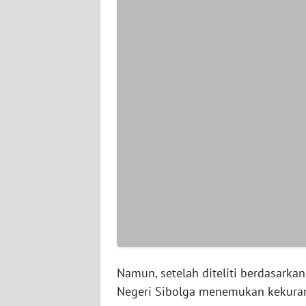
BARAT
WN
RIAU
WN
SERAMBI
WN
JAMBI
WN
SULTRA
WN
NTB
Namun, setelah diteliti berdasarka
Negeri Sibolga menemukan kekura
WN