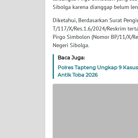
Sibolga karena dianggap belum leng
WN
Diketahui, Berdasarkan Surat Peng
JABAR
T/117/X/Res.1.6/2024/Reskrim tert
Pirgo Simbolon (Nomor BP/11/X/Res
WN
BANTEN
Negeri Sibolga.
Baca Juga:
WN
NTT
Polres Tapteng Ungkap 9 Kasus
Antik Toba 2026
WN
KEPRI
WN
PAPUA
WN
PAPUA