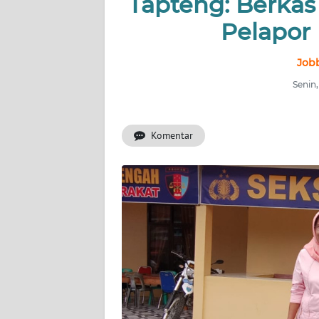
Tapteng: Berkas
HUKRIM
Pelapor
PERISTIWA
Job
Informasi
Senin,
INDEKS
BERITA
Komentar
KONTAK
KAMI
INFO
IKLAN
TENTANG
KAMI