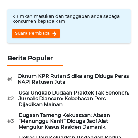
WN
BINJAI
Kirimkan masukan dan tanggapan anda sebagai
konsumen kepada kami.
WN
CIREBON
Suara Pembaca
WN
INDRAMAYU
Berita Populer
WN
KUNINGAN
Oknum KPR Rutan Sidikalang Diduga Peras
#1
NAPI Ratusan Juta
WN
Usai Ungkap Dugaan Praktek Tak Senonoh,
MAJALENGKA
#2
Jurnalis Diancam: Kebebasan Pers
Dijadikan Mainan
WN
Dugaan Tameng Kekuasaan: Alasan
SUBANG
#3
“Menunggu Kanit” Diduga Jadi Alat
Mengulur Kasus Rasiden Damanik
WN
Polres Dairi Keluarkan Undangan Kedua,