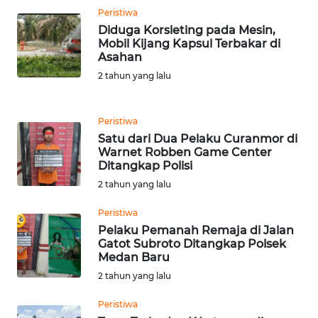
WN
Peristiwa
JAKARTA
Diduga Korsleting pada Mesin,
Mobil Kijang Kapsul Terbakar di
WN
Asahan
JABAR
2 tahun yang lalu
WN
BANTEN
Peristiwa
Satu dari Dua Pelaku Curanmor di
Warnet Robben Game Center
WN
Ditangkap Polisi
NTT
2 tahun yang lalu
WN
Peristiwa
KEPRI
Pelaku Pemanah Remaja di Jalan
Gatot Subroto Ditangkap Polsek
Medan Baru
WN
2 tahun yang lalu
PAPUA
Peristiwa
WN