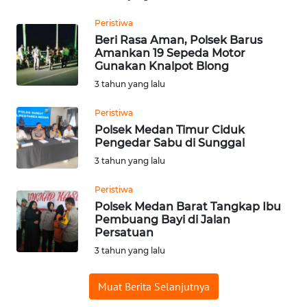
Peristiwa
WN
PADANG
Beri Rasa Aman, Polsek Barus
Amankan 19 Sepeda Motor
LAWAS
Gunakan Knalpot Blong
3 tahun yang lalu
WN
SUMEDANG
Peristiwa
Polsek Medan Timur Ciduk
WN
Pengedar Sabu di Sunggal
CIANJUR
3 tahun yang lalu
Peristiwa
WN
KEPULAUAN
Polsek Medan Barat Tangkap Ibu
Pembuang Bayi di Jalan
SERIBU
Persatuan
3 tahun yang lalu
WN
TANGERANG
Muat Berita Selanjutnya