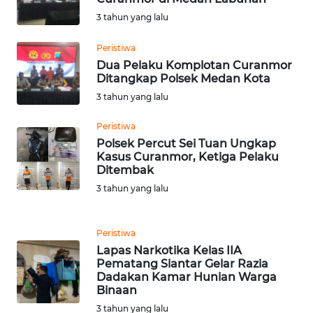
WN
3 tahun yang lalu
KARAWANG
Peristiwa
Dua Pelaku Komplotan Curanmor
WN
Ditangkap Polsek Medan Kota
BEKASI
3 tahun yang lalu
WN
Peristiwa
BOGOR
Polsek Percut Sei Tuan Ungkap
Kasus Curanmor, Ketiga Pelaku
WN
Ditembak
DEPOK
3 tahun yang lalu
WN
Peristiwa
TAPANULI
UTARA
Lapas Narkotika Kelas IIA
Pematang Siantar Gelar Razia
Dadakan Kamar Hunian Warga
WN
Binaan
SAMOSIR
3 tahun yang lalu