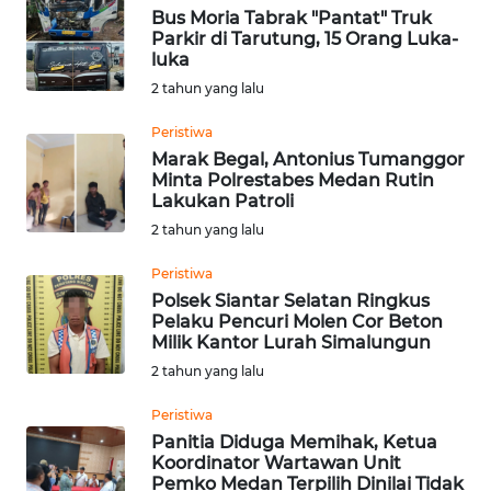
WN
Bus Moria Tabrak "Pantat" Truk
KALBAR
Parkir di Tarutung, 15 Orang Luka-
luka
WN
2 tahun yang lalu
KALTENG
Peristiwa
Marak Begal, Antonius Tumanggor
WN
Minta Polrestabes Medan Rutin
KALTARA
Lakukan Patroli
2 tahun yang lalu
WN
KALSEL
Peristiwa
Polsek Siantar Selatan Ringkus
Pelaku Pencuri Molen Cor Beton
WN
Milik Kantor Lurah Simalungun
KALTIM
2 tahun yang lalu
WN
Peristiwa
SULSEL
Panitia Diduga Memihak, Ketua
Koordinator Wartawan Unit
Pemko Medan Terpilih Dinilai Tidak