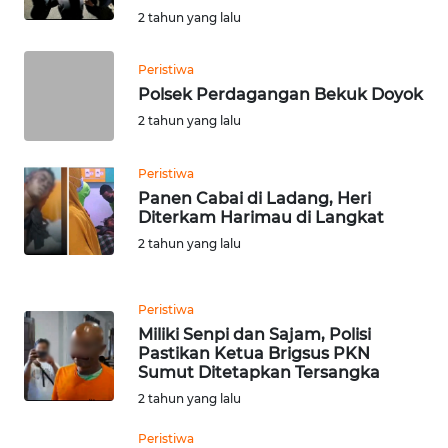
WN
2 tahun yang lalu
SULTENG
Peristiwa
WN
Polsek Perdagangan Bekuk Doyok
SULBAR
2 tahun yang lalu
WN
Peristiwa
BABEL
Panen Cabai di Ladang, Heri
Diterkam Harimau di Langkat
WN
2 tahun yang lalu
SUMBAR
WN
Peristiwa
SUMSEL
Miliki Senpi dan Sajam, Polisi
Pastikan Ketua Brigsus PKN
Sumut Ditetapkan Tersangka
WN
2 tahun yang lalu
BENGKULU
Peristiwa