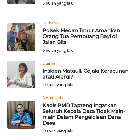
5 bulan yang lalu
PEDOMAN
MEDIA
SIBER
Peristiwa
Polsek Medan Timur Amankan
Orang Tua Pembuang Bayi di
REDAKSI
Jalan Bilal
6 bulan yang lalu
KARIR
Utama
Insiden Matauli, Gejala Keracunan
DISCLAIMER
atau Alergi?
1 tahun yang lalu
Wahana
News
Serba-serbi
Regional
Kadis PMD Tapteng Ingatkan
Seluruh Kepala Desa Tidak Main-
WN
main Dalam Pengelolaan Dana
SUMUT
Desa
1 tahun yang lalu