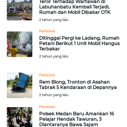
Teror Terhadap Wartawan di
PAPUA
Labuhanbatu Kembali Terjadi,
BARAT
Rumah dan Mobil Dibakar OTK
2 tahun yang lalu
WN
Peristiwa
RIAU
Ditinggal Pergi ke Ladang, Rumah
Petani Berikut 1 Unit Mobil Hangus
WN
Terbakar
SERAMBI
2 tahun yang lalu
WN
JAMBI
Peristiwa
Rem Blong, Tronton di Asahan
Tabrak 5 Kendaraan di Depannya
WN
SULTRA
2 tahun yang lalu
Peristiwa
WN
Polsek Medan Baru Amankan 16
NTB
Pelajar Hendak Tawuran, 3
Diantaranya Bawa Sajam