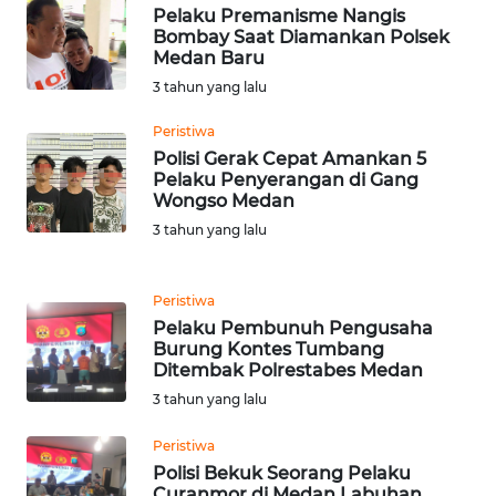
SIMALUNGUN
Pelaku Premanisme Nangis
Bombay Saat Diamankan Polsek
Medan Baru
WN
LABUHANBATU
3 tahun yang lalu
Peristiwa
WN
Polisi Gerak Cepat Amankan 5
TAPANULI
Pelaku Penyerangan di Gang
TENGAH
Wongso Medan
3 tahun yang lalu
WN DELI
SERDANG
Peristiwa
Pelaku Pembunuh Pengusaha
WN
Burung Kontes Tumbang
TEBING
Ditembak Polrestabes Medan
TINGGI
3 tahun yang lalu
WN
Peristiwa
PAKPAK
Polisi Bekuk Seorang Pelaku
Curanmor di Medan Labuhan