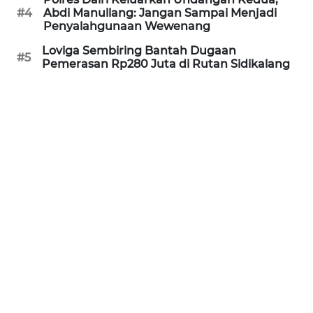
SUKABUMI
#4
Abdi Manullang: Jangan Sampai Menjadi
Penyalahgunaan Wewenang
WN
Loviga Sembiring Bantah Dugaan
#5
Pemerasan Rp280 Juta di Rutan Sidikalang
PURWAKARTA
WN
PRIANGAN
TIMUR
WN
SEMARANG
WN
SOLO
WN
BOROBUDUR