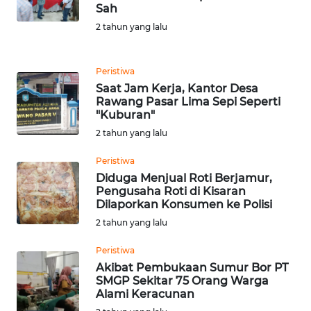
WN
Sah
GORONTALO
2 tahun yang lalu
WN
SULUT
Peristiwa
Saat Jam Kerja, Kantor Desa
Rawang Pasar Lima Sepi Seperti
WN
"Kuburan"
MALUKU
2 tahun yang lalu
WN
Peristiwa
MALUT
Diduga Menjual Roti Berjamur,
Pengusaha Roti di Kisaran
Dilaporkan Konsumen ke Polisi
WN
DAIRI
2 tahun yang lalu
Peristiwa
WN
Akibat Pembukaan Sumur Bor PT
DANAU
SMGP Sekitar 75 Orang Warga
TOBA
Alami Keracunan