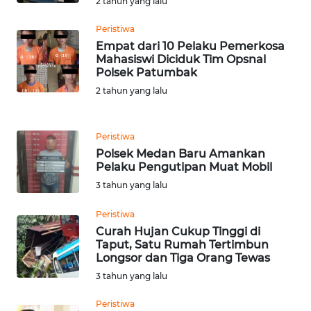
2 tahun yang lalu
WN
NIAS
Peristiwa
Empat dari 10 Pelaku Pemerkosa
Mahasiswi Diciduk Tim Opsnal
WN
Polsek Patumbak
LANGKAT
2 tahun yang lalu
WN
TAPANULI
Peristiwa
SELATAN
Polsek Medan Baru Amankan
Pelaku Pengutipan Muat Mobil
WN
3 tahun yang lalu
TANJUNG
LESUNG
Peristiwa
Curah Hujan Cukup Tinggi di
Taput, Satu Rumah Tertimbun
WN
Longsor dan Tiga Orang Tewas
KARO
3 tahun yang lalu
WN
Peristiwa