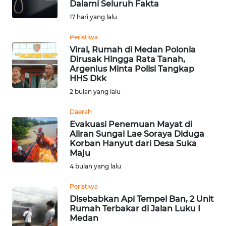
Dalami Seluruh Fakta
HUKRIM
17 hari yang lalu
Peristiwa
PERISTIWA
Viral, Rumah di Medan Polonia
Dirusak Hingga Rata Tanah,
Argenius Minta Polisi Tangkap
Informasi
HHS Dkk
INDEKS
2 bulan yang lalu
BERITA
Daerah
Evakuasi Penemuan Mayat di
KONTAK
Aliran Sungai Lae Soraya Diduga
KAMI
Korban Hanyut dari Desa Suka
Maju
INFO
4 bulan yang lalu
IKLAN
Peristiwa
Disebabkan Api Tempel Ban, 2 Unit
TENTANG
Rumah Terbakar di Jalan Luku I
KAMI
Medan