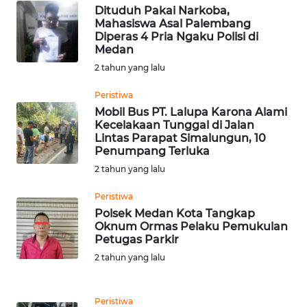
WN
Dituduh Pakai Narkoba,
LAMPUNG
Mahasiswa Asal Palembang
Diperas 4 Pria Ngaku Polisi di
Medan
WN
2 tahun yang lalu
JATENG
Peristiwa
WN
Mobil Bus PT. Lalupa Karona Alami
NUSANTARA
Kecelakaan Tunggal di Jalan
Lintas Parapat Simalungun, 10
Penumpang Terluka
WN
2 tahun yang lalu
JOGJA
Peristiwa
WN
Polsek Medan Kota Tangkap
JATIM
Oknum Ormas Pelaku Pemukulan
Petugas Parkir
2 tahun yang lalu
WN
BALI
Peristiwa