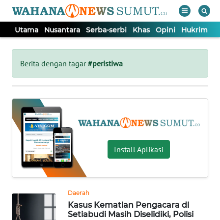
Utama
Nusantara
Serba-serbi
Khas
Opini
Hukrim
P
WAHANA
Tutup
TV
Berita dengan tagar
#peristiwa
UTAMA
NUSANTARA
SERBA-
Install Aplikasi
SERBI
KHAS
Daerah
Kasus Kematian Pengacara di
OPINI
Setiabudi Masih Diselidiki, Polisi