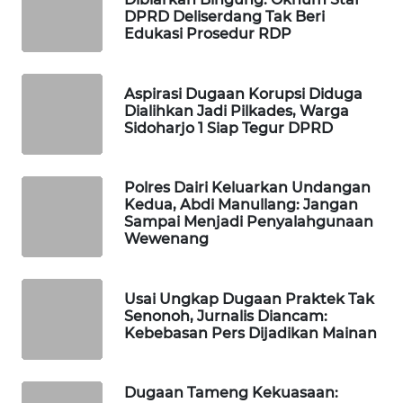
MASYARAKAT
DPRD Deliserdang Tak Beri
Edukasi Prosedur RDP
KELISTRIKAN
WALINKI
Aspirasi Dugaan Korupsi Diduga
ID
Dialihkan Jadi Pilkades, Warga
Sidoharjo 1 Siap Tegur DPRD
MAWAKA
ID
Polres Dairi Keluarkan Undangan
Kedua, Abdi Manullang: Jangan
MARTABAT
Sampai Menjadi Penyalahgunaan
NET
Wewenang
PLN
Usai Ungkap Dugaan Praktek Tak
WATCH
Senonoh, Jurnalis Diancam:
Kebebasan Pers Dijadikan Mainan
MKLI
Dugaan Tameng Kekuasaan:
LPKKI