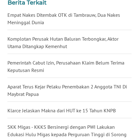
Berita Terkait
WN
LAMPUNG
Empat Nakes Ditembak OTK di Tambrauw, Dua Nakes
Meninggal Dunia
WN
JATENG
Komplotan Perusak Hutan Baluran Terbongkar, Aktor
Utama Ditangkap Kemenhut
WN
NUSANTARA
Pemerintah Cabut Izin, Perusahaan Klaim Belum Terima
Keputusan Resmi
WN
JOGJA
Aparat Terus Kejar Pelaku Penembakan 2 Anggota TNI Di
Maybrat Papua
WN
JATIM
Klarce Jelaskan Makna dari HUT ke 15 Tahun KNPB
WN
BALI
SKK Migas - KKKS Bersinergi dengan PWI Lakukan
Edukasi Hulu Migas kepada Perguruan Tinggi di Sorong