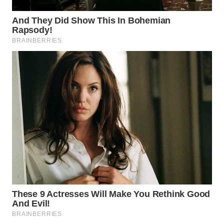
WN
NIAS
WN
LANGKAT
WN
TAPANULI
SELATAN
WN
TANJUNG
LESUNG
WN
KARO
WN