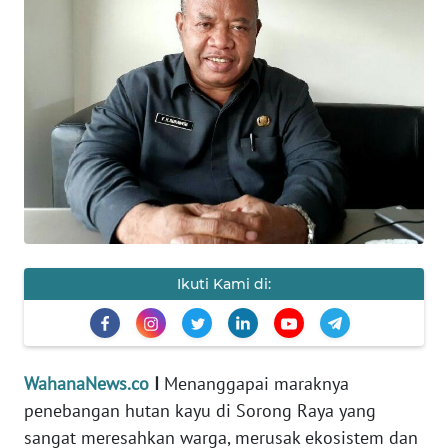
HUKRIM
PERISTIWA
Informasi
INDEKS
BERITA
KONTAK
KAMI
Ikuti Kami di:
INFO
IKLAN
WahanaNews.co
I
Menanggapai maraknya
TENTANG
penebangan hutan kayu di Sorong Raya yang
KAMI
sangat meresahkan warga, merusak ekosistem dan