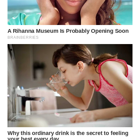
WN
PADANG
LAWAS
WN
SUMEDANG
WN
CIANJUR
WN
KEPULAUAN
SERIBU
WN
TANGERANG