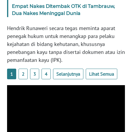
PAPUA
Empat Nakes Ditembak OTK di Tambrauw,
BARAT
Dua Nakes Meninggal Dunia
WN
Hendrik Runaweri secara tegas meminta aparat
RIAU
penegak hukum untuk menangkap para pelaku
kejahatan di bidang kehutanan, khususnya
WN
penebangan kayu tanpa disertai dokumen atau izin
SERAMBI
pemanfaatan kayu (IPK).
WN
1
2
3
4
Selanjutnya
Lihat Semua
JAMBI
WN
SULTRA
WN
NTB