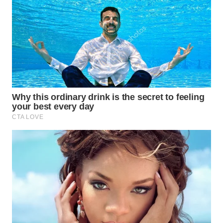
WN
KARAWANG
WN
BEKASI
WN
BOGOR
WN
DEPOK
WN
TAPANULI
UTARA
WN
SAMOSIR