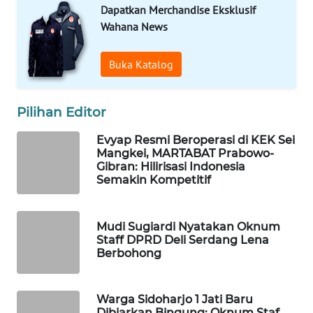
WAHANA
Dapatkan Merchandise Eksklusif
OTOMOTIF
Wahana News
WAHANA
Buka Katalog
HEALTH
WAHANA
Pilihan Editor
DESA
WISATA
Evyap Resmi Beroperasi di KEK Sei
Mangkei, MARTABAT Prabowo-
Gibran: Hilirisasi Indonesia
LAPAK
Semakin Kompetitif
WAHANA
Wahana
Mudi Sugiardi Nyatakan Oknum
Network
Staff DPRD Deli Serdang Lena
Berbohong
KONSUMEN
LISTRIK
Warga Sidoharjo 1 Jati Baru
Dibiarkan Bingung: Oknum Staf