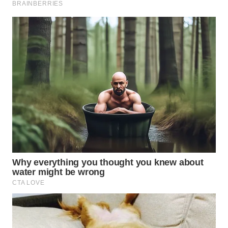
SUKABUMI
WN
PURWAKARTA
WN
PRIANGAN
TIMUR
WN
SEMARANG
WN
SOLO
WN
BOROBUDUR