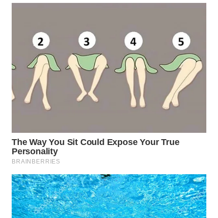
SIMALUNGUN
WN
LABUHANBATU
WN
TAPANULI
TENGAH
WN DELI
SERDANG
WN
TEBING
TINGGI
WN
PAKPAK