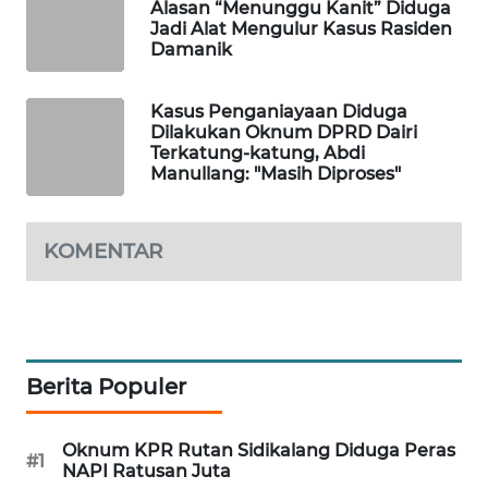
Alasan “Menunggu Kanit” Diduga
Jadi Alat Mengulur Kasus Rasiden
Damanik
LKKI
KOPEKLIN
Kasus Penganiayaan Diduga
Dilakukan Oknum DPRD Dairi
Terkatung-katung, Abdi
PORTAL
Manullang: "Masih Diproses"
KONSUMEN
FORWAMKI
KOMENTAR
ALPERKLINAS
FORJASIDA
Berita Populer
TAMBANG
NEWS
Oknum KPR Rutan Sidikalang Diduga Peras
#1
NAPI Ratusan Juta