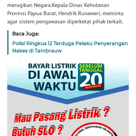
merugikan Negara.Kepala Dinas Kehutanan
PEDOMAN
Provinsi Papua Barat, Hendrik Runaweri, meminta
MEDIA
agar sistem pengawasan diperketat pihak terkait.
SIBER
Baca Juga:
REDAKSI
Polisi Ringkus 12 Terduga Pelaku Penyerangan
Nakes di Tambrauw
KARIR
DISCLAIMER
Wahana
News
Regional
WN
SUMUT