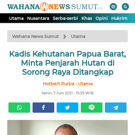
Utama
Nusantara
Serba-serbi
Khas
Opini
Hukrim
P
WAHANA
Tutup
TV
Wahana News Sumut
Utama
UTAMA
Kadis Kehutanan Papua Barat,
Minta Penjarah Hutan di
NUSANTARA
Sorong Raya Ditangkap
Hotbert Purba - Utama
SERBA-
SERBI
Senin, 7 Juni 2021 - 15:59 WIB
KHAS
OPINI