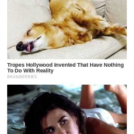
WN
MADURA
WN
SURABAYA
WN
NATUNA
WN
BINTAN
WN
MANDALIKA
WN
LIKUPANG