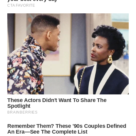
WN
BINJAI
WN
CIREBON
WN
INDRAMAYU
WN
KUNINGAN
WN
MAJALENGKA
WN
SUBANG
WN