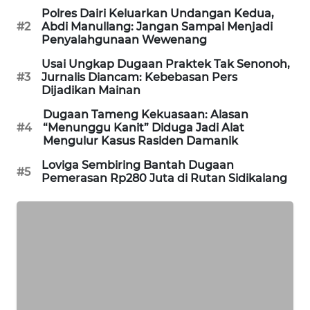
SITUNGIR
Polres Dairi Keluarkan Undangan Kedua,
NEWS
#2
Abdi Manullang: Jangan Sampai Menjadi
Penyalahgunaan Wewenang
SIDIKALANG
Usai Ungkap Dugaan Praktek Tak Senonoh,
NEWS
#3
Jurnalis Diancam: Kebebasan Pers
Dijadikan Mainan
SIBARAGAS
Dugaan Tameng Kekuasaan: Alasan
NEWS
#4
“Menunggu Kanit” Diduga Jadi Alat
Mengulur Kasus Rasiden Damanik
METRO
Loviga Sembiring Bantah Dugaan
#5
SIANTAR
Pemerasan Rp280 Juta di Rutan Sidikalang
NEWS
METRO
MEDAN
NEWS
METRO
JAKARTA