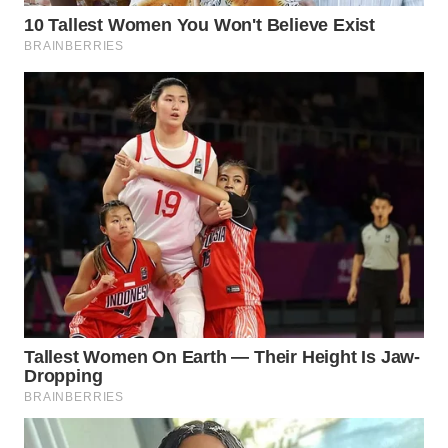
WAHANA
INFRASTRUKTUR
WAHANA
KONSUMEN
WAHANA
LISTRIK
WAHANA
TRAVEL
WAHANA
TV
WAHANANEWS
ID