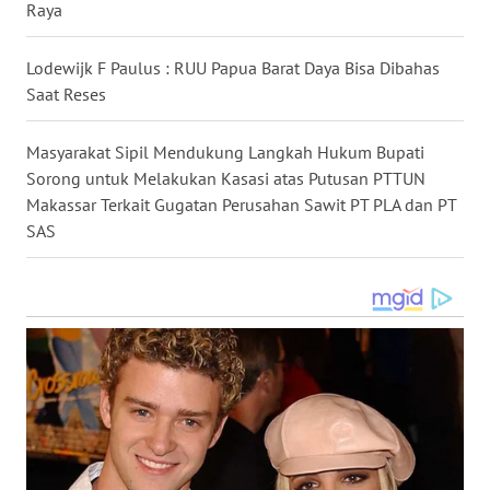
WN
Raya
KALBAR
Lodewijk F Paulus : RUU Papua Barat Daya Bisa Dibahas
WN
Saat Reses
KALTENG
Masyarakat Sipil Mendukung Langkah Hukum Bupati
WN
Sorong untuk Melakukan Kasasi atas Putusan PTTUN
KALTARA
Makassar Terkait Gugatan Perusahan Sawit PT PLA dan PT
SAS
WN
KALSEL
WN
KALTIM
WN
SULSEL