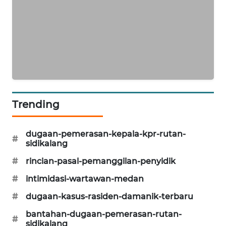
NEWS
KRT
NEWS
KARING
NEWS
Trending
JURNAL
MARITIM
dugaan-pemerasan-kepala-kpr-rutan-
#
sidikalang
HUMBANG
NEWS
#
rincian-pasal-pemanggilan-penyidik
#
intimidasi-wartawan-medan
GARONGGANG
NEWS
#
dugaan-kasus-rasiden-damanik-terbaru
bantahan-dugaan-pemerasan-rutan-
#
FISUELRI
sidikalang