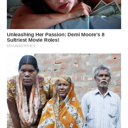
WN
LABUANBAJO
WN
BORNEO
Wahana
Media
Group
WAHANA
NEWS
WAHANA
TANI
WAHANA
ADVOKAT