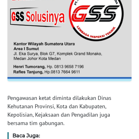
WN
JAKARTA
WN
JABAR
WN
BANTEN
WN
NTT
WN
Pengawasan ketat diminta dilakukan Dinas
KEPRI
Kehutanan Provinsi, Kota dan Kabupaten,
Kepolisian, Kejaksaan dan Pengadilan juga
WN
PAPUA
bersama tim gabungan.
Baca Juga:
WN