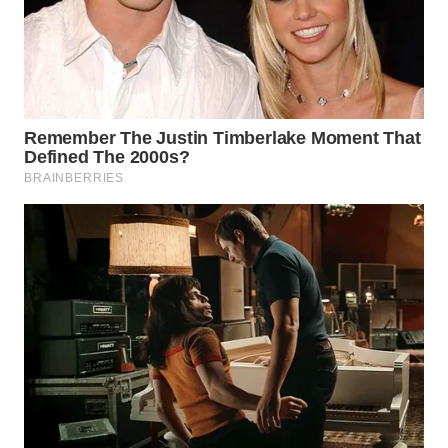
WN
GORONTALO
WN
SULUT
WN
MALUKU
WN
MALUT
WN
DAIRI
WN
DANAU
TOBA