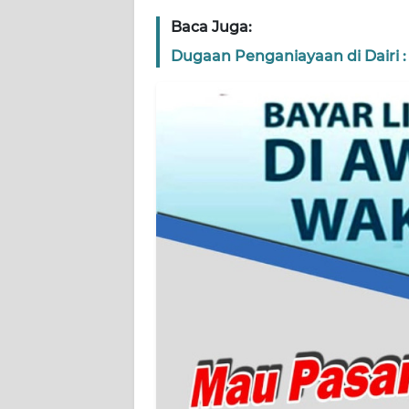
BARAT
Baca Juga:
Dugaan Penganiayaan di Dairi : P
WN
RIAU
WN
SERAMBI
WN
JAMBI
WN
SULTRA
WN
NTB
WN