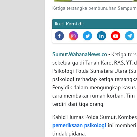
Ketiga tersangka pembunuhan Sempurna
WN
JABAR
Ikuti Kami di:
WN
BANTEN
Sumut.WahanaNews.co
-
Ketiga te
WN
sekeluarga di Tanah Karo, RAS, YT,
NTT
Psikologi Polda Sumatera Utara (Su
psikologi terhadap ketiga tersang
WN
Penyidik dalam mengungkap kasus
KEPRI
cara membakar rumah korban. Tim 
terdiri dari tiga orang.
WN
PAPUA
Kabid Humas Polda Sumut, Kombes
pemeriksaan
psikologi
ini memberi
WN
tindak pidana.
PAPUA