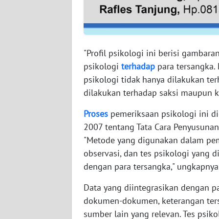
LAMPUNG
WN
JATENG
"Profil psikologi ini berisi gambara
WN
psikologi
terhadap
para tersangka.
NUSANTARA
psikologi tidak hanya dilakukan ter
dilakukan terhadap saksi maupun ko
WN
JOGJA
Proses
pemeriksaan psikologi ini d
2007 tentang Tata Cara Penyusunan 
WN
"Metode yang digunakan dalam pem
JATIM
observasi, dan tes psikologi yang d
dengan para tersangka," ungkapnya
WN
BALI
Data yang diintegrasikan dengan pa
dokumen-dokumen, keterangan tersa
WN
sumber lain yang relevan. Tes psiko
KALBAR