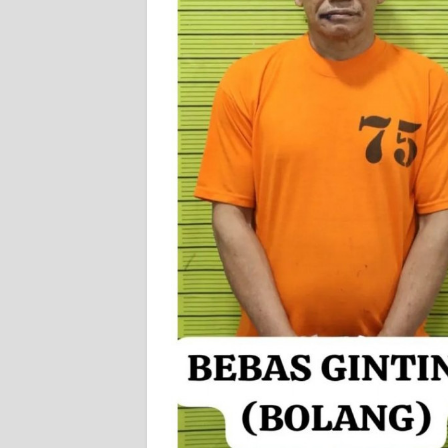
PEDOMAN
MEDIA
SIBER
REDAKSI
KARIR
DISCLAIMER
Wahana
News
Regional
WN
SUMUT
WN
JAKARTA