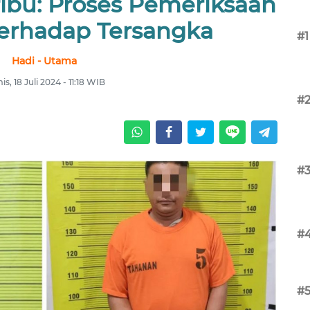
ibu: Proses Pemeriksaan
Terhadap Tersangka
#1
Hadi - Utama
s, 18 Juli 2024 - 11:18 WIB
#
#
#
#