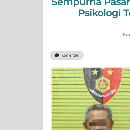
Sempurna Pasar
HUKRIM
Psikologi 
PERISTIWA
Informasi
Kami
INDEKS
BERITA
Komentar
KONTAK
KAMI
INFO
IKLAN
TENTANG
KAMI