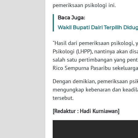
pemeriksaan psikologi ini.
WN
Baca Juga:
KALTENG
Wakil Bupati Dairi Terpilih Didu
WN
"Hasil dari pemeriksaan psikologi,
KALTARA
Psikologi (LHPP), nantinya akan di
salah satu pertimbangan yang pent
WN
Rico Sempurna Pasaribu sekeluarga,
KALSEL
Dengan demikian, pemeriksaan psik
WN
mengungkap kebenaran dan keadi
KALTIM
tersebut.
WN
[Redaktur : Hadi Kurniawan]
SULSEL
WN
GORONTALO