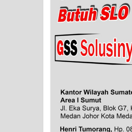
SULTENG
WN
SULBAR
WN
BABEL
WN
SUMBAR
WN
SUMSEL
WN
BENGKULU
WN