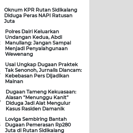
Oknum KPR Rutan Sidikalang
Diduga Peras NAPI Ratusan
Juta
Polres Dairi Keluarkan
Undangan Kedua, Abdi
2
Manullang: Jangan Sampai
Menjadi Penyalahgunaan
Wewenang
Usai Ungkap Dugaan Praktek
Tak Senonoh, Jurnalis Diancam:
3
Kebebasan Pers Dijadikan
Mainan
Dugaan Tameng Kekuasaan:
Alasan “Menunggu Kanit”
4
Diduga Jadi Alat Mengulur
Kasus Rasiden Damanik
Loviga Sembiring Bantah
5
Dugaan Pemerasan Rp280
Juta di Rutan Sidikalang