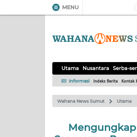
MENU
WAHANA
Tutup
TV
UTAMA
NUSANTARA
Utama
Nusantara
Serba-ser
SERBA-
Informasi
Indeks Berita
Kontak 
SERBI
Wahana News Sumut
Utama
KHAS
OPINI
Mengungkap 