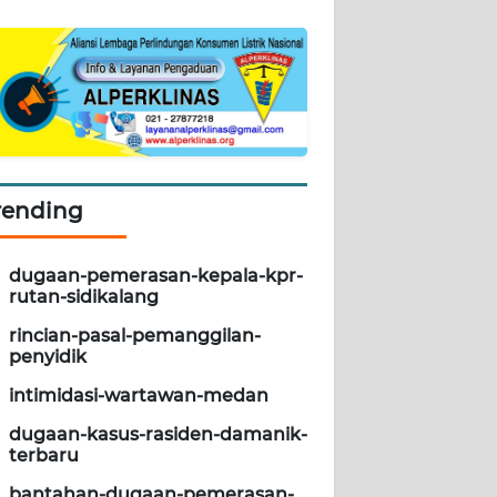
rending
dugaan-pemerasan-kepala-kpr-
rutan-sidikalang
rincian-pasal-pemanggilan-
penyidik
intimidasi-wartawan-medan
dugaan-kasus-rasiden-damanik-
terbaru
bantahan-dugaan-pemerasan-