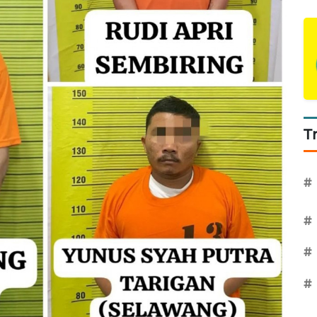
T
#
#
#
#