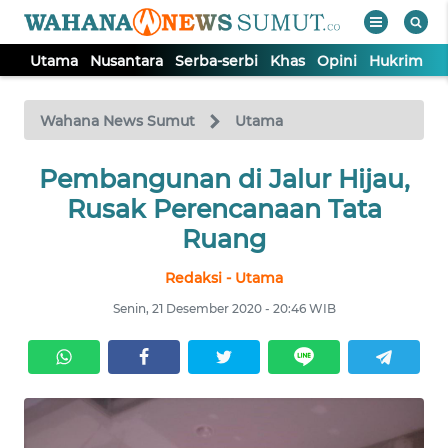
Utama
Nusantara
Serba-serbi
Khas
Opini
Hukrim
P
WAHANA
Tutup
TV
Wahana News Sumut
Utama
UTAMA
Pembangunan di Jalur Hijau,
Rusak Perencanaan Tata
NUSANTARA
Ruang
Redaksi - Utama
SERBA-
SERBI
Senin, 21 Desember 2020 - 20:46 WIB
KHAS
OPINI