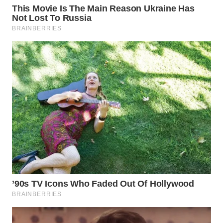
WN
BINJAI
WN
CIREBON
WN
INDRAMAYU
WN
KUNINGAN
WN
MAJALENGKA
WN
SUBANG
WN