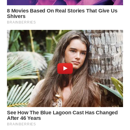
WN
LABUANBAJO
WN
BORNEO
Wahana
Media
Group
WAHANA
NEWS
WAHANA
TANI
WAHANA
ADVOKAT