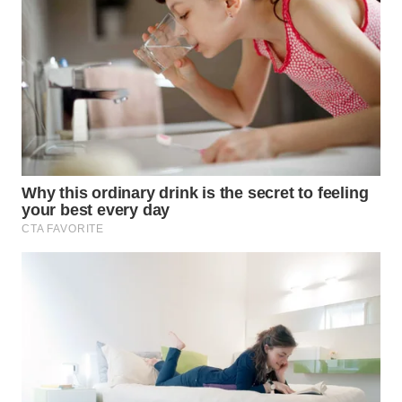
WN
KARAWANG
WN
BEKASI
WN
BOGOR
WN
DEPOK
WN
TAPANULI
UTARA
WN
SAMOSIR