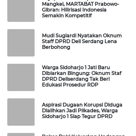
Mangkei, MARTABAT Prabowo-
MASYARAKAT
Gibran: Hilirisasi Indonesia
KELISTRIKAN
Semakin Kompetitif
WALINKI
ID
Mudi Sugiardi Nyatakan Oknum
Staff DPRD Deli Serdang Lena
Berbohong
MAWAKA
ID
Warga Sidoharjo 1 Jati Baru
MARTABAT
Dibiarkan Bingung: Oknum Staf
DPRD Deliserdang Tak Beri
NET
Edukasi Prosedur RDP
PLN
WATCH
Aspirasi Dugaan Korupsi Diduga
Dialihkan Jadi Pilkades, Warga
Sidoharjo 1 Siap Tegur DPRD
MKLI
LPKKI