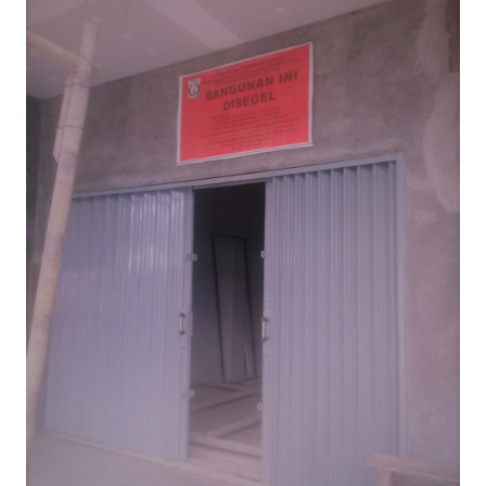
HUKRIM
PERISTIWA
Informasi
INDEKS
BERITA
KONTAK
KAMI
INFO
IKLAN
TENTANG
KAMI