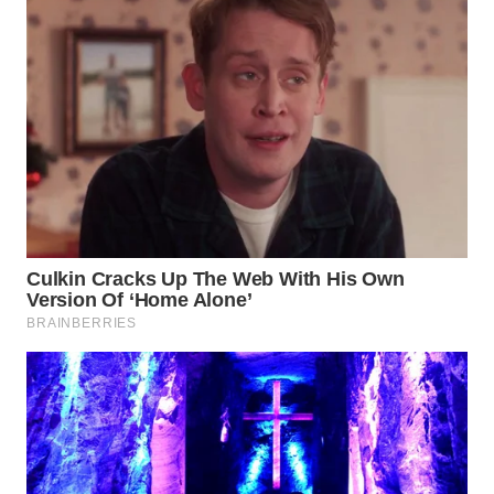
SUKABUMI
WN
PURWAKARTA
WN
PRIANGAN
TIMUR
WN
SEMARANG
WN
SOLO
WN
BOROBUDUR