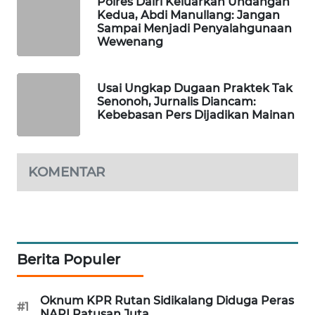
Polres Dairi Keluarkan Undangan
Kedua, Abdi Manullang: Jangan
Sampai Menjadi Penyalahgunaan
LKKI
Wewenang
KOPEKLIN
Usai Ungkap Dugaan Praktek Tak
Senonoh, Jurnalis Diancam:
PORTAL
Kebebasan Pers Dijadikan Mainan
KONSUMEN
FORWAMKI
KOMENTAR
ALPERKLINAS
FORJASIDA
Berita Populer
TAMBANG
NEWS
Oknum KPR Rutan Sidikalang Diduga Peras
#1
NAPI Ratusan Juta