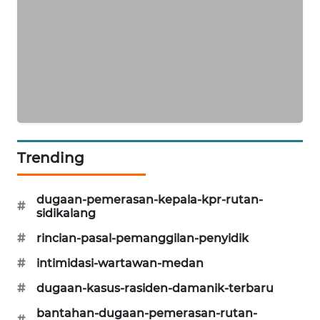
NEWS
KRT
NEWS
KARING
NEWS
Trending
JURNAL
MARITIM
dugaan-pemerasan-kepala-kpr-rutan-
#
HUMBANG
sidikalang
NEWS
#
rincian-pasal-pemanggilan-penyidik
GARONGGANG
#
intimidasi-wartawan-medan
NEWS
#
dugaan-kasus-rasiden-damanik-terbaru
bantahan-dugaan-pemerasan-rutan-
FISUELRI
#