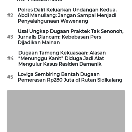
SITUNGIR
NEWS
Polres Dairi Keluarkan Undangan Kedua,
#2
Abdi Manullang: Jangan Sampai Menjadi
Penyalahgunaan Wewenang
SIDIKALANG
Usai Ungkap Dugaan Praktek Tak Senonoh,
NEWS
#3
Jurnalis Diancam: Kebebasan Pers
Dijadikan Mainan
SIBARAGAS
Dugaan Tameng Kekuasaan: Alasan
NEWS
#4
“Menunggu Kanit” Diduga Jadi Alat
Mengulur Kasus Rasiden Damanik
METRO
Loviga Sembiring Bantah Dugaan
SIANTAR
#5
Pemerasan Rp280 Juta di Rutan Sidikalang
NEWS
METRO
MEDAN
NEWS
METRO
JAKARTA