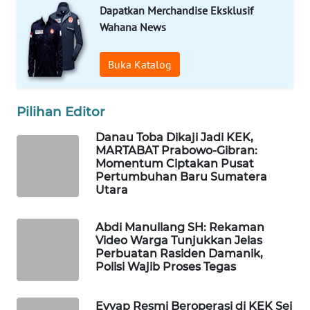
WAHANA
Dapatkan Merchandise Eksklusif
OTOMOTIF
Wahana News
WAHANA
Buka Katalog
HEALTH
WAHANA
Pilihan Editor
DESA
WISATA
Danau Toba Dikaji Jadi KEK,
MARTABAT Prabowo-Gibran:
Momentum Ciptakan Pusat
LAPAK
Pertumbuhan Baru Sumatera
WAHANA
Utara
Wahana
Abdi Manullang SH: Rekaman
Network
Video Warga Tunjukkan Jelas
Perbuatan Rasiden Damanik,
Polisi Wajib Proses Tegas
KONSUMEN
LISTRIK
Evyap Resmi Beroperasi di KEK Sei