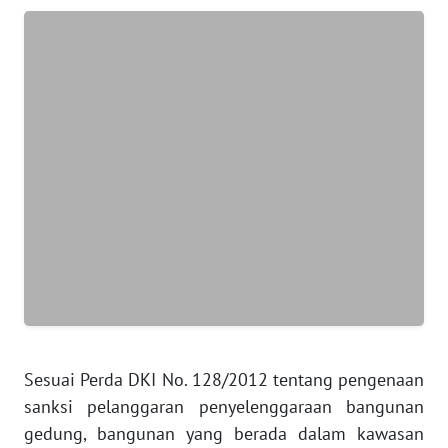
WN
JAKARTA
WN
JABAR
WN
BANTEN
WN
NTT
WN
KEPRI
WN
Sesuai Perda DKI No. 128/2012 tentang pengenaan
PAPUA
sanksi pelanggaran penyelenggaraan bangunan
gedung, bangunan yang berada dalam kawasan
WN