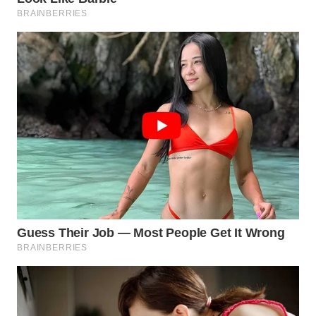
SIMALUNGUN
WN
LABUHANBATU
WN
TAPANULI
TENGAH
WN DELI
SERDANG
WN
TEBING
TINGGI
WN
PAKPAK