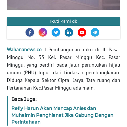
PEDOMAN
MEDIA
SIBER
Ikuti Kami di:
REDAKSI
Wahananews.co
I Pembangunan ruko di Jl. Pasar
KARIR
Minggu No. 33 Kel. Pasar Minggu Kec. Pasar
Minggu, yang berdiri pada jalur peruntukan hijau
DISCLAIMER
umum (PHU) luput dari tindakan pembongkaran.
Diduga Kepala Sektor Cipta Karya, Tata ruang dan
Wahana
News
Pertanahan Kec.Pasar Minggu ada main.
Regional
Baca Juga:
WN
Refly Harun Akan Mencap Anies dan
SUMUT
Muhaimin Penghianat Jika Gabung Dengan
Perintahaan