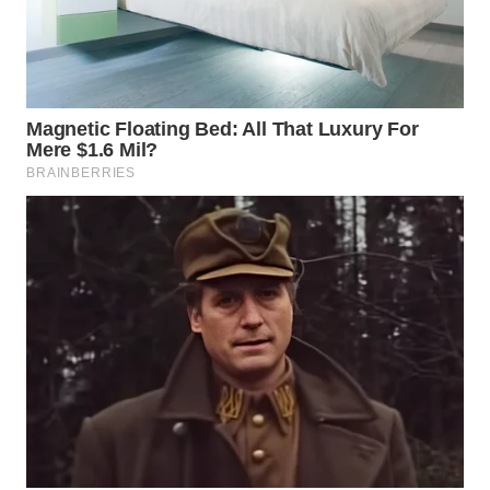
WN
PADANG
LAWAS
WN
SUMEDANG
WN
CIANJUR
WN
KEPULAUAN
SERIBU
WN
TANGERANG