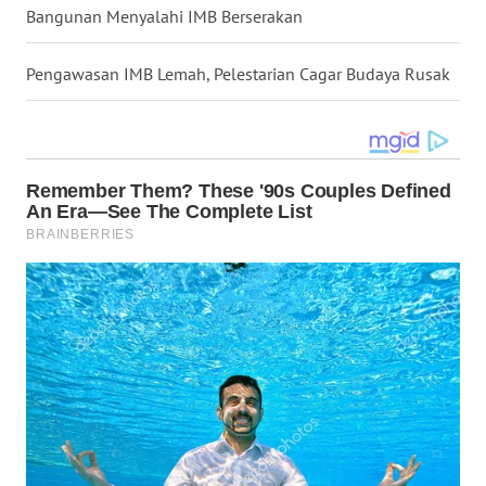
WN
Bangunan Menyalahi IMB Berserakan
GORONTALO
Pengawasan IMB Lemah, Pelestarian Cagar Budaya Rusak
WN
SULUT
WN
MALUKU
WN
MALUT
WN
DAIRI
WN
DANAU
TOBA