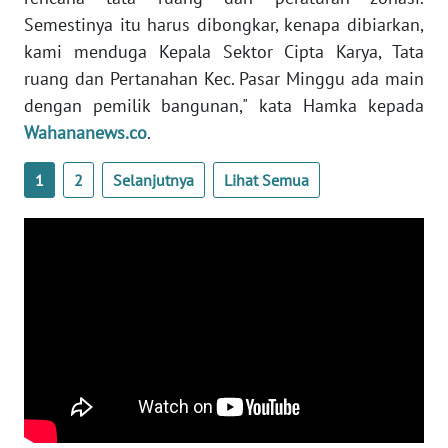
WN
Semestinya itu harus dibongkar, kenapa dibiarkan,
SULTENG
kami menduga Kepala Sektor Cipta Karya, Tata
ruang dan Pertanahan Kec. Pasar Minggu ada main
WN
dengan pemilik bangunan," kata Hamka kepada
SULBAR
Wahananews.co
.
WN
1
2
Selanjutnya
Lihat Semua
BABEL
WN
SUMBAR
WN
SUMSEL
WN
BENGKULU