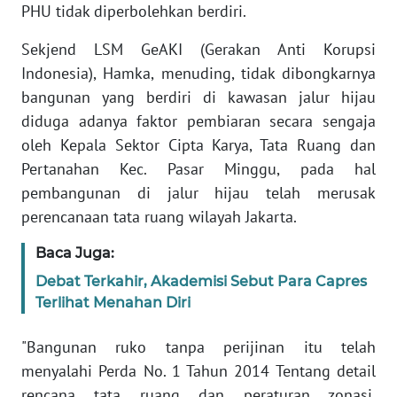
PHU tidak diperbolehkan berdiri.
PAPUA
BARAT
Sekjend LSM GeAKI (Gerakan Anti Korupsi
Indonesia), Hamka, menuding, tidak dibongkarnya
WN
bangunan yang berdiri di kawasan jalur hijau
RIAU
diduga adanya faktor pembiaran secara sengaja
oleh Kepala Sektor Cipta Karya, Tata Ruang dan
WN
SERAMBI
Pertanahan Kec. Pasar Minggu, pada hal
pembangunan di jalur hijau telah merusak
WN
perencanaan tata ruang wilayah Jakarta.
JAMBI
Baca Juga:
WN
Debat Terkahir, Akademisi Sebut Para Capres
SULTRA
Terlihat Menahan Diri
WN
"Bangunan ruko tanpa perijinan itu telah
NTB
menyalahi Perda No. 1 Tahun 2014 Tentang detail
rencana tata ruang dan peraturan zonasi.