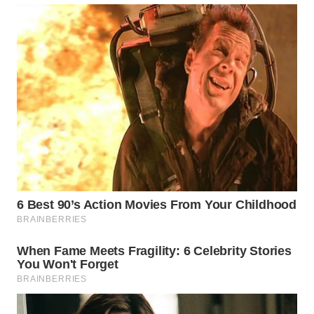
WAHANA
INFRASTRUKTUR
WAHANA
KONSUMEN
WAHANA
LISTRIK
WAHANA
TRAVEL
WAHANA
TV
WAHANANEWS
ID