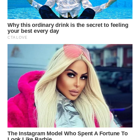
WN
NIAS
WN
LANGKAT
WN
TAPANULI
SELATAN
WN
TANJUNG
LESUNG
WN
KARO
WN