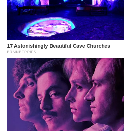
WN
MADURA
WN
SURABAYA
WN
NATUNA
WN
BINTAN
WN
MANDALIKA
WN
LIKUPANG