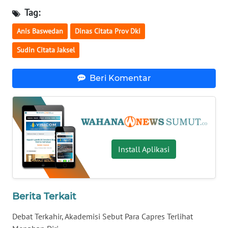
WN
Tag:
LAMPUNG
Anis Baswedan
Dinas Citata Prov Dki
WN
Sudin Citata Jaksel
JATENG
Beri Komentar
WN
NUSANTARA
WN
JOGJA
Install Aplikasi
WN
JATIM
WN
Berita Terkait
BALI
Debat Terkahir, Akademisi Sebut Para Capres Terlihat