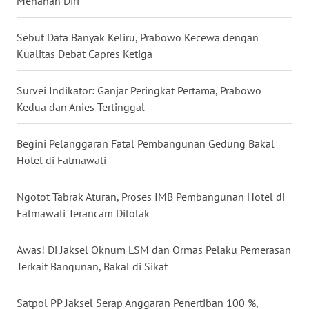
Menahan Diri
WN
KALBAR
Sebut Data Banyak Keliru, Prabowo Kecewa dengan
Kualitas Debat Capres Ketiga
WN
KALTENG
Survei Indikator: Ganjar Peringkat Pertama, Prabowo
WN
Kedua dan Anies Tertinggal
KALTARA
Begini Pelanggaran Fatal Pembangunan Gedung Bakal
WN
Hotel di Fatmawati
KALSEL
Ngotot Tabrak Aturan, Proses IMB Pembangunan Hotel di
WN
Fatmawati Terancam Ditolak
KALTIM
Awas! Di Jaksel Oknum LSM dan Ormas Pelaku Pemerasan
WN
Terkait Bangunan, Bakal di Sikat
SULSEL
Satpol PP Jaksel Serap Anggaran Penertiban 100 %,