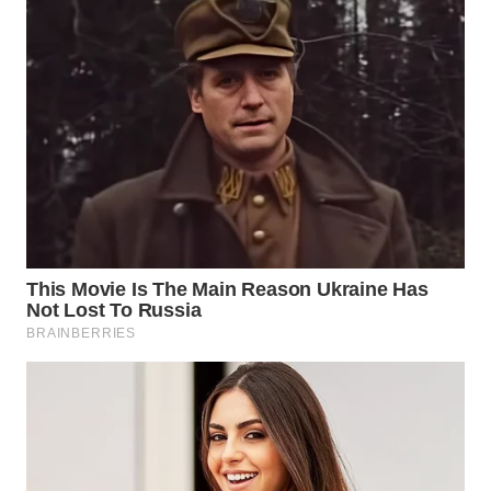
WN
KARAWANG
WN
BEKASI
WN
BOGOR
WN
DEPOK
WN
TAPANULI
UTARA
WN
SAMOSIR