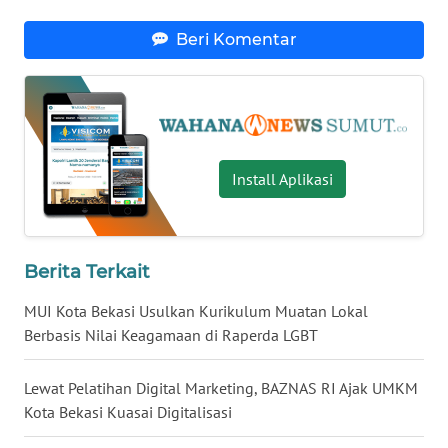
WN
KALBAR
Beri Komentar
WN
KALTENG
WN
KALTARA
Install Aplikasi
WN
KALSEL
Berita Terkait
WN
MUI Kota Bekasi Usulkan Kurikulum Muatan Lokal
KALTIM
Berbasis Nilai Keagamaan di Raperda LGBT
WN
Lewat Pelatihan Digital Marketing, BAZNAS RI Ajak UMKM
SULSEL
Kota Bekasi Kuasai Digitalisasi