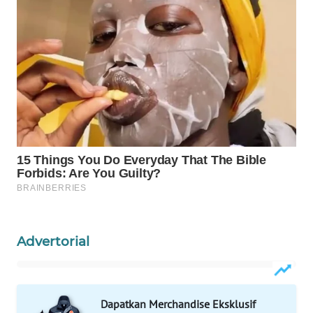
WAHANA
OTOMOTIF
WAHANA
HEALTH
WAHANA
DESA
WISATA
LAPAK
WAHANA
Wahana
Network
Advertorial
KONSUMEN
LISTRIK
Dapatkan Merchandise Eksklusif