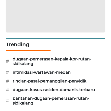
ID
ENERGI
NEWS
CILEUNGSI
NEWS
Trending
BERKAT
NEWS
dugaan-pemerasan-kepala-kpr-rutan-
#
sidikalang
BERAMPU
#
intimidasi-wartawan-medan
NEWS
#
rincian-pasal-pemanggilan-penyidik
#
dugaan-kasus-rasiden-damanik-terbaru
ANUGERAH
NEWS
bantahan-dugaan-pemerasan-rutan-
#
sidikalang
AKHLAK