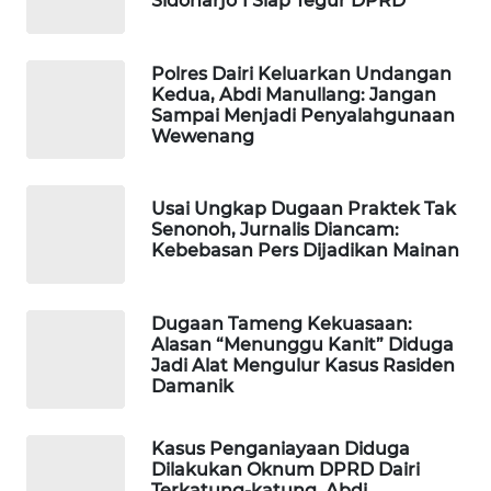
Sidoharjo 1 Siap Tegur DPRD
LKKI
Polres Dairi Keluarkan Undangan
Kedua, Abdi Manullang: Jangan
KOPEKLIN
Sampai Menjadi Penyalahgunaan
Wewenang
PORTAL
KONSUMEN
Usai Ungkap Dugaan Praktek Tak
Senonoh, Jurnalis Diancam:
FORWAMKI
Kebebasan Pers Dijadikan Mainan
ALPERKLINAS
Dugaan Tameng Kekuasaan:
Alasan “Menunggu Kanit” Diduga
FORJASIDA
Jadi Alat Mengulur Kasus Rasiden
Damanik
TAMBANG
NEWS
Kasus Penganiayaan Diduga
Dilakukan Oknum DPRD Dairi
Terkatung-katung, Abdi