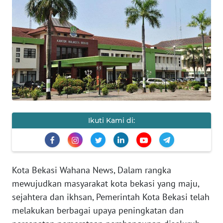
HUKRIM
PERISTIWA
Informasi
INDEKS
BERITA
Ikuti Kami di:
KONTAK
KAMI
INFO
Kota Bekasi Wahana News, Dalam rangka
IKLAN
mewujudkan masyarakat kota bekasi yang maju,
sejahtera dan ikhsan, Pemerintah Kota Bekasi telah
TENTANG
melakukan berbagai upaya peningkatan dan
KAMI