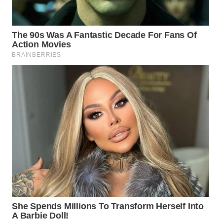
WN
BINJAI
WN
CIREBON
WN
INDRAMAYU
WN
KUNINGAN
WN
MAJALENGKA
WN
SUBANG
WN