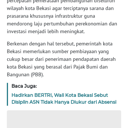
percepatan pemerataan pembangunan diseluruh
wilayah kota Bekasi agar terciptanya sarana dan
PEDOMAN
MEDIA
prasarana khususnya infrastruktur guna
SIBER
mendorong laju pertumbuhan perekonomian dan
investasi menjadi lebih meningkat.
REDAKSI
Berkenan dengan hal tersebut, pemerintah kota
Bekasi memerlukan sumber pembiayaan yang
KARIR
cukup besar dari penerimaan pendapatan daerah
kota Bekasi yang berasal dari Pajak Bumi dan
DISCLAIMER
Bangunan (PBB).
Wahana
Baca Juga:
News
Regional
Hadirkan BERTRI, Wali Kota Bekasi Sebut
Disiplin ASN Tidak Hanya Diukur dari Absensi
WN
SUMUT