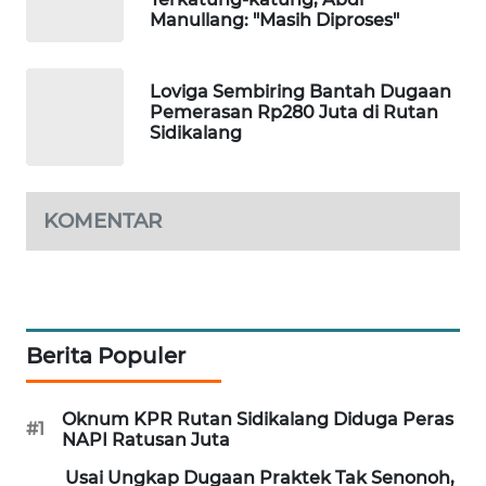
SITUNGIR
Manullang: "Masih Diproses"
NEWS
Loviga Sembiring Bantah Dugaan
SIDIKALANG
Pemerasan Rp280 Juta di Rutan
NEWS
Sidikalang
SIBARAGAS
NEWS
KOMENTAR
METRO
SIANTAR
NEWS
Berita Populer
METRO
MEDAN
NEWS
Oknum KPR Rutan Sidikalang Diduga Peras
#1
NAPI Ratusan Juta
METRO
Usai Ungkap Dugaan Praktek Tak Senonoh,
JAKARTA