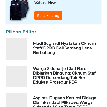
Wahana News
MASYARAKAT
KELISTRIKAN
Buka Katalog
WALINKI
ID
Pilihan Editor
MAWAKA
Mudi Sugiardi Nyatakan Oknum
ID
Staff DPRD Deli Serdang Lena
Berbohong
MARTABAT
NET
Warga Sidoharjo 1 Jati Baru
Dibiarkan Bingung: Oknum Staf
PLN
DPRD Deliserdang Tak Beri
WATCH
Edukasi Prosedur RDP
MKLI
Aspirasi Dugaan Korupsi Diduga
Dialihkan Jadi Pilkades, Warga
LPKKI