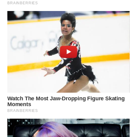
SUKABUMI
WN
PURWAKARTA
WN
PRIANGAN
TIMUR
WN
SEMARANG
WN
SOLO
WN
BOROBUDUR