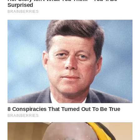
WAHANANEWS
CO ID
WAHANANEWS
NET
WAHANA
SPORT
WAHANA
UMKM
WAHANA
SELEB
WAHANA
PERSONA