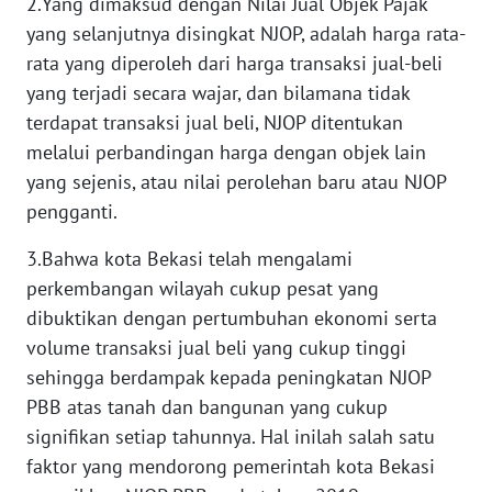
2.Yang dimaksud dengan Nilai Jual Objek Pajak
WN
yang selanjutnya disingkat NJOP, adalah harga rata-
SULTENG
rata yang diperoleh dari harga transaksi jual-beli
yang terjadi secara wajar, dan bilamana tidak
WN
SULBAR
terdapat transaksi jual beli, NJOP ditentukan
melalui perbandingan harga dengan objek lain
WN
yang sejenis, atau nilai perolehan baru atau NJOP
BABEL
pengganti.
3.Bahwa kota Bekasi telah mengalami
WN
SUMBAR
perkembangan wilayah cukup pesat yang
dibuktikan dengan pertumbuhan ekonomi serta
WN
volume transaksi jual beli yang cukup tinggi
SUMSEL
sehingga berdampak kepada peningkatan NJOP
PBB atas tanah dan bangunan yang cukup
WN
signifikan setiap tahunnya. Hal inilah salah satu
BENGKULU
faktor yang mendorong pemerintah kota Bekasi