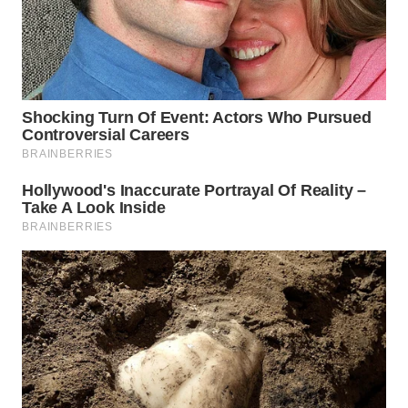
WN
LABUANBAJO
WN
BORNEO
Wahana
Media
Group
WAHANA
NEWS
WAHANA
TANI
WAHANA
ADVOKAT