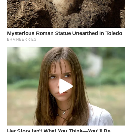
WAHANA
INFRASTRUKTUR
WAHANA
KONSUMEN
WAHANA
LISTRIK
WAHANA
TRAVEL
WAHANA
TV
WAHANANEWS
ID