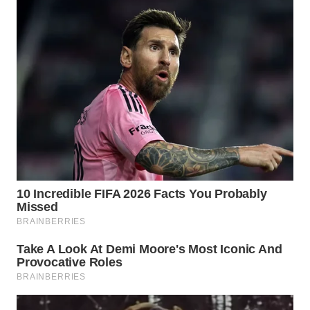
SIMALUNGUN
WN
LABUHANBATU
WN
TAPANULI
TENGAH
WN DELI
SERDANG
WN
TEBING
TINGGI
WN
PAKPAK