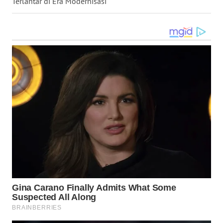
Terlantar di Era Modernisasi
WN
NIAS
WN
LANGKAT
WN
TAPANULI
SELATAN
WN
TANJUNG
LESUNG
WN
KARO
WN