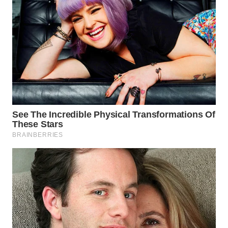
WN
MADURA
WN
SURABAYA
WN
NATUNA
WN
BINTAN
WN
MANDALIKA
WN
LIKUPANG