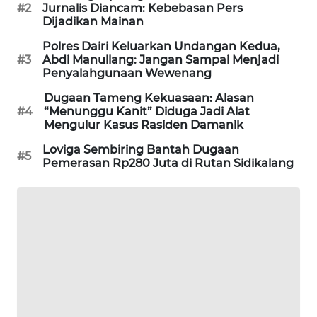
#2
Jurnalis Diancam: Kebebasan Pers
NEWS
Dijadikan Mainan
Polres Dairi Keluarkan Undangan Kedua,
KRT
#3
Abdi Manullang: Jangan Sampai Menjadi
NEWS
Penyalahgunaan Wewenang
Dugaan Tameng Kekuasaan: Alasan
KARING
#4
“Menunggu Kanit” Diduga Jadi Alat
NEWS
Mengulur Kasus Rasiden Damanik
Loviga Sembiring Bantah Dugaan
JURNAL
#5
Pemerasan Rp280 Juta di Rutan Sidikalang
MARITIM
HUMBANG
NEWS
GARONGGANG
NEWS
FISUELRI