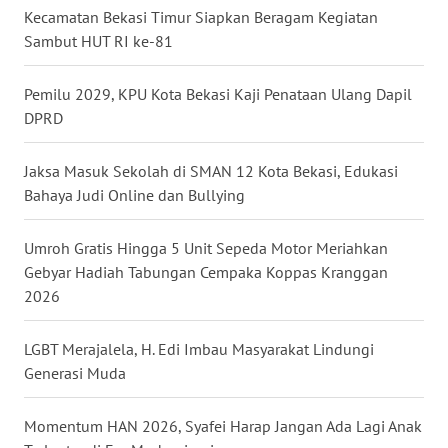
WN
Kecamatan Bekasi Timur Siapkan Beragam Kegiatan
GORONTALO
Sambut HUT RI ke-81
WN
Pemilu 2029, KPU Kota Bekasi Kaji Penataan Ulang Dapil
SULUT
DPRD
WN
MALUKU
Jaksa Masuk Sekolah di SMAN 12 Kota Bekasi, Edukasi
Bahaya Judi Online dan Bullying
WN
MALUT
Umroh Gratis Hingga 5 Unit Sepeda Motor Meriahkan
Gebyar Hadiah Tabungan Cempaka Koppas Kranggan
2026
WN
DAIRI
LGBT Merajalela, H. Edi Imbau Masyarakat Lindungi
WN
Generasi Muda
DANAU
TOBA
Momentum HAN 2026, Syafei Harap Jangan Ada Lagi Anak