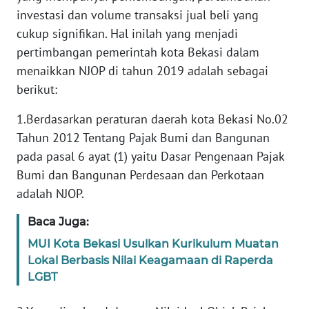
PAPUA
investasi dan volume transaksi jual beli yang
BARAT
cukup signifikan. Hal inilah yang menjadi
pertimbangan pemerintah kota Bekasi dalam
WN
menaikkan NJOP di tahun 2019 adalah sebagai
RIAU
berikut:
WN
1.Berdasarkan peraturan daerah kota Bekasi No.02
SERAMBI
Tahun 2012 Tentang Pajak Bumi dan Bangunan
pada pasal 6 ayat (1) yaitu Dasar Pengenaan Pajak
WN
Bumi dan Bangunan Perdesaan dan Perkotaan
JAMBI
adalah NJOP.
WN
Baca Juga:
SULTRA
MUI Kota Bekasi Usulkan Kurikulum Muatan
Lokal Berbasis Nilai Keagamaan di Raperda
WN
LGBT
NTB