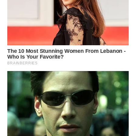
WN
PADANG
LAWAS
WN
SUMEDANG
WN
CIANJUR
WN
KEPULAUAN
SERIBU
WN
TANGERANG