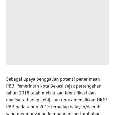
WN
JAKARTA
WN
JABAR
WN
BANTEN
WN
NTT
WN
Sebagai upaya penggalian potensi penerimaan
KEPRI
PBB, Pemerintah kota Bekasi sejak pertengahan
tahun 2018 telah melakukan identifikasi dan
WN
analisa terhadap kebijakan untuk menaikkan NJOP
PAPUA
PBB pada tahun 2019 terhadap wilayah/daerah
yang mempunyai perkembangan, pertumbuhan
WN