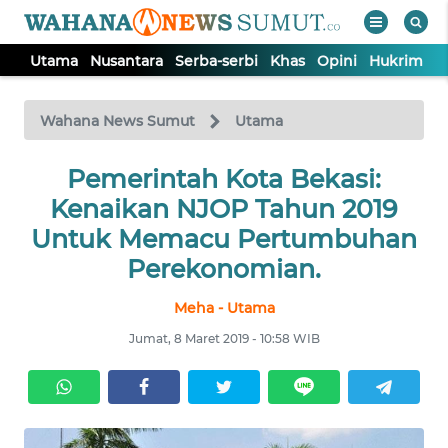
Utama
Nusantara
Serba-serbi
Khas
Opini
Hukrim
P
WAHANA
Tutup
TV
Wahana News Sumut
Utama
UTAMA
Pemerintah Kota Bekasi:
Kenaikan NJOP Tahun 2019
NUSANTARA
Untuk Memacu Pertumbuhan
Perekonomian.
SERBA-
Meha - Utama
SERBI
Jumat, 8 Maret 2019 - 10:58 WIB
KHAS
OPINI