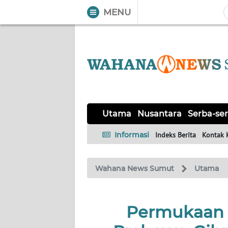
MENU
WAHANA
Tutup
TV
UTAMA
NUSANTARA
Utama
Nusantara
Serba-ser
SERBA-
Informasi
Indeks Berita
Kontak 
SERBI
Wahana News Sumut
Utama
KHAS
OPINI
Permukaan 