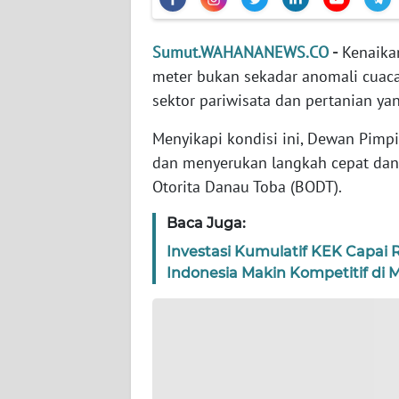
WN
Sumut.WAHANANEWS.CO
-
Kenaika
JABAR
meter bukan sekadar anomali cuaca
sektor pariwisata dan pertanian y
WN
BANTEN
Menyikapi kondisi ini, Dewan Pim
dan menyerukan langkah cepat dan 
WN
Otorita Danau Toba (BODT).
NTT
Baca Juga:
WN
Investasi Kumulatif KEK Capai 
KEPRI
Indonesia Makin Kompetitif di M
WN
PAPUA
WN
PAPUA