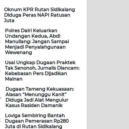
Oknum KPR Rutan Sidikalang
Diduga Peras NAPI Ratusan
Juta
Polres Dairi Keluarkan
Undangan Kedua, Abdi
2
Manullang: Jangan Sampai
Menjadi Penyalahgunaan
Wewenang
Usai Ungkap Dugaan Praktek
Tak Senonoh, Jurnalis Diancam:
3
Kebebasan Pers Dijadikan
Mainan
Dugaan Tameng Kekuasaan:
Alasan “Menunggu Kanit”
4
Diduga Jadi Alat Mengulur
Kasus Rasiden Damanik
Loviga Sembiring Bantah
5
Dugaan Pemerasan Rp280
Juta di Rutan Sidikalang