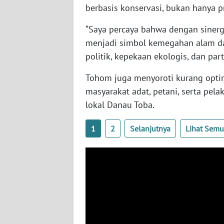
LAMPUNG
berbasis konservasi, bukan hanya p
WN
“Saya percaya bahwa dengan sinergi
JATENG
menjadi simbol kemegahan alam dan
politik, kepekaan ekologis, dan par
WN
NUSANTARA
Tohom juga menyoroti kurang opti
masyarakat adat, petani, serta pel
WN
lokal Danau Toba.
JOGJA
1
2
Selanjutnya
Lihat Sem
WN
JATIM
WN
BALI
WN
KALBAR