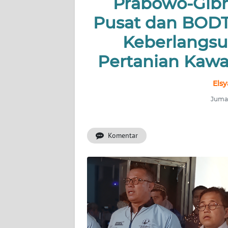
Prabowo-Gibr
HUKRIM
Pusat dan BODT
PERISTIWA
Keberlangsu
Informasi
Pertanian Kawa
INDEKS
Elsy
BERITA
Jumat
KONTAK
KAMI
Komentar
INFO
IKLAN
TENTANG
KAMI