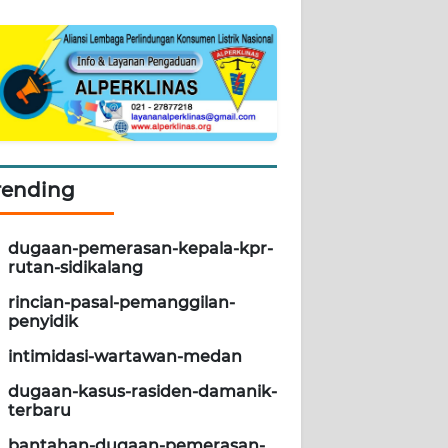
rending
dugaan-pemerasan-kepala-kpr-
rutan-sidikalang
rincian-pasal-pemanggilan-
penyidik
intimidasi-wartawan-medan
dugaan-kasus-rasiden-damanik-
terbaru
bantahan-dugaan-pemerasan-