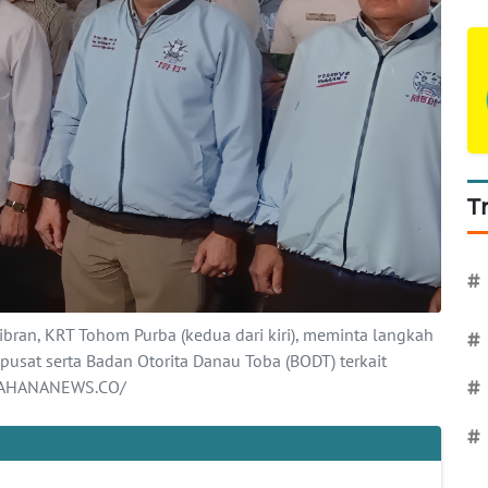
T
#
an, KRT Tohom Purba (kedua dari kiri), meminta langkah
#
 pusat serta Badan Otorita Danau Toba (BODT) terkait
[WAHANANEWS.CO/
#
#