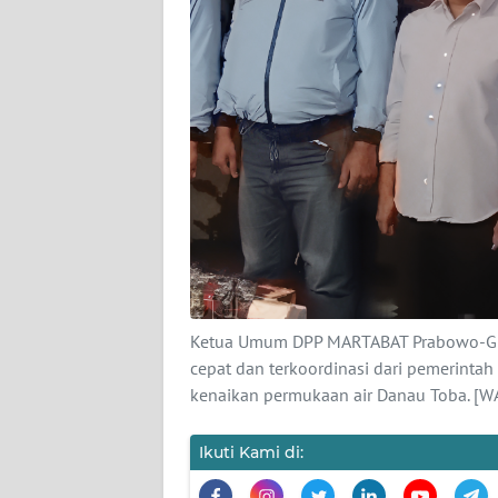
PEDOMAN
MEDIA
SIBER
REDAKSI
KARIR
DISCLAIMER
Wahana
News
Regional
Ketua Umum DPP MARTABAT Prabowo-Gibr
cepat dan terkoordinasi dari pemerintah
WN
kenaikan permukaan air Danau Toba. 
SUMUT
Ikuti Kami di:
WN
JAKARTA