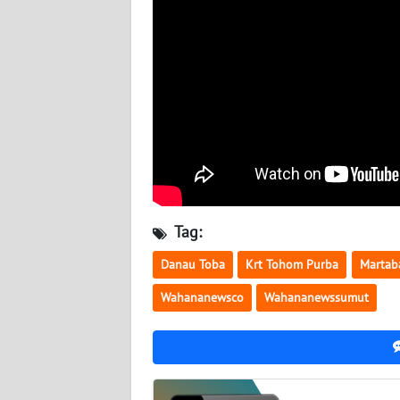
WN
KALTENG
WN
KALTARA
WN
KALSEL
Tag:
WN
KALTIM
Danau Toba
Krt Tohom Purba
Martab
Wahananewsco
Wahananewssumut
WN
SULSEL
WN
GORONTALO