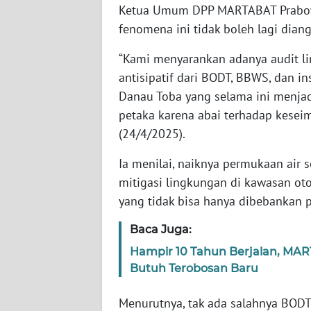
SULTENG
Ketua Umum DPP MARTABAT Prabow
fenomena ini tidak boleh lagi dia
WN
SULBAR
“Kami menyarankan adanya audit l
antisipatif dari BODT, BBWS, dan in
WN
Danau Toba yang selama ini menjad
BABEL
petaka karena abai terhadap kesei
(24/4/2025).
WN
SUMBAR
Ia menilai, naiknya permukaan air
mitigasi lingkungan di kawasan o
WN
yang tidak bisa hanya dibebankan pa
SUMSEL
Baca Juga:
WN
Hampir 10 Tahun Berjalan, MA
BENGKULU
Butuh Terobosan Baru
WN
Menurutnya, tak ada salahnya BODT