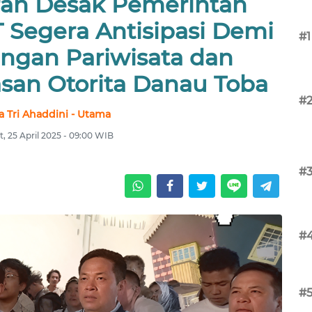
an Desak Pemerintah
 Segera Antisipasi Demi
#1
ngan Pariwisata dan
san Otorita Danau Toba
#
a Tri Ahaddini - Utama
, 25 April 2025 - 09:00 WIB
#
#
#