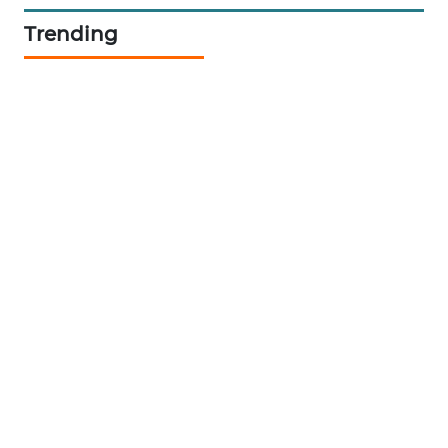
NEWS
Trending
KRT
NEWS
KARING
NEWS
JURNAL
MARITIM
HUMBANG
NEWS
GARONGGANG
NEWS
FISUELRI