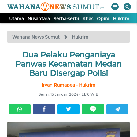
Utama
Nusantara
Serba-serbi
Khas
Opini
Hukrim
P
WAHANA
Tutup
TV
Wahana News Sumut
Hukrim
UTAMA
Dua Pelaku Penganiaya
Panwas Kecamatan Medan
NUSANTARA
Baru Disergap Polisi
Irvan Rumapea - Hukrim
SERBA-
SERBI
Senin, 15 Januari 2024 - 21:16 WIB
KHAS
OPINI