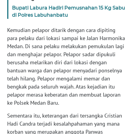
WN
Bupati Labura Hadiri Pemusnahan 15 Kg Sabu
LAMPUNG
di Polres Labuhanbatu
WN
Kemudian pelapor ditarik dengan cara dipiting
JATENG
para pelaku dari lokasi sampai ke Jalan Harmonika
Medan. Di sana pelaku melakukan pemukulan lagi
WN
NUSANTARA
dan menghajar pelapor. Pelapor sadar dipukuli
berusaha melarikan diri dari lokasi dengan
WN
bantuan warga dan pelapor menyadari ponselnya
JOGJA
telah hilang. Pelapor mengalami memar dan
bengkak pada seluruh wajah. Atas kejadian itu
WN
pelapor merasa keberatan dan membuat laporan
JATIM
ke Polsek Medan Baru.
WN
Sementara itu, keterangan dari tersangka Cristian
BALI
Hadi Candra terjadi kesalahpahaman yang mana
korban yang merupakan anggota Panwas