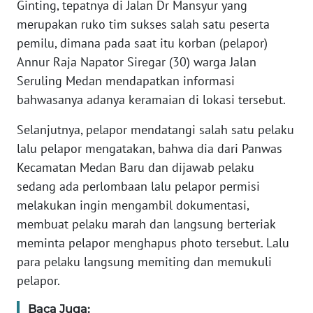
Ginting, tepatnya di Jalan Dr Mansyur yang
WN
merupakan ruko tim sukses salah satu peserta
SULTENG
pemilu, dimana pada saat itu korban (pelapor)
Annur Raja Napator Siregar (30) warga Jalan
WN
SULBAR
Seruling Medan mendapatkan informasi
bahwasanya adanya keramaian di lokasi tersebut.
WN
BABEL
Selanjutnya, pelapor mendatangi salah satu pelaku
lalu pelapor mengatakan, bahwa dia dari Panwas
WN
Kecamatan Medan Baru dan dijawab pelaku
SUMBAR
sedang ada perlombaan lalu pelapor permisi
melakukan ingin mengambil dokumentasi,
WN
membuat pelaku marah dan langsung berteriak
SUMSEL
meminta pelapor menghapus photo tersebut. Lalu
para pelaku langsung memiting dan memukuli
WN
pelapor.
BENGKULU
Baca Juga: