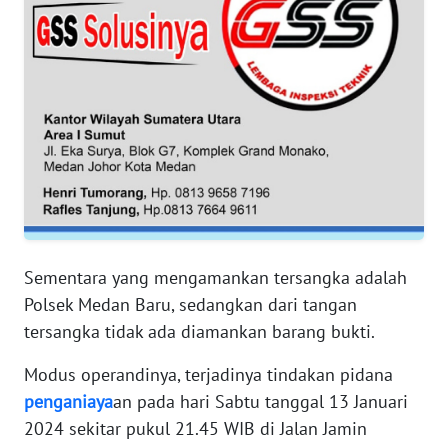
PAPUA
BARAT
WN
RIAU
WN
SERAMBI
WN
JAMBI
Sementara yang mengamankan tersangka adalah
Polsek Medan Baru, sedangkan dari tangan
WN
tersangka tidak ada diamankan barang bukti.
SULTRA
Modus operandinya, terjadinya tindakan pidana
WN
penganiaya
an pada hari Sabtu tanggal 13 Januari
NTB
2024 sekitar pukul 21.45 WIB di Jalan Jamin