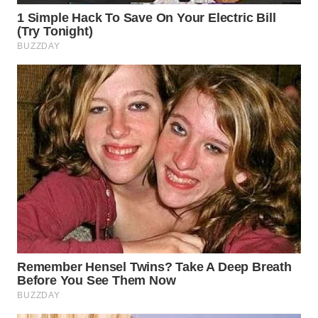
WN
BINJAI
WN
CIREBON
WN
INDRAMAYU
WN
KUNINGAN
WN
MAJALENGKA
WN
SUBANG
WN