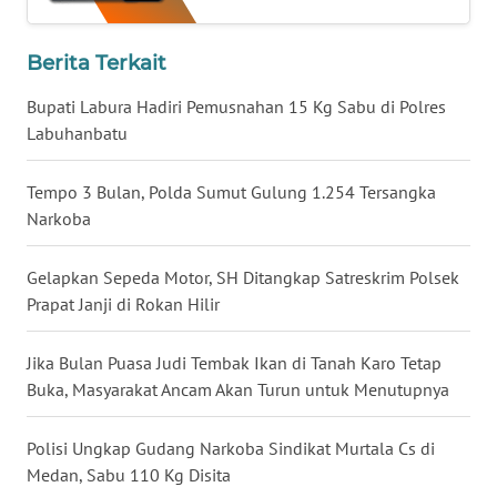
WN
NIAS
Berita Terkait
WN
Bupati Labura Hadiri Pemusnahan 15 Kg Sabu di Polres
LANGKAT
Labuhanbatu
WN
Tempo 3 Bulan, Polda Sumut Gulung 1.254 Tersangka
TAPANULI
Narkoba
SELATAN
Gelapkan Sepeda Motor, SH Ditangkap Satreskrim Polsek
WN
Prapat Janji di Rokan Hilir
TANJUNG
LESUNG
Jika Bulan Puasa Judi Tembak Ikan di Tanah Karo Tetap
Buka, Masyarakat Ancam Akan Turun untuk Menutupnya
WN
KARO
Polisi Ungkap Gudang Narkoba Sindikat Murtala Cs di
Medan, Sabu 110 Kg Disita
WN