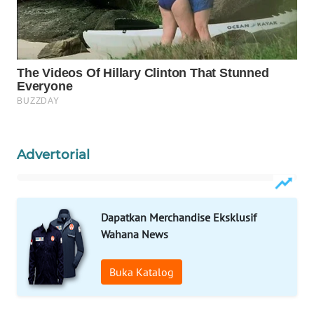
WAHANA
OTOMOTIF
WAHANA
HEALTH
WAHANA
DESA
WISATA
Advertorial
LAPAK
WAHANA
Dapatkan Merchandise Eksklusif
Wahana
Wahana News
Network
Buka Katalog
KONSUMEN
LISTRIK