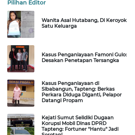
Pilihan Editor
MASYARAKAT
KELISTRIKAN
Wanita Asal Hutabang, Di Keroyok
Satu Keluarga
WALINKI
ID
MAWAKA
Kasus Penganiayaan Famoni Gulo:
ID
Desakan Penetapan Tersangka
MARTABAT
NET
Kasus Penganiayaan di
Sibabangun, Tapteng: Berkas
PLN
Perkara Diduga Diganti, Pelapor
Datangi Propam
WATCH
MKLI
Kejati Sumut Selidiki Dugaan
Korupsi Mobil Dinas DPRD
Tapteng: Fortuner "Hantu" Jadi
LPKKI
Sorotan!