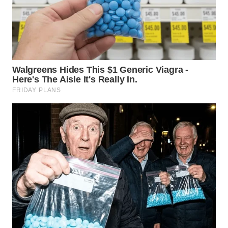
WN
KARAWANG
WN
BEKASI
WN
BOGOR
WN
DEPOK
WN
TAPANULI
UTARA
WN
SAMOSIR