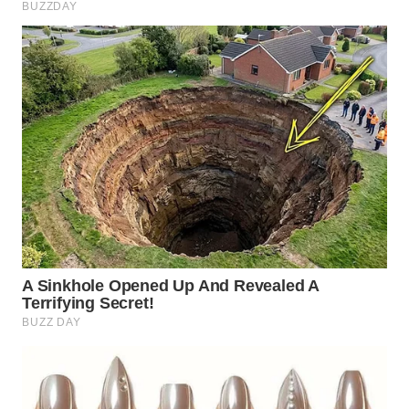
WN
LABUANBAJO
WN
BORNEO
Wahana
Media
Group
WAHANA
NEWS
WAHANA
TANI
WAHANA
ADVOKAT