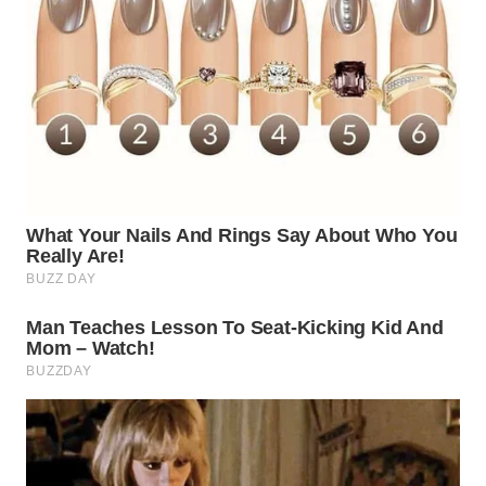
WAHANA
INFRASTRUKTUR
WAHANA
KONSUMEN
WAHANA
LISTRIK
WAHANA
TRAVEL
WAHANA
TV
WAHANANEWS
ID