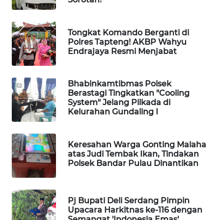
LKKI
Tongkat Komando Berganti di
Polres Tapteng! AKBP Wahyu
KOPEKLIN
Endrajaya Resmi Menjabat
PORTAL
Bhabinkamtibmas Polsek
KONSUMEN
Berastagi Tingkatkan "Cooling
System" Jelang Pilkada di
FORWAMKI
Kelurahan Gundaling I
ALPERKLINAS
Keresahan Warga Gonting Malaha
atas Judi Tembak Ikan, Tindakan
Polsek Bandar Pulau Dinantikan
FORJASIDA
TAMBANG
NEWS
Pj Bupati Deli Serdang Pimpin
Upacara Harkitnas ke-116 dengan
Semangat 'Indonesia Emas'