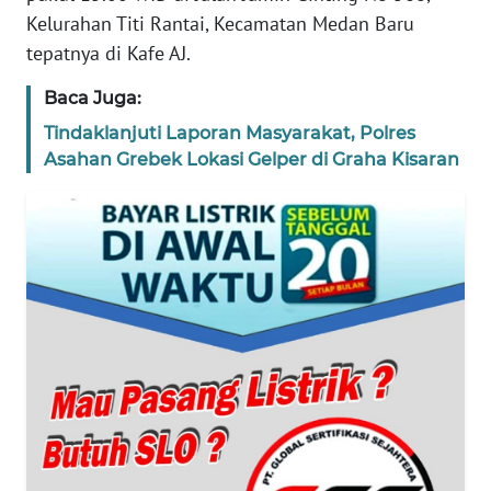
WN
Kelurahan Titi Rantai, Kecamatan Medan Baru
JAKARTA
tepatnya di Kafe AJ.
WN
Baca Juga:
JABAR
Tindaklanjuti Laporan Masyarakat, Polres
Asahan Grebek Lokasi Gelper di Graha Kisaran
WN
BANTEN
WN
NTT
WN
KEPRI
WN
PAPUA
WN