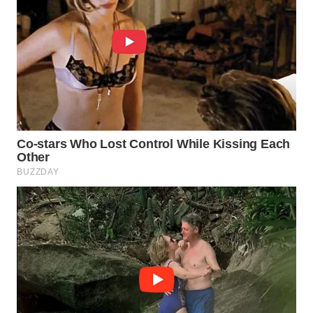
WAHANANEWS
CO ID
WAHANANEWS
NET
WAHANA
SPORT
WAHANA
UMKM
WAHANA
SELEB
WAHANA
PERSONA