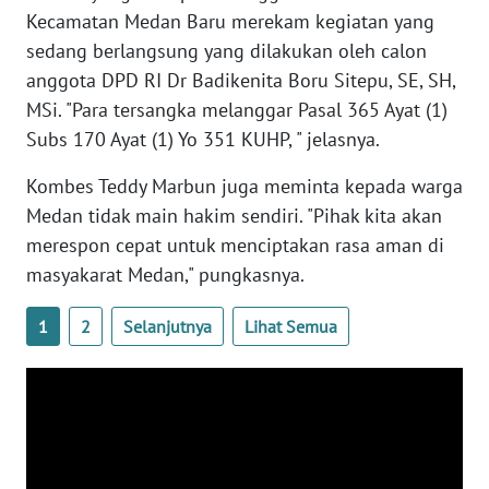
WN
Kecamatan Medan Baru merekam kegiatan yang
KALBAR
sedang berlangsung yang dilakukan oleh calon
anggota DPD RI Dr Badikenita Boru Sitepu, SE, SH,
WN
MSi. "Para tersangka melanggar Pasal 365 Ayat (1)
KALTENG
Subs 170 Ayat (1) Yo 351 KUHP, " jelasnya.
WN
Kombes Teddy Marbun juga meminta kepada warga
KALTARA
Medan tidak main hakim sendiri. "Pihak kita akan
merespon cepat untuk menciptakan rasa aman di
WN
KALSEL
masyakarat Medan," pungkasnya.
1
2
Selanjutnya
Lihat Semua
WN
KALTIM
WN
SULSEL