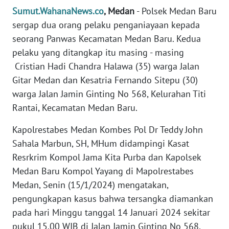
Sumut.WahanaNews.co
, Medan
- Polsek Medan Baru
PEDOMAN
sergap dua orang pelaku penganiayaan kepada
MEDIA
seorang Panwas Kecamatan Medan Baru. Kedua
SIBER
pelaku yang ditangkap itu masing - masing
REDAKSI
Cristian Hadi Chandra Halawa (35) warga Jalan
Gitar Medan dan Kesatria Fernando Sitepu (30)
KARIR
warga Jalan Jamin Ginting No 568, Kelurahan Titi
Rantai, Kecamatan Medan Baru.
DISCLAIMER
Kapolrestabes Medan Kombes Pol Dr Teddy John
Sahala Marbun, SH, MHum didampingi Kasat
Wahana
News
Resrkrim Kompol Jama Kita Purba dan Kapolsek
Regional
Medan Baru Kompol Yayang di Mapolrestabes
Medan, Senin (15/1/2024) mengatakan,
WN
pengungkapan kasus bahwa tersangka diamankan
SUMUT
pada hari Minggu tanggal 14 Januari 2024 sekitar
pukul 15.00 WIB di Jalan Jamin Ginting No 568,