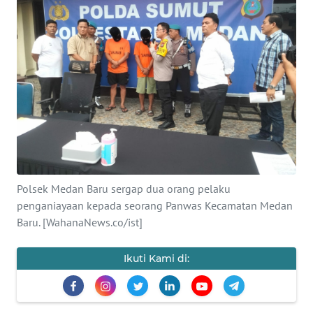
HUKRIM
PERISTIWA
Informasi
INDEKS
BERITA
KONTAK
Polsek Medan Baru sergap dua orang pelaku
KAMI
penganiayaan kepada seorang Panwas Kecamatan Medan
Baru. [WahanaNews.co/ist]
INFO
IKLAN
Ikuti Kami di:
TENTANG
KAMI