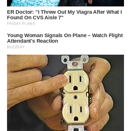
WN
PADANG
LAWAS
WN
SUMEDANG
WN
CIANJUR
WN
KEPULAUAN
SERIBU
WN
TANGERANG