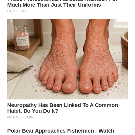
WN
MADURA
WN
SURABAYA
WN
NATUNA
WN
BINTAN
WN
MANDALIKA
WN
LIKUPANG