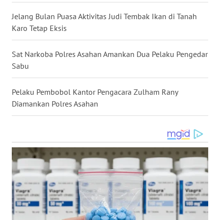
SIMALUNGUN
Jelang Bulan Puasa Aktivitas Judi Tembak Ikan di Tanah
Karo Tetap Eksis
WN
LABUHANBATU
Sat Narkoba Polres Asahan Amankan Dua Pelaku Pengedar
WN
Sabu
TAPANULI
TENGAH
Pelaku Pembobol Kantor Pengacara Zulham Rany
Diamankan Polres Asahan
WN DELI
SERDANG
WN
TEBING
TINGGI
WN
PAKPAK