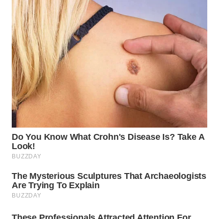
SUKABUMI
WN
PURWAKARTA
WN
PRIANGAN
TIMUR
WN
SEMARANG
WN
SOLO
WN
BOROBUDUR