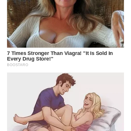
SUKABUMI
WN
PURWAKARTA
WN
PRIANGAN
TIMUR
WN
SEMARANG
WN
SOLO
WN
BOROBUDUR