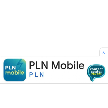
ID
PERAPKI
NEWS
SONYA
ASA
NEWS
X