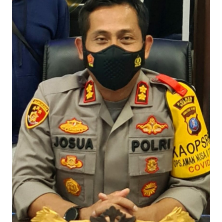
HUKRIM
PERISTIWA
Informasi
INDEKS
BERITA
KONTAK
KAMI
INFO
IKLAN
TENTANG
KAMI