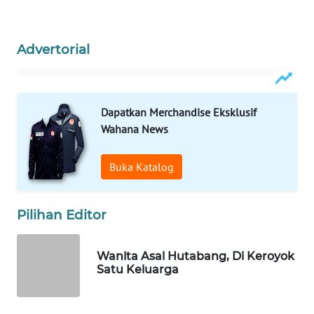
WAHANA
INFRASTRUKTUR
Advertorial
WAHANA
KONSUMEN
Dapatkan Merchandise Eksklusif
WAHANA
LISTRIK
Wahana News
WAHANA
Buka Katalog
TRAVEL
Pilihan Editor
WAHANA
TV
Wanita Asal Hutabang, Di Keroyok
WAHANANEWS
Satu Keluarga
ID