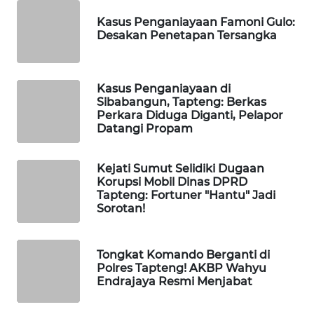
WAHANANEWS
CO ID
Kasus Penganiayaan Famoni Gulo:
Desakan Penetapan Tersangka
WAHANANEWS
NET
Kasus Penganiayaan di
Sibabangun, Tapteng: Berkas
WAHANA
Perkara Diduga Diganti, Pelapor
SPORT
Datangi Propam
WAHANA
Kejati Sumut Selidiki Dugaan
UMKM
Korupsi Mobil Dinas DPRD
Tapteng: Fortuner "Hantu" Jadi
Sorotan!
WAHANA
SELEB
Tongkat Komando Berganti di
WAHANA
Polres Tapteng! AKBP Wahyu
PERSONA
Endrajaya Resmi Menjabat