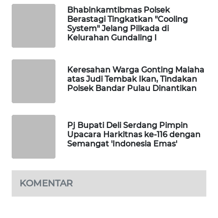
WAHANA
Bhabinkamtibmas Polsek
OTOMOTIF
Berastagi Tingkatkan "Cooling
System" Jelang Pilkada di
Kelurahan Gundaling I
WAHANA
HEALTH
Keresahan Warga Gonting Malaha
WAHANA
atas Judi Tembak Ikan, Tindakan
DESA
Polsek Bandar Pulau Dinantikan
WISATA
LAPAK
Pj Bupati Deli Serdang Pimpin
WAHANA
Upacara Harkitnas ke-116 dengan
Semangat 'Indonesia Emas'
Wahana
Network
KOMENTAR
KONSUMEN
LISTRIK