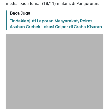
WN
media, pada Jumat (18/11) malam, di Pangururan.
JAKARTA
Baca Juga:
WN
Tindaklanjuti Laporan Masyarakat, Polres
JABAR
Asahan Grebek Lokasi Gelper di Graha Kisaran
WN
BANTEN
WN
NTT
WN
KEPRI
WN
PAPUA
WN