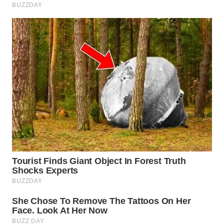
WN
LABUANBAJO
WN
BORNEO
Wahana
Media
Group
WAHANA
NEWS
WAHANA
TANI
WAHANA
ADVOKAT