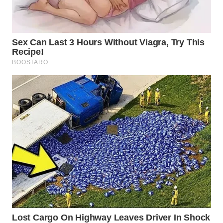
WN
MADURA
WN
SURABAYA
WN
NATUNA
WN
BINTAN
WN
MANDALIKA
WN
LIKUPANG