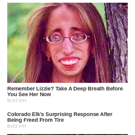
WN
PADANG
LAWAS
WN
SUMEDANG
WN
CIANJUR
WN
KEPULAUAN
SERIBU
WN
TANGERANG