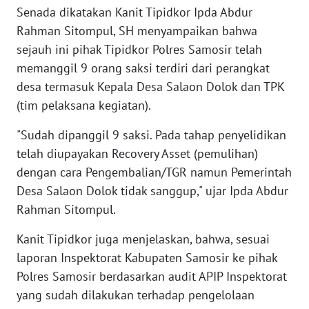
WN
Senada dikatakan Kanit Tipidkor Ipda Abdur
SULTENG
Rahman Sitompul, SH menyampaikan bahwa
sejauh ini pihak Tipidkor Polres Samosir telah
WN
memanggil 9 orang saksi terdiri dari perangkat
SULBAR
desa termasuk Kepala Desa Salaon Dolok dan TPK
(tim pelaksana kegiatan).
WN
BABEL
"Sudah dipanggil 9 saksi. Pada tahap penyelidikan
telah diupayakan Recovery Asset (pemulihan)
WN
dengan cara Pengembalian/TGR namun Pemerintah
SUMBAR
Desa Salaon Dolok tidak sanggup," ujar Ipda Abdur
Rahman Sitompul.
WN
SUMSEL
Kanit Tipidkor juga menjelaskan, bahwa, sesuai
laporan Inspektorat Kabupaten Samosir ke pihak
WN
Polres Samosir berdasarkan audit APIP Inspektorat
BENGKULU
yang sudah dilakukan terhadap pengelolaan