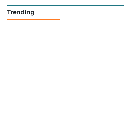
Trending
LKKI
KOPEKLIN
PORTAL
KONSUMEN
FORWAMKI
ALPERKLINAS
FORJASIDA
TAMBANG
NEWS