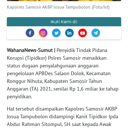
Kapolres Samosir AKBP Josua Tampubolon. (Foto/ist)
PEDOMAN
MEDIA
SIBER
Ikuti Kami di:
REDAKSI
WahanaNews-Sumut |
Penyidik Tindak Pidana
KARIR
Korupsi (Tipidkor) Polres Samosir menaikkan
status dugaan penyalahgunaan anggaran
DISCLAIMER
pengelolaan APBDes Salaon Dolok, Kecamatan
Ronggur Nihuta, Kabupaten Samosir Tahun
Wahana
News
Anggaran (TA) 2021, senilai Rp 1,6 miliar ke tahap
Regional
penyidikan.
WN
Hal tersebut disampaikan Kapolres Samosir AKBP
SUMUT
Josua Tampubolon didampingi Kanit Tipidkor Ipda
Abdur Rahman Sitompul, SH saat kepada Awak