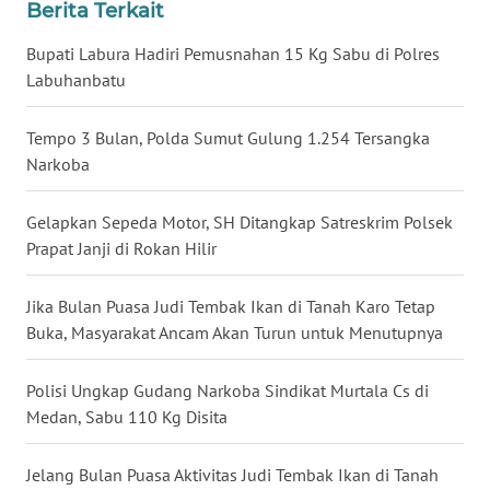
WN
Berita Terkait
GORONTALO
Bupati Labura Hadiri Pemusnahan 15 Kg Sabu di Polres
Labuhanbatu
WN
SULUT
Tempo 3 Bulan, Polda Sumut Gulung 1.254 Tersangka
WN
Narkoba
MALUKU
Gelapkan Sepeda Motor, SH Ditangkap Satreskrim Polsek
WN
Prapat Janji di Rokan Hilir
MALUT
Jika Bulan Puasa Judi Tembak Ikan di Tanah Karo Tetap
WN
Buka, Masyarakat Ancam Akan Turun untuk Menutupnya
DAIRI
Polisi Ungkap Gudang Narkoba Sindikat Murtala Cs di
WN
Medan, Sabu 110 Kg Disita
DANAU
TOBA
Jelang Bulan Puasa Aktivitas Judi Tembak Ikan di Tanah