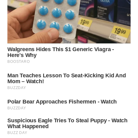
WN
KARAWANG
WN
BEKASI
WN
BOGOR
WN
DEPOK
WN
TAPANULI
UTARA
WN
SAMOSIR