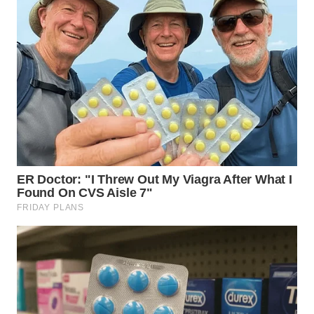
SIMALUNGUN
WN
LABUHANBATU
WN
TAPANULI
TENGAH
WN DELI
SERDANG
WN
TEBING
TINGGI
WN
PAKPAK