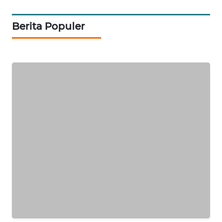
MASYARAKAT
KELISTRIKAN
Berita Populer
WALINKI
ID
MAWAKA
ID
MARTABAT
NET
PLN
WATCH
MKLI
LPKKI