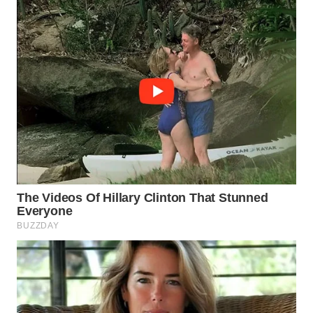
WN
BINJAI
WN
CIREBON
WN
INDRAMAYU
WN
KUNINGAN
WN
MAJALENGKA
WN
SUBANG
WN