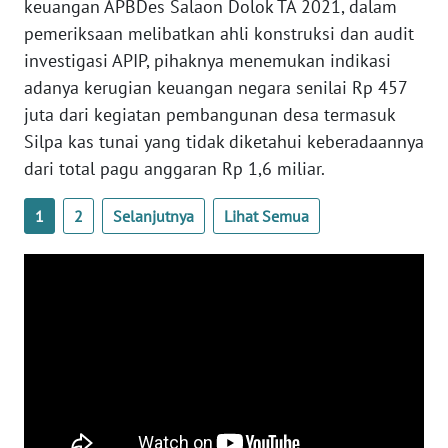
keuangan APBDes Salaon Dolok TA 2021, dalam
WN
LAMPUNG
pemeriksaan melibatkan ahli konstruksi dan audit
investigasi APIP, pihaknya menemukan indikasi
WN
adanya kerugian keuangan negara senilai Rp 457
JATENG
juta dari kegiatan pembangunan desa termasuk
Silpa kas tunai yang tidak diketahui keberadaannya
WN
dari total pagu anggaran Rp 1,6 miliar.
NUSANTARA
1
2
Selanjutnya
Lihat Semua
WN
JOGJA
WN
JATIM
WN
BALI