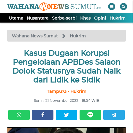
Utama
Nusantara
Serba-serbi
Khas
Opini
Hukrim
P
WAHANA
Tutup
TV
Wahana News Sumut
Hukrim
UTAMA
Kasus Dugaan Korupsi
Pengelolaan APBDes Salaon
NUSANTARA
Dolok Statusnya Sudah Naik
dari Lidik ke Sidik
SERBA-
Tampu73 - Hukrim
SERBI
Senin, 21 November 2022 - 18:54 WIB
KHAS
OPINI