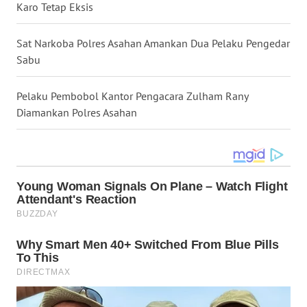
Karo Tetap Eksis
WN
NIAS
Sat Narkoba Polres Asahan Amankan Dua Pelaku Pengedar
Sabu
WN
LANGKAT
Pelaku Pembobol Kantor Pengacara Zulham Rany
Diamankan Polres Asahan
WN
TAPANULI
SELATAN
WN
TANJUNG
LESUNG
WN
KARO
WN