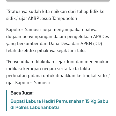
PAPUA
BARAT
"Statusnya sudah kita naikkan dari tahap lidik ke
sidik," ujar AKBP Josua Tampubolon
WN
Kapolres Samosir juga menyampaikan bahwa
RIAU
dugaan penyimpangan dalam pengelolaan APBDes
yang bersumber dari Dana Desa dari APBN (DD)
WN
SERAMBI
telah diselidiki pihaknya sejak Juni lalu.
"Penyelidikan dilakukan sejak Juni dan menemukan
WN
JAMBI
indikasi kerugian negara serta fakta fakta
perbuatan pidana untuk dinaikkan ke tingkat sidik,"
WN
ujar Kapolres Samosir.
SULTRA
Baca Juga:
WN
Bupati Labura Hadiri Pemusnahan 15 Kg Sabu
NTB
di Polres Labuhanbatu