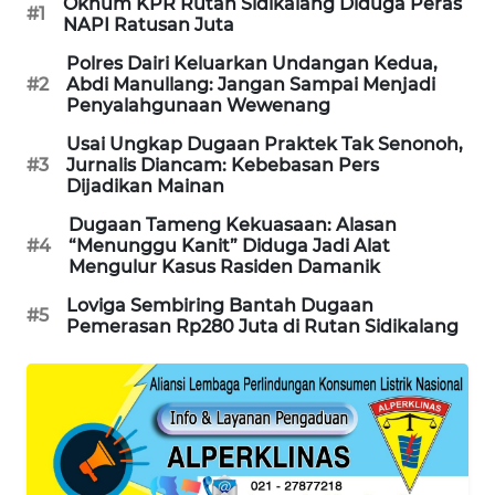
Oknum KPR Rutan Sidikalang Diduga Peras
#1
NEWS
NAPI Ratusan Juta
Polres Dairi Keluarkan Undangan Kedua,
KRT
#2
Abdi Manullang: Jangan Sampai Menjadi
NEWS
Penyalahgunaan Wewenang
Usai Ungkap Dugaan Praktek Tak Senonoh,
KARING
#3
Jurnalis Diancam: Kebebasan Pers
NEWS
Dijadikan Mainan
Dugaan Tameng Kekuasaan: Alasan
JURNAL
#4
“Menunggu Kanit” Diduga Jadi Alat
MARITIM
Mengulur Kasus Rasiden Damanik
Loviga Sembiring Bantah Dugaan
#5
HUMBANG
Pemerasan Rp280 Juta di Rutan Sidikalang
NEWS
GARONGGANG
NEWS
FISUELRI