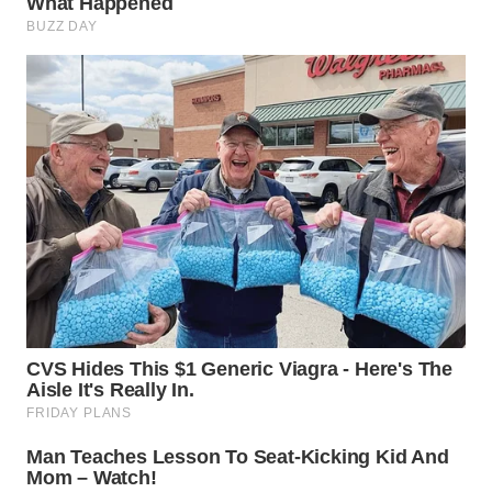
WN
KARAWANG
WN
BEKASI
WN
BOGOR
WN
DEPOK
WN
TAPANULI
UTARA
WN
SAMOSIR