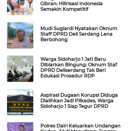
Gibran: Hilirisasi Indonesia
Semakin Kompetitif
LKKI
Mudi Sugiardi Nyatakan Oknum
KOPEKLIN
Staff DPRD Deli Serdang Lena
Berbohong
PORTAL
KONSUMEN
Warga Sidoharjo 1 Jati Baru
Dibiarkan Bingung: Oknum Staf
FORWAMKI
DPRD Deliserdang Tak Beri
Edukasi Prosedur RDP
ALPERKLINAS
Aspirasi Dugaan Korupsi Diduga
FORJASIDA
Dialihkan Jadi Pilkades, Warga
Sidoharjo 1 Siap Tegur DPRD
TAMBANG
NEWS
Polres Dairi Keluarkan Undangan