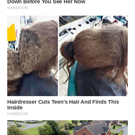
WAHANANEWS
CO ID
WAHANANEWS
NET
WAHANA
SPORT
WAHANA
UMKM
WAHANA
SELEB
WAHANA
PERSONA