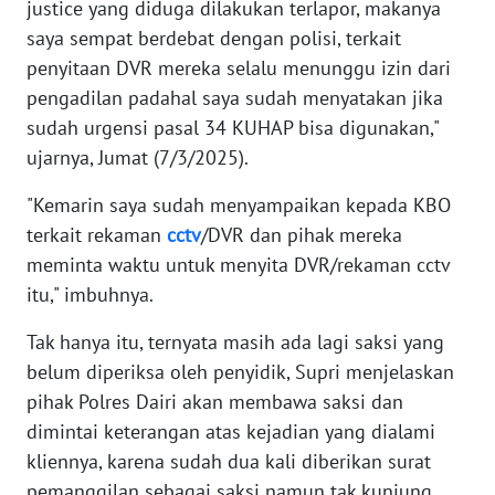
justice yang diduga dilakukan terlapor, makanya
WN
saya sempat berdebat dengan polisi, terkait
SULTENG
penyitaan DVR mereka selalu menunggu izin dari
pengadilan padahal saya sudah menyatakan jika
WN
SULBAR
sudah urgensi pasal 34 KUHAP bisa digunakan,"
ujarnya, Jumat (7/3/2025).
WN
BABEL
"Kemarin saya sudah menyampaikan kepada KBO
terkait rekaman
cctv
/DVR dan pihak mereka
WN
meminta waktu untuk menyita DVR/rekaman cctv
SUMBAR
itu," imbuhnya.
Tak hanya itu, ternyata masih ada lagi saksi yang
WN
SUMSEL
belum diperiksa oleh penyidik, Supri menjelaskan
pihak Polres Dairi akan membawa saksi dan
WN
dimintai keterangan atas kejadian yang dialami
BENGKULU
kliennya, karena sudah dua kali diberikan surat
pemanggilan sebagai saksi namun tak kunjung