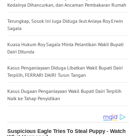
SIMALUNGUN
Kedainya Dihancurkan, dan Ancaman Pembakaran Rumah
WN
Terungkap, Sosok Ini Juga Diduga Ikut Aniaya Roy Erwin
LABUHANBATU
Sagala
WN
Kuasa Hukum Roy Sagala Minta Pelantikan Wakil Bupati
TAPANULI
Dairi Ditunda
TENGAH
Kasus Penganiayaan Diduga Libatkan Wakil Bupati Dairi
WN DELI
SERDANG
Terpilih, FERRARI DAIRI Turun Tangan
WN
Kasus Dugaan Penganiayaan Wakil Bupati Dairi Terpilih
TEBING
Naik ke Tahap Penyidikan
TINGGI
WN
PAKPAK