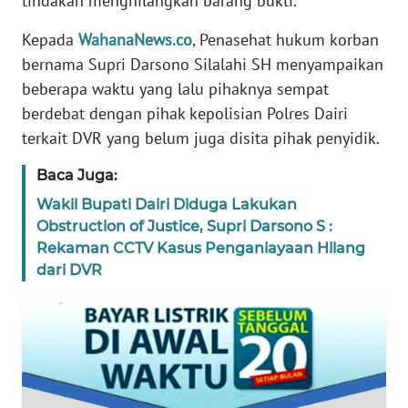
tindakan menghilangkan barang bukti.
WN
JAKARTA
Kepada
WahanaNews.co
, Penasehat hukum korban
bernama Supri Darsono Silalahi SH menyampaikan
WN
beberapa waktu yang lalu pihaknya sempat
JABAR
berdebat dengan pihak kepolisian Polres Dairi
WN
terkait DVR yang belum juga disita pihak penyidik.
BANTEN
Baca Juga:
WN
Wakil Bupati Dairi Diduga Lakukan
NTT
Obstruction of Justice, Supri Darsono S :
Rekaman CCTV Kasus Penganiayaan Hilang
dari DVR
WN
KEPRI
WN
PAPUA
WN