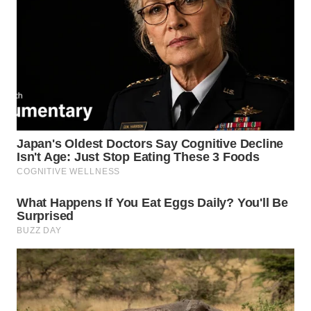
SUKABUMI
WN
PURWAKARTA
WN
PRIANGAN
TIMUR
WN
SEMARANG
WN
SOLO
WN
BOROBUDUR