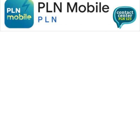
WAHANA MEDIA GROUP
|
|
|
WAHANA NEWS co
WAHANA TANI
WAHANA ADVOKAT
|
|
WAHANA INFRASTRUKTUR
WAHANA KONSUMEN
|
|
|
WAHANA LISTRIK
WAHANA TRAVEL
WAHANA TV
|
|
|
WAHANANEWS id
WAHANANEWS CO ID
WAHANANEWS NET