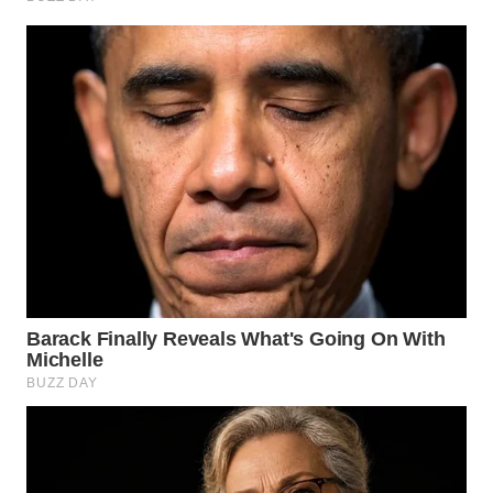
WN
BINJAI
WN
CIREBON
WN
INDRAMAYU
WN
KUNINGAN
WN
MAJALENGKA
WN
SUBANG
WN