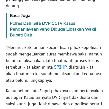
WN
datang.
LAMPUNG
Baca Juga:
WN
Polres Dairi Sita DVR CCTV Kasus
JATENG
Penganiayaan yang Diduga Libatkan Wakil
Bupati Dairi
WN
NUSANTARA
"Menurut keterangan secara lisan pihak kepolisian
sudah mengeluarkan surat membawa saksi namun
WN
belum dilaksanakan, kita lihat nanti proses kasus
JOGJA
tersebut, kita akan minta
SP2HP
, disitulah kita
akan lihat mereka sudah melaksanakan kedua nya
WN
JATIM
atau belum," ungkapnya.
Kalau belum kata Supri pihaknya akan pertanyakan
WN
ada apa? Kalau ternyata DVR nya tidak disita dan
BALI
saksi kunci juga tidak dibawa dan diperiksa berarti