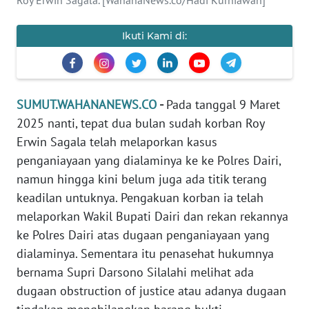
PEDOMAN
Ikuti Kami di:
MEDIA
SIBER
REDAKSI
SUMUT.WAHANANEWS.CO
-
Pada tanggal 9 Maret
2025 nanti, tepat dua bulan sudah korban Roy
KARIR
Erwin Sagala telah melaporkan kasus
penganiayaan yang dialaminya ke ke Polres Dairi,
DISCLAIMER
namun hingga kini belum juga ada titik terang
Wahana
keadilan untuknya. Pengakuan korban ia telah
News
melaporkan Wakil Bupati Dairi dan rekan rekannya
Regional
ke Polres Dairi atas dugaan penganiayaan yang
dialaminya. Sementara itu penasehat hukumnya
WN
bernama Supri Darsono Silalahi melihat ada
SUMUT
dugaan obstruction of justice atau adanya dugaan