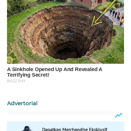
WAHANA
OTOMOTIF
WAHANA
HEALTH
WAHANA
DESA
WISATA
LAPAK
WAHANA
Wahana
Network
Advertorial
KONSUMEN
LISTRIK
Dapatkan Merchandise Eksklusif