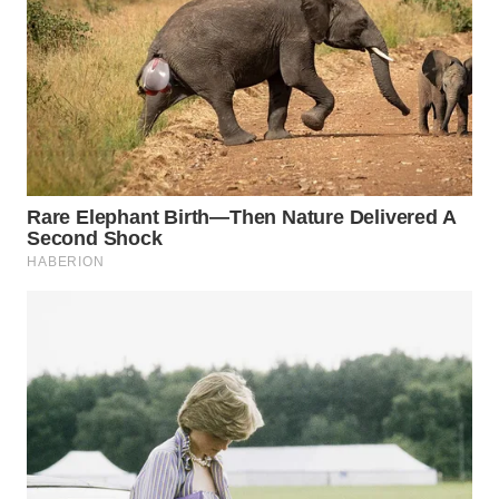
WN
MADURA
WN
SURABAYA
WN
NATUNA
WN
BINTAN
WN
MANDALIKA
WN
LIKUPANG