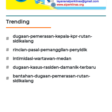
ID
ENERGI
Trending
NEWS
CILEUNGSI
dugaan-pemerasan-kepala-kpr-rutan-
#
NEWS
sidikalang
#
rincian-pasal-pemanggilan-penyidik
BERKAT
#
intimidasi-wartawan-medan
NEWS
#
dugaan-kasus-rasiden-damanik-terbaru
BERAMPU
bantahan-dugaan-pemerasan-rutan-
NEWS
#
sidikalang
ANUGERAH
NEWS
AKHLAK