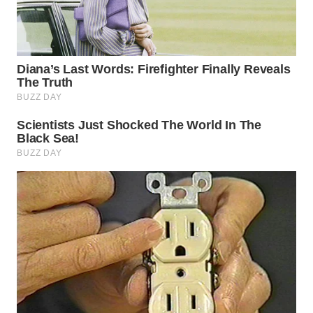
WN
LABUANBAJO
WN
BORNEO
Wahana
Media
Group
WAHANA
NEWS
WAHANA
TANI
WAHANA
ADVOKAT