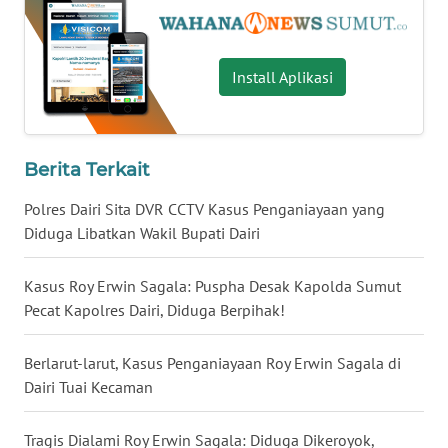
WN
NIAS
Install Aplikasi
WN
LANGKAT
WN
Berita Terkait
TAPANULI
SELATAN
Polres Dairi Sita DVR CCTV Kasus Penganiayaan yang
Diduga Libatkan Wakil Bupati Dairi
WN
TANJUNG
Kasus Roy Erwin Sagala: Puspha Desak Kapolda Sumut
LESUNG
Pecat Kapolres Dairi, Diduga Berpihak!
WN
Berlarut-larut, Kasus Penganiayaan Roy Erwin Sagala di
KARO
Dairi Tuai Kecaman
WN
Tragis Dialami Roy Erwin Sagala: Diduga Dikeroyok,