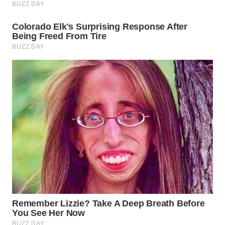
WN
PADANG
LAWAS
WN
SUMEDANG
WN
CIANJUR
WN
KEPULAUAN
SERIBU
WN
TANGERANG