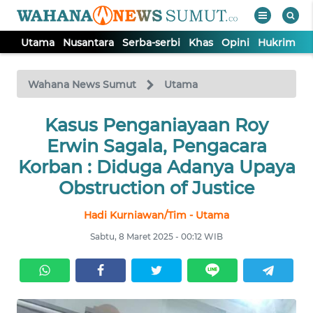
Utama
Nusantara
Serba-serbi
Khas
Opini
Hukrim
P
WAHANA
Tutup
TV
Wahana News Sumut
Utama
UTAMA
Kasus Penganiayaan Roy
Erwin Sagala, Pengacara
NUSANTARA
Korban : Diduga Adanya Upaya
Obstruction of Justice
SERBA-
Hadi Kurniawan/Tim - Utama
SERBI
Sabtu, 8 Maret 2025 - 00:12 WIB
KHAS
OPINI