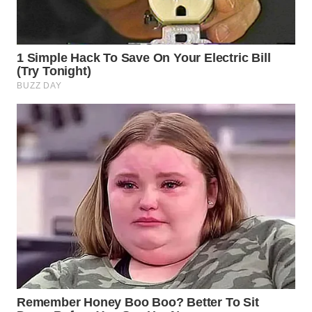
WAHANA
INFRASTRUKTUR
WAHANA
KONSUMEN
WAHANA
LISTRIK
WAHANA
TRAVEL
WAHANA
TV
WAHANANEWS
ID