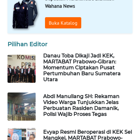
Wahana News
MASYARAKAT
KELISTRIKAN
Buka Katalog
WALINKI
ID
Pilihan Editor
MAWAKA
Danau Toba Dikaji Jadi KEK,
ID
MARTABAT Prabowo-Gibran:
Momentum Ciptakan Pusat
Pertumbuhan Baru Sumatera
MARTABAT
Utara
NET
Abdi Manullang SH: Rekaman
PLN
Video Warga Tunjukkan Jelas
WATCH
Perbuatan Rasiden Damanik,
Polisi Wajib Proses Tegas
MKLI
Evyap Resmi Beroperasi di KEK Sei
Mangkei, MARTABAT Prabowo-
LPKKI