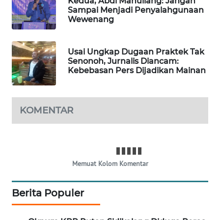
Kedua, Abdi Manullang: Jangan
SITUNGIR
Sampai Menjadi Penyalahgunaan
NEWS
Wewenang
SIDIKALANG
Usai Ungkap Dugaan Praktek Tak
NEWS
Senonoh, Jurnalis Diancam:
Kebebasan Pers Dijadikan Mainan
SIBARAGAS
NEWS
KOMENTAR
METRO
SIANTAR
NEWS
METRO
Memuat Kolom Komentar
MEDAN
NEWS
Berita Populer
METRO
JAKARTA