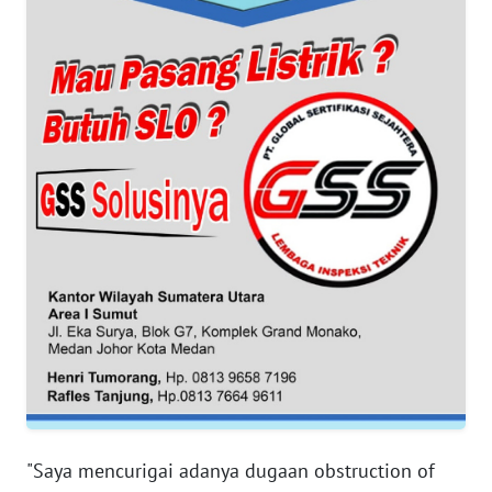
PAPUA
BARAT
WN
RIAU
WN
SERAMBI
WN
JAMBI
WN
SULTRA
WN
NTB
"Saya mencurigai adanya dugaan obstruction of