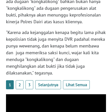
ada dugaan "kongkalikong" bahkan bukan hanya
WN
KALBAR
"kongkalikong" ada dugaan pengerusakan alat
bukti, pihaknya akan menunggu keprofesionalan
WN
kinerja Polres Dairi atas kasus kliennya.
KALTENG
"Karena ada kejanggalan kenapa begitu lama pihak
WN
kepolisian tidak juga menyita DVR padahal mereka
KALTARA
punya wewenang, dan kenapa belum membawa
dan juga memeriksa saksi kunci, wajar kali kita
WN
menduga "kongkalikong" dan dugaan
KALSEL
menghilangkan alat bukti jika tidak juga
dilaksanakan," tegasnya.
WN
KALTIM
1
2
3
Selanjutnya
Lihat Semua
WN
SULSEL