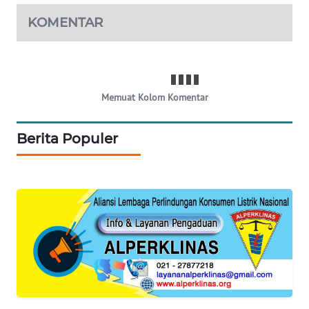
ID
KOMENTAR
ENERGI
NEWS
CILEUNGSI
Memuat Kolom Komentar
NEWS
Berita Populer
BERKAT
NEWS
BERAMPU
NEWS
ANUGERAH
NEWS
AKHLAK