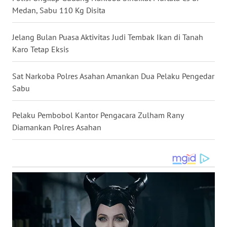
WN
Medan, Sabu 110 Kg Disita
NIAS
Jelang Bulan Puasa Aktivitas Judi Tembak Ikan di Tanah
WN
Karo Tetap Eksis
LANGKAT
Sat Narkoba Polres Asahan Amankan Dua Pelaku Pengedar
WN
Sabu
TAPANULI
SELATAN
Pelaku Pembobol Kantor Pengacara Zulham Rany
Diamankan Polres Asahan
WN
TANJUNG
LESUNG
WN
KARO
WN