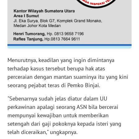
PAPUA
BARAT
WN
RIAU
WN
SERAMBI
Menurutnya, keadilan yang ingin dimintanya
terhadap kasus tersebut berupa hak atas
WN
perceraian dengan mantan suaminya itu yang kini
JAMBI
seorang pejabat teras di Pemko Binjai.
WN
"Sebenarnya sudah jelas diatur dalam UU
SULTRA
perkawinan apalagi seorang ASN bila bercerai
mempunyai kewajiban untuk memberikan
WN
setengah dari gaji pokoknya kepada isteri yang
NTB
telah diceraikan," ungkapnya.