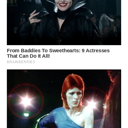
SIMALUNGUN
WN
LABUHANBATU
WN
TAPANULI
TENGAH
WN DELI
SERDANG
WN
TEBING
TINGGI
WN
PAKPAK