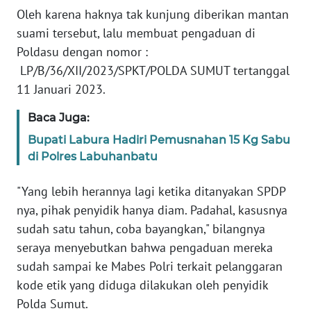
WN
Oleh karena haknya tak kunjung diberikan mantan
SULTENG
suami tersebut, lalu membuat pengaduan di
Poldasu dengan nomor :
WN
LP/B/36/XII/2023/SPKT/POLDA SUMUT tertanggal
SULBAR
11 Januari 2023.
WN
Baca Juga:
BABEL
Bupati Labura Hadiri Pemusnahan 15 Kg Sabu
di Polres Labuhanbatu
WN
SUMBAR
"Yang lebih herannya lagi ketika ditanyakan SPDP
nya, pihak penyidik hanya diam. Padahal, kasusnya
WN
sudah satu tahun, coba bayangkan," bilangnya
SUMSEL
seraya menyebutkan bahwa pengaduan mereka
sudah sampai ke Mabes Polri terkait pelanggaran
WN
BENGKULU
kode etik yang diduga dilakukan oleh penyidik
Polda Sumut.