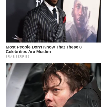
WN
BINJAI
WN
CIREBON
WN
INDRAMAYU
WN
KUNINGAN
WN
MAJALENGKA
WN
SUBANG
WN