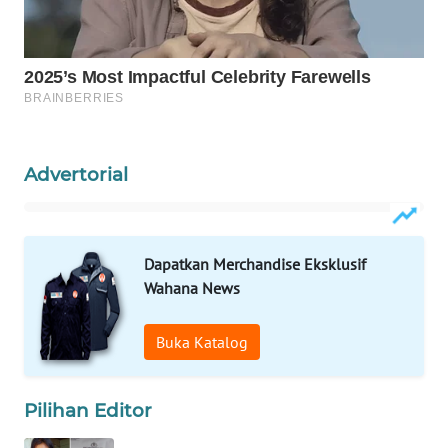
LKKI
KOPEKLIN
PORTAL
Advertorial
KONSUMEN
FORWAMKI
Dapatkan Merchandise Eksklusif
ALPERKLINAS
Wahana News
FORJASIDA
Buka Katalog
TAMBANG
NEWS
Pilihan Editor