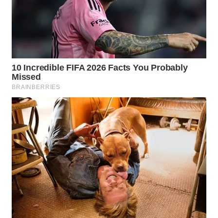
WAHANA
INFRASTRUKTUR
WAHANA
KONSUMEN
WAHANA
LISTRIK
WAHANA
TRAVEL
WAHANA
TV
WAHANANEWS
ID