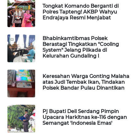
NEWS
Tongkat Komando Berganti di
Polres Tapteng! AKBP Wahyu
Endrajaya Resmi Menjabat
KRT
NEWS
Bhabinkamtibmas Polsek
Berastagi Tingkatkan "Cooling
KARING
System" Jelang Pilkada di
NEWS
Kelurahan Gundaling I
JURNAL
MARITIM
Keresahan Warga Gonting Malaha
atas Judi Tembak Ikan, Tindakan
Polsek Bandar Pulau Dinantikan
HUMBANG
NEWS
Pj Bupati Deli Serdang Pimpin
GARONGGANG
Upacara Harkitnas ke-116 dengan
NEWS
Semangat 'Indonesia Emas'
FISUELRI