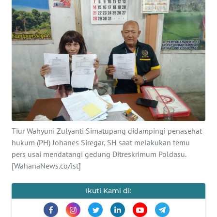
HUKRIM
PERISTIWA
Informasi
INDEKS
BERITA
KONTAK
Tiur Wahyuni Zulyanti Simatupang didampingi penasehat
KAMI
hukum (PH) Johanes Siregar, SH saat melakukan temu
pers usai mendatangi gedung Ditreskrimum Poldasu.
INFO
[WahanaNews.co/ist]
IKLAN
Ikuti Kami di:
TENTANG
KAMI