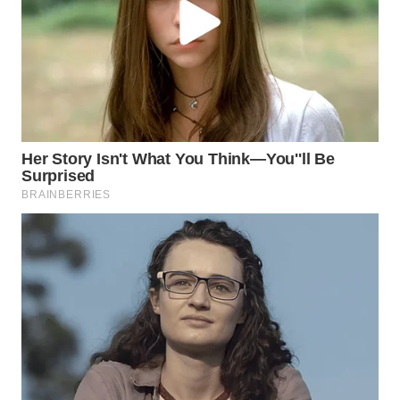
MASYARAKAT
KELISTRIKAN
WALINKI
ID
MAWAKA
ID
MARTABAT
NET
PLN
WATCH
MKLI
LPKKI