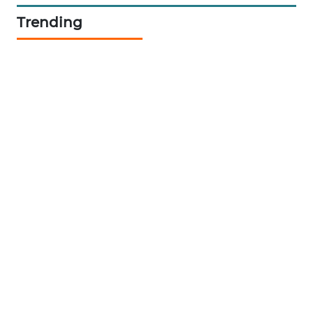
ID
Trending
PERAPKI
NEWS
SONYA
ASA
NEWS