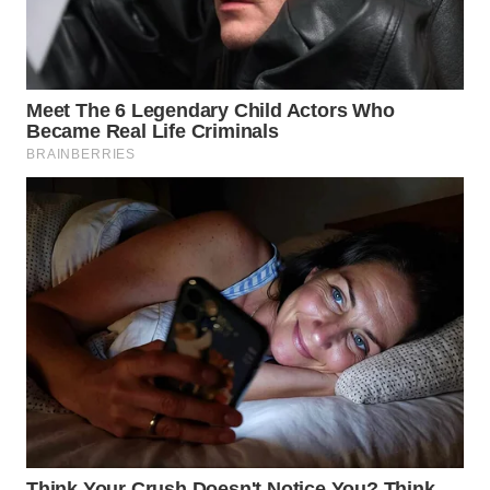
SUKABUMI
WN
PURWAKARTA
WN
PRIANGAN
TIMUR
WN
SEMARANG
WN
SOLO
WN
BOROBUDUR