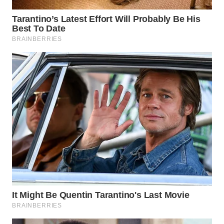
WAHANANEWS
CO ID
WAHANANEWS
NET
WAHANA
SPORT
WAHANA
UMKM
WAHANA
SELEB
WAHANA
PERSONA