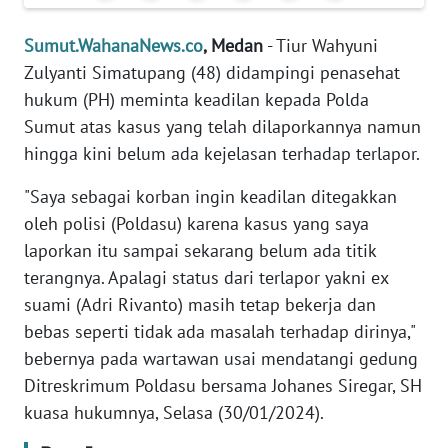
PEDOMAN
Sumut.WahanaNews.co
, Medan
- Tiur Wahyuni
MEDIA
Zulyanti Simatupang (48) didampingi penasehat
SIBER
hukum (PH) meminta keadilan kepada Polda
Sumut atas kasus yang telah dilaporkannya namun
REDAKSI
hingga kini belum ada kejelasan terhadap terlapor.
KARIR
"Saya sebagai korban ingin keadilan ditegakkan
oleh polisi (Poldasu) karena kasus yang saya
DISCLAIMER
laporkan itu sampai sekarang belum ada titik
terangnya. Apalagi status dari terlapor yakni ex
Wahana
suami (Adri Rivanto) masih tetap bekerja dan
News
Regional
bebas seperti tidak ada masalah terhadap dirinya,"
bebernya pada wartawan usai mendatangi gedung
WN
Ditreskrimum Poldasu bersama Johanes Siregar, SH
SUMUT
kuasa hukumnya, Selasa (30/01/2024).