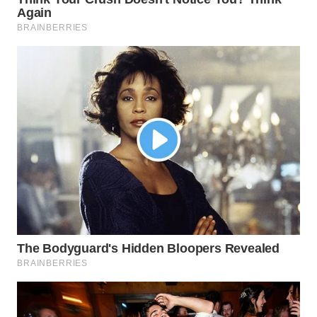
WN
MADURA
WN
SURABAYA
WN
NATUNA
WN
BINTAN
WN
MANDALIKA
WN
LIKUPANG