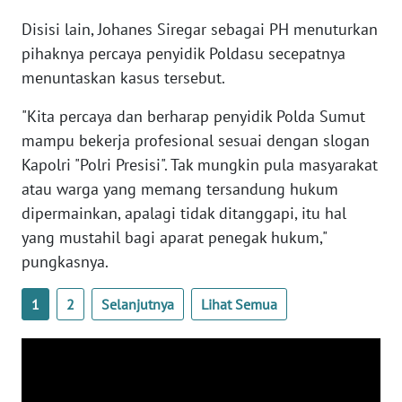
WN
Disisi lain, Johanes Siregar sebagai PH menuturkan
LAMPUNG
pihaknya percaya penyidik Poldasu secepatnya
WN
menuntaskan kasus tersebut.
JATENG
"Kita percaya dan berharap penyidik Polda Sumut
mampu bekerja profesional sesuai dengan slogan
WN
NUSANTARA
Kapolri "Polri Presisi". Tak mungkin pula masyarakat
atau warga yang memang tersandung hukum
WN
dipermainkan, apalagi tidak ditanggapi, itu hal
JOGJA
yang mustahil bagi aparat penegak hukum,"
pungkasnya.
WN
JATIM
1
2
Selanjutnya
Lihat Semua
WN
BALI