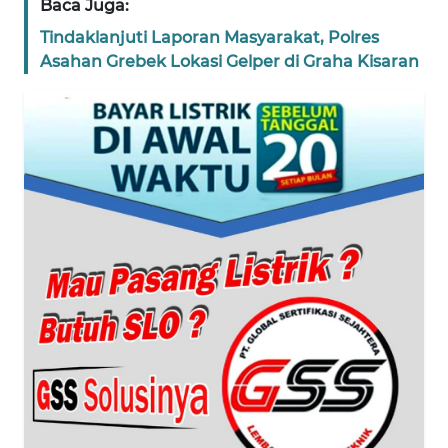
WN
Baca Juga:
JAKARTA
Tindaklanjuti Laporan Masyarakat, Polres
Asahan Grebek Lokasi Gelper di Graha Kisaran
WN
JABAR
WN
BANTEN
WN
NTT
WN
KEPRI
WN
PAPUA
WN