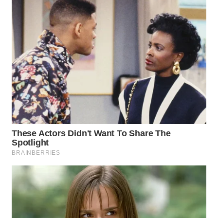
WAHANA
OTOMOTIF
WAHANA
HEALTH
WAHANA
DESA
WISATA
LAPAK
WAHANA
Wahana
Network
KONSUMEN
LISTRIK