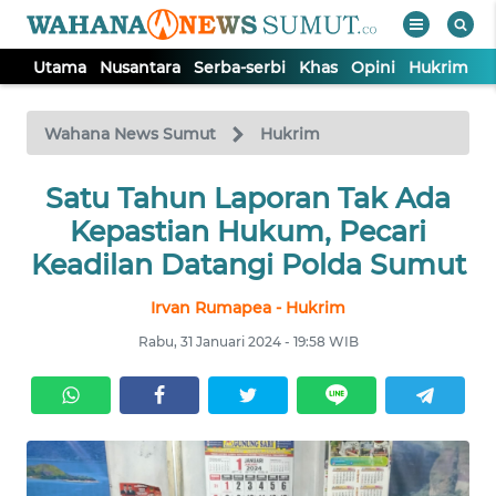
Utama
Nusantara
Serba-serbi
Khas
Opini
Hukrim
P
WAHANA
Tutup
TV
Wahana News Sumut
Hukrim
UTAMA
Satu Tahun Laporan Tak Ada
Kepastian Hukum, Pecari
NUSANTARA
Keadilan Datangi Polda Sumut
Irvan Rumapea - Hukrim
SERBA-
SERBI
Rabu, 31 Januari 2024 - 19:58 WIB
KHAS
OPINI