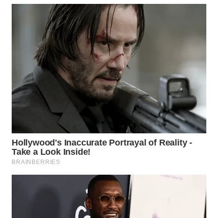
WN
PADANG
LAWAS
WN
SUMEDANG
WN
CIANJUR
WN
KEPULAUAN
SERIBU
WN
TANGERANG