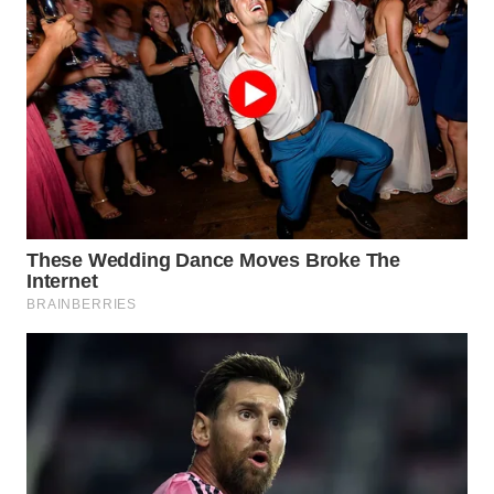
WN
LABUANBAJO
WN
BORNEO
Wahana
Media
Group
WAHANA
NEWS
WAHANA
TANI
WAHANA
ADVOKAT