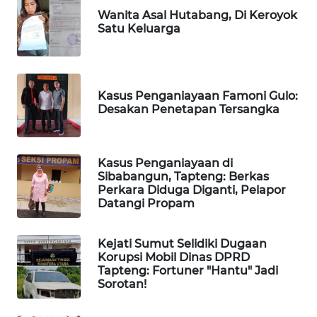
SITUNGIR
Wanita Asal Hutabang, Di Keroyok
NEWS
Satu Keluarga
SIDIKALANG
NEWS
Kasus Penganiayaan Famoni Gulo:
Desakan Penetapan Tersangka
SIBARAGAS
NEWS
Kasus Penganiayaan di
METRO
Sibabangun, Tapteng: Berkas
SIANTAR
Perkara Diduga Diganti, Pelapor
NEWS
Datangi Propam
METRO
Kejati Sumut Selidiki Dugaan
MEDAN
Korupsi Mobil Dinas DPRD
NEWS
Tapteng: Fortuner "Hantu" Jadi
Sorotan!
METRO
JAKARTA