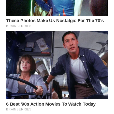
WN
KARAWANG
WN
BEKASI
WN
BOGOR
WN
DEPOK
WN
TAPANULI
UTARA
WN
SAMOSIR