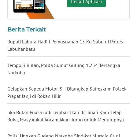
WN
Install Aplikasi
GORONTALO
WN
Berita Terkait
SULUT
Bupati Labura Hadiri Pemusnahan 15 Kg Sabu di Polres
WN
Labuhanbatu
MALUKU
Tempo 3 Bulan, Polda Sumut Gulung 1.254 Tersangka
WN
Narkoba
MALUT
Gelapkan Sepeda Motor, SH Ditangkap Satreskrim Polsek
WN
Prapat Janji di Rokan Hilir
DAIRI
Jika Bulan Puasa Judi Tembak Ikan di Tanah Karo Tetap
WN
Buka, Masyarakat Ancam Akan Turun untuk Menutupnya
DANAU
TOBA
Polisi Ungkap Gudang Narkoba Sindikat Murtala Cs di