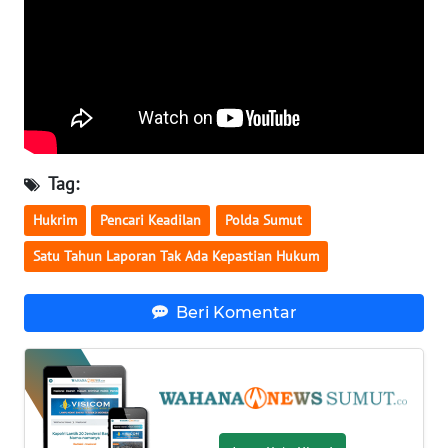
WN
KALBAR
WN
KALTENG
WN
KALTARA
Tag:
Hukrim
Pencari Keadilan
Polda Sumut
WN
KALSEL
Satu Tahun Laporan Tak Ada Kepastian Hukum
WN
Beri Komentar
KALTIM
WN
SULSEL